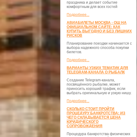
праздника и делает событие
комфортным для всех гостей
Подробнее...
АВИАБИЛЕТЫ МОСКВА - ОШ НА
ОФИЦИАЛЬНОМ САЙТЕ: КАК
КУПИТЬ ВЫГОДНО И БЕЗ ЛИШНИХ
РИСКОВ
Планирование поездки начинается с
выбора надежного способа покупки
билетов.
Подробнее...
ВАРИАНТЫ УЗКИХ ТЕМАТИК ДЛЯ
TELEGRAM-КАНАЛА О РЫБАЛК
Создание Telegram-канала,
посвящённого рыбалке, может
приносить хороший трафик, если
выбрать оригинальную и узкую нишу.
Подробнее...
СКОЛЬКО СТОИТ ПРОЙТИ
ПРОЦЕДУРУ БАНКРОТСТВА: ИЗ
ЧЕГО СКЛАДЫВАЕТСЯ ЦЕНА
ЮРИДИЧЕСКОГО
СОПРОВОЖДЕНИЯ
Процедура банкротства физических