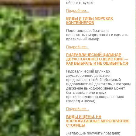
обновить кухню.
Подробнее...
ВИДЫ И ТИПЫ МОРСКИХ
КОНТЕЙНЕРОВ
Помогаем разобраться в
непонятных маркировках и сделать
правильный выбор
Подробнее...
ГИДРАВЛИЧЕСКИЙ ЦИЛИНДР
ДВУХСТОРОННЕГО ДЕЙСТВИЯ —
КАК ВЫБРАТЬ И НЕ ОШИБИТЬСЯ
Гидравлический цилиндр
двухстороннего действия
представляет собой объемный
гидравлический двигатель, в котором
движение выходного звена может
быть выполнено в двух
противоположных направлениях
(вперёд и назад).
Подробнее...
ВИДЫ И ЦЕНЫ, НА
КОРПОРАТИВНЫЕ МЕРОПРИЯТИЯ
СТОЛИЦЫ
Желающие получить праздник