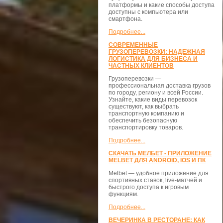
платформы и какие способы доступа
доступны с компьютера или
смартфона.
Подробнее...
СОВРЕМЕННЫЕ
ГРУЗОПЕРЕВОЗКИ: НАДЕЖНАЯ
ЛОГИСТИКА ДЛЯ БИЗНЕСА И
ЧАСТНЫХ КЛИЕНТОВ
Грузоперевозки —
профессиональная доставка грузов
по городу, региону и всей России.
Узнайте, какие виды перевозок
существуют, как выбрать
транспортную компанию и
обеспечить безопасную
транспортировку товаров.
Подробнее...
СКАЧАТЬ МЕЛБЕТ - ПРИЛОЖЕНИЕ
MELBET ДЛЯ ANDROID, IOS И ПК
Melbet — удобное приложение для
спортивных ставок, live-матчей и
быстрого доступа к игровым
функциям.
Подробнее...
ВЕЧЕРИНКА В РЕСТОРАНЕ: КАК