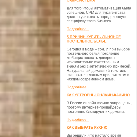
CRM-СИСТЕМА
Для того чтобы автоматизация была
успешной, СРМ для турагентства
должна учитывать определенную
специфику этого бизнеса
Подробнее...
5 ПРИЧИН КУПИТЬ ЛЬНЯНОЕ
ПОСТЕЛЬНОЕ БЕЛЬЕ
Сегодня в моде – сон. И при выборе
постельного белья поколение
любящих поспать доверяет
исключительно качественным
тканям без синтетических примесей.
Натуральный домашний текстиль
становятся главным приоритетом в
каждом современном доме.
Подробнее...
КАК УСТРОЕНЫ ОНЛАЙН-КАЗИНО
В России онлайн-казино запрещены,
поэтому интернет-провайдеры
постоянно блокируют их домены.
Подробнее...
КАК ВЫБРАТЬ КУХНЮ
Вы решили, что настало время