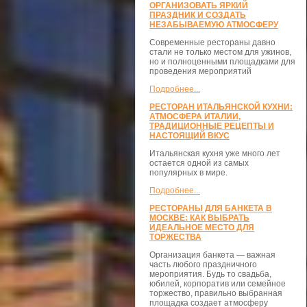
ОРГАНИЗОВАТЬ ЯРКИЙ
ПРАЗДНИК И СОЗДАТЬ
НЕЗАБЫВАЕМУЮ АТМОСФЕРУ
Современные рестораны давно
стали не только местом для ужинов,
но и полноценными площадками для
проведения мероприятий
Подробнее...
РЕСТОРАН ИТАЛЬЯНСКОЙ КУХНИ:
АТМОСФЕРА ИТАЛИИ,
ТРАДИЦИОННЫЕ РЕЦЕПТЫ И
НАСТОЯЩИЙ ВКУС
Итальянская кухня уже много лет
остается одной из самых
популярных в мире.
Подробнее...
РЕСТОРАНЫ ДЛЯ БАНКЕТА В
МОСКВЕ: КАК ВЫБРАТЬ
ИДЕАЛЬНОЕ МЕСТО ДЛЯ
ТОРЖЕСТВА
Организация банкета — важная
часть любого праздничного
мероприятия. Будь то свадьба,
юбилей, корпоратив или семейное
торжество, правильно выбранная
площадка создает атмосферу