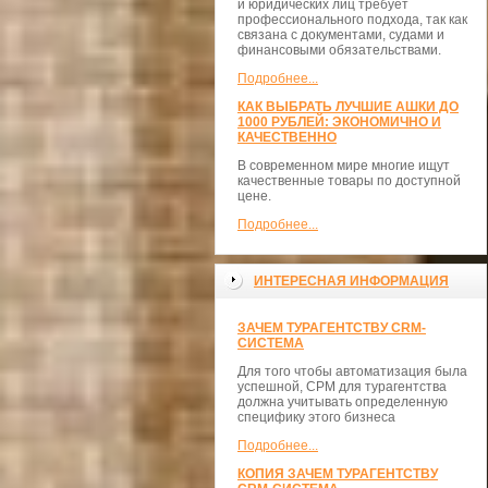
и юридических лиц требует
профессионального подхода, так как
связана с документами, судами и
финансовыми обязательствами.
Подробнее...
КАК ВЫБРАТЬ ЛУЧШИЕ АШКИ ДО
1000 РУБЛЕЙ: ЭКОНОМИЧНО И
КАЧЕСТВЕННО
В современном мире многие ищут
качественные товары по доступной
цене.
Подробнее...
ИНТЕРЕСНАЯ ИНФОРМАЦИЯ
ЗАЧЕМ ТУРАГЕНТСТВУ CRM-
СИСТЕМА
Для того чтобы автоматизация была
успешной, СРМ для турагентства
должна учитывать определенную
специфику этого бизнеса
Подробнее...
КОПИЯ ЗАЧЕМ ТУРАГЕНТСТВУ