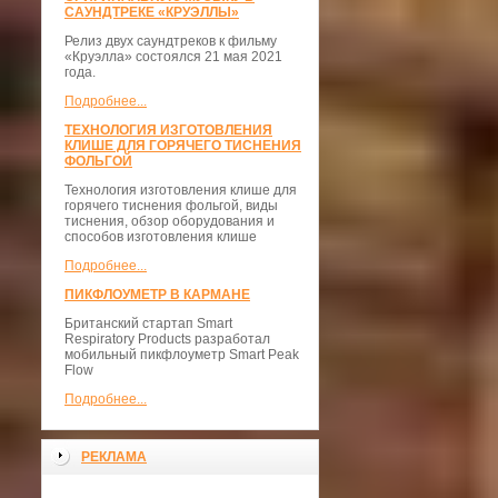
САУНДТРЕКЕ «КРУЭЛЛЫ»
Релиз двух саундтреков к фильму
«Круэлла» состоялся 21 мая 2021
года.
Подробнее...
ТЕХНОЛОГИЯ ИЗГОТОВЛЕНИЯ
КЛИШЕ ДЛЯ ГОРЯЧЕГО ТИСНЕНИЯ
ФОЛЬГОЙ
Технология изготовления клише для
горячего тиснения фольгой, виды
тиснения, обзор оборудования и
способов изготовления клише
Подробнее...
ПИКФЛОУМЕТР В КАРМАНЕ
Британский стартап Smart
Respiratory Products разработал
мобильный пикфлоуметр Smart Peak
Flow
Подробнее...
РЕКЛАМА