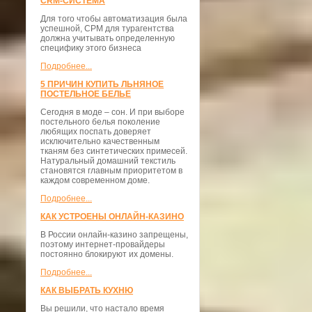
CRM-СИСТЕМА
Для того чтобы автоматизация была
успешной, СРМ для турагентства
должна учитывать определенную
специфику этого бизнеса
Подробнее...
5 ПРИЧИН КУПИТЬ ЛЬНЯНОЕ
ПОСТЕЛЬНОЕ БЕЛЬЕ
Сегодня в моде – сон. И при выборе
постельного белья поколение
любящих поспать доверяет
исключительно качественным
тканям без синтетических примесей.
Натуральный домашний текстиль
становятся главным приоритетом в
каждом современном доме.
Подробнее...
КАК УСТРОЕНЫ ОНЛАЙН-КАЗИНО
В России онлайн-казино запрещены,
поэтому интернет-провайдеры
постоянно блокируют их домены.
Подробнее...
КАК ВЫБРАТЬ КУХНЮ
Вы решили, что настало время