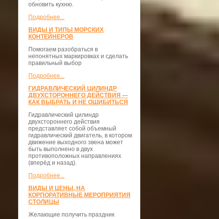
обновить кухню.
Подробнее...
ВИДЫ И ТИПЫ МОРСКИХ
КОНТЕЙНЕРОВ
Помогаем разобраться в
непонятных маркировках и сделать
правильный выбор
Подробнее...
ГИДРАВЛИЧЕСКИЙ ЦИЛИНДР
ДВУХСТОРОННЕГО ДЕЙСТВИЯ —
КАК ВЫБРАТЬ И НЕ ОШИБИТЬСЯ
Гидравлический цилиндр
двухстороннего действия
представляет собой объемный
гидравлический двигатель, в котором
движение выходного звена может
быть выполнено в двух
противоположных направлениях
(вперёд и назад).
Подробнее...
ВИДЫ И ЦЕНЫ, НА
КОРПОРАТИВНЫЕ МЕРОПРИЯТИЯ
СТОЛИЦЫ
Желающие получить праздник