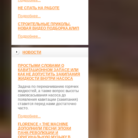
Подробнее...
НЕ СПАТЬ НА РАБОТЕ
Подробнее...
СТРОИТЕЛЬНЫЕ ПРИКОЛЫ.
НОВАЯ ВИДЕО ПОДБОРКА.КЛИП
Подробнее...
НОВОСТИ
ПРОСТЫМИ СЛОВАМИ О
КАВИТАЦИОННОМ ЗАПАСЕ ИЛИ
КАК НЕ ДОПУСТИТЬ ЗАКИПАНИЯ
ЖИДКОСТИ ВНУТРИ НАСОСА
Задача по перекачиванию горячих
жидкостей, а также вопрос высоты
самовсасывания насоса до
появления кавитации (закипания)
ставится перед нами достаточно
часто.
Подробнее...
FLORENCE + THE MACHINE
ДОПОЛНИЛИ ПЕСНИ ЭПОХИ
ПАНК-РЕВОЛЮЦИИ И
ОРИГИНАЛЬНУЮ МУЗЫКУ В