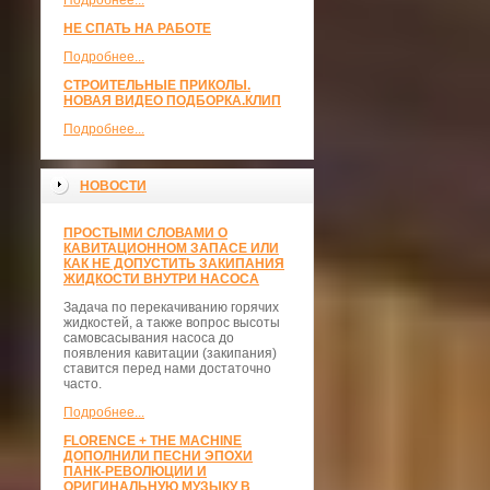
Подробнее...
НЕ СПАТЬ НА РАБОТЕ
Подробнее...
СТРОИТЕЛЬНЫЕ ПРИКОЛЫ.
НОВАЯ ВИДЕО ПОДБОРКА.КЛИП
Подробнее...
НОВОСТИ
ПРОСТЫМИ СЛОВАМИ О
КАВИТАЦИОННОМ ЗАПАСЕ ИЛИ
КАК НЕ ДОПУСТИТЬ ЗАКИПАНИЯ
ЖИДКОСТИ ВНУТРИ НАСОСА
Задача по перекачиванию горячих
жидкостей, а также вопрос высоты
самовсасывания насоса до
появления кавитации (закипания)
ставится перед нами достаточно
часто.
Подробнее...
FLORENCE + THE MACHINE
ДОПОЛНИЛИ ПЕСНИ ЭПОХИ
ПАНК-РЕВОЛЮЦИИ И
ОРИГИНАЛЬНУЮ МУЗЫКУ В