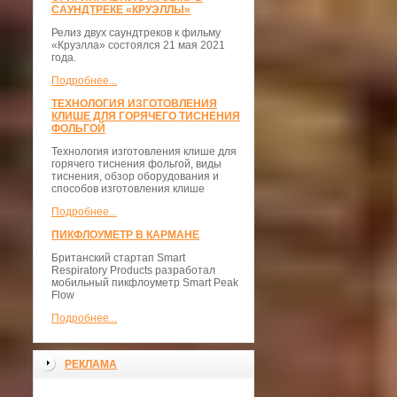
САУНДТРЕКЕ «КРУЭЛЛЫ»
Релиз двух саундтреков к фильму
«Круэлла» состоялся 21 мая 2021
года.
Подробнее...
ТЕХНОЛОГИЯ ИЗГОТОВЛЕНИЯ
КЛИШЕ ДЛЯ ГОРЯЧЕГО ТИСНЕНИЯ
ФОЛЬГОЙ
Технология изготовления клише для
горячего тиснения фольгой, виды
тиснения, обзор оборудования и
способов изготовления клише
Подробнее...
ПИКФЛОУМЕТР В КАРМАНЕ
Британский стартап Smart
Respiratory Products разработал
мобильный пикфлоуметр Smart Peak
Flow
Подробнее...
РЕКЛАМА