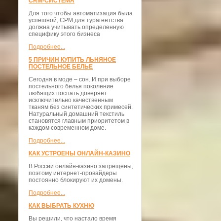
CRM-СИСТЕМА
Для того чтобы автоматизация была
успешной, СРМ для турагентства
должна учитывать определенную
специфику этого бизнеса
Подробнее...
5 ПРИЧИН КУПИТЬ ЛЬНЯНОЕ
ПОСТЕЛЬНОЕ БЕЛЬЕ
Сегодня в моде – сон. И при выборе
постельного белья поколение
любящих поспать доверяет
исключительно качественным
тканям без синтетических примесей.
Натуральный домашний текстиль
становятся главным приоритетом в
каждом современном доме.
Подробнее...
КАК УСТРОЕНЫ ОНЛАЙН-КАЗИНО
В России онлайн-казино запрещены,
поэтому интернет-провайдеры
постоянно блокируют их домены.
Подробнее...
КАК ВЫБРАТЬ КУХНЮ
Вы решили, что настало время