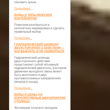
обновить кухню.
Подробнее...
ВИДЫ И ТИПЫ МОРСКИХ
КОНТЕЙНЕРОВ
Помогаем разобраться в
непонятных маркировках и сделать
правильный выбор
Подробнее...
ГИДРАВЛИЧЕСКИЙ ЦИЛИНДР
ДВУХСТОРОННЕГО ДЕЙСТВИЯ —
КАК ВЫБРАТЬ И НЕ ОШИБИТЬСЯ
Гидравлический цилиндр
двухстороннего действия
представляет собой объемный
гидравлический двигатель, в котором
движение выходного звена может
быть выполнено в двух
противоположных направлениях
(вперёд и назад).
Подробнее...
ВИДЫ И ЦЕНЫ, НА
КОРПОРАТИВНЫЕ МЕРОПРИЯТИЯ
СТОЛИЦЫ
Желающие получить праздник