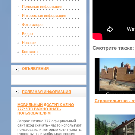
Полезная информация
Интересная информация
Фотогалерея
Видео
Новости
Смотрите также:
Контакты
ОБЪЯВЛЕНИЯ
ПОЛЕЗНАЯ ИНФОРМАЦИЯ
Строительство - э
МОБИЛЬНЫЙ ДОСТУП К AZINO
777: ЧТО ВАЖНО ЗНАТЬ
ПОЛЬЗОВАТЕЛЯМ
Запрос «Азино 777 официальный
сайт вход скачать» часто используют
пользователи, которые хотят узнать,
существует ли мобильная версия