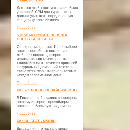
CRM-СИСТЕМА
Для того чтобы автоматизация была
успешной, СРМ для турагентства
должна учитывать определенную
специфику этого бизнеса
Подробнее...
5 ПРИЧИН КУПИТЬ ЛЬНЯНОЕ
ПОСТЕЛЬНОЕ БЕЛЬЕ
Сегодня в моде – сон. И при выборе
постельного белья поколение
любящих поспать доверяет
исключительно качественным
тканям без синтетических примесей.
Натуральный домашний текстиль
становятся главным приоритетом в
каждом современном доме.
Подробнее...
КАК УСТРОЕНЫ ОНЛАЙН-КАЗИНО
В России онлайн-казино запрещены,
поэтому интернет-провайдеры
постоянно блокируют их домены.
Подробнее...
КАК ВЫБРАТЬ КУХНЮ
Вы решили, что настало время