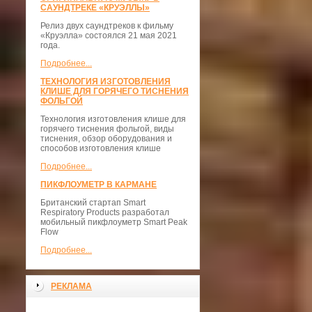
САУНДТРЕКЕ «КРУЭЛЛЫ»
Релиз двух саундтреков к фильму
«Круэлла» состоялся 21 мая 2021
года.
Подробнее...
ТЕХНОЛОГИЯ ИЗГОТОВЛЕНИЯ
КЛИШЕ ДЛЯ ГОРЯЧЕГО ТИСНЕНИЯ
ФОЛЬГОЙ
Технология изготовления клише для
горячего тиснения фольгой, виды
тиснения, обзор оборудования и
способов изготовления клише
Подробнее...
ПИКФЛОУМЕТР В КАРМАНЕ
Британский стартап Smart
Respiratory Products разработал
мобильный пикфлоуметр Smart Peak
Flow
Подробнее...
РЕКЛАМА