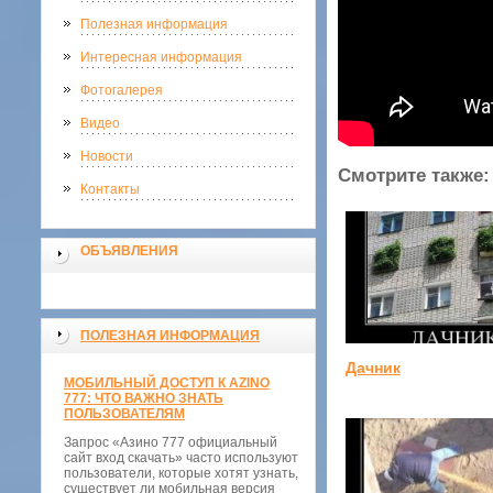
Полезная информация
Интересная информация
Фотогалерея
Видео
Новости
Смотрите также:
Контакты
ОБЪЯВЛЕНИЯ
ПОЛЕЗНАЯ ИНФОРМАЦИЯ
Дачник
МОБИЛЬНЫЙ ДОСТУП К AZINO
777: ЧТО ВАЖНО ЗНАТЬ
ПОЛЬЗОВАТЕЛЯМ
Запрос «Азино 777 официальный
сайт вход скачать» часто используют
пользователи, которые хотят узнать,
существует ли мобильная версия