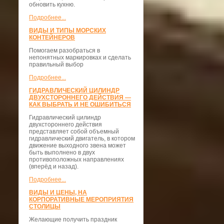
обновить кухню.
Подробнее...
ВИДЫ И ТИПЫ МОРСКИХ
КОНТЕЙНЕРОВ
Помогаем разобраться в
непонятных маркировках и сделать
правильный выбор
Подробнее...
ГИДРАВЛИЧЕСКИЙ ЦИЛИНДР
ДВУХСТОРОННЕГО ДЕЙСТВИЯ —
КАК ВЫБРАТЬ И НЕ ОШИБИТЬСЯ
Гидравлический цилиндр
двухстороннего действия
представляет собой объемный
гидравлический двигатель, в котором
движение выходного звена может
быть выполнено в двух
противоположных направлениях
(вперёд и назад).
Подробнее...
ВИДЫ И ЦЕНЫ, НА
КОРПОРАТИВНЫЕ МЕРОПРИЯТИЯ
СТОЛИЦЫ
Желающие получить праздник