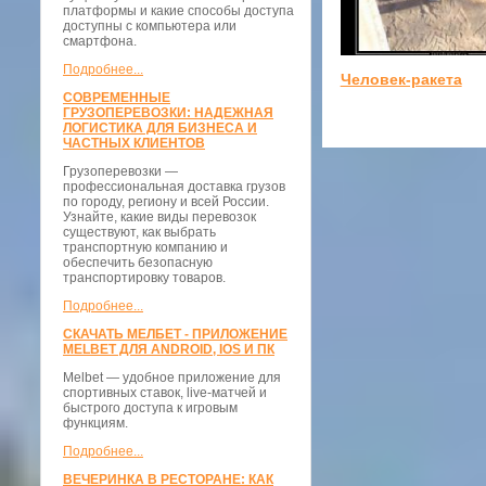
платформы и какие способы доступа
доступны с компьютера или
смартфона.
Подробнее...
Человек-ракета
СОВРЕМЕННЫЕ
ГРУЗОПЕРЕВОЗКИ: НАДЕЖНАЯ
ЛОГИСТИКА ДЛЯ БИЗНЕСА И
ЧАСТНЫХ КЛИЕНТОВ
Грузоперевозки —
профессиональная доставка грузов
по городу, региону и всей России.
Узнайте, какие виды перевозок
существуют, как выбрать
транспортную компанию и
обеспечить безопасную
транспортировку товаров.
Подробнее...
СКАЧАТЬ МЕЛБЕТ - ПРИЛОЖЕНИЕ
MELBET ДЛЯ ANDROID, IOS И ПК
Melbet — удобное приложение для
спортивных ставок, live-матчей и
быстрого доступа к игровым
функциям.
Подробнее...
ВЕЧЕРИНКА В РЕСТОРАНЕ: КАК