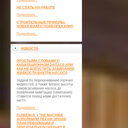
Подробнее...
НЕ СПАТЬ НА РАБОТЕ
Подробнее...
СТРОИТЕЛЬНЫЕ ПРИКОЛЫ.
НОВАЯ ВИДЕО ПОДБОРКА.КЛИП
Подробнее...
НОВОСТИ
ПРОСТЫМИ СЛОВАМИ О
КАВИТАЦИОННОМ ЗАПАСЕ ИЛИ
КАК НЕ ДОПУСТИТЬ ЗАКИПАНИЯ
ЖИДКОСТИ ВНУТРИ НАСОСА
Задача по перекачиванию горячих
жидкостей, а также вопрос высоты
самовсасывания насоса до
появления кавитации (закипания)
ставится перед нами достаточно
часто.
Подробнее...
FLORENCE + THE MACHINE
ДОПОЛНИЛИ ПЕСНИ ЭПОХИ
ПАНК-РЕВОЛЮЦИИ И
ОРИГИНАЛЬНУЮ МУЗЫКУ В