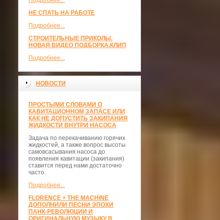
Подробнее...
НЕ СПАТЬ НА РАБОТЕ
Подробнее...
СТРОИТЕЛЬНЫЕ ПРИКОЛЫ.
НОВАЯ ВИДЕО ПОДБОРКА.КЛИП
Подробнее...
НОВОСТИ
ПРОСТЫМИ СЛОВАМИ О
КАВИТАЦИОННОМ ЗАПАСЕ ИЛИ
КАК НЕ ДОПУСТИТЬ ЗАКИПАНИЯ
ЖИДКОСТИ ВНУТРИ НАСОСА
Задача по перекачиванию горячих
жидкостей, а также вопрос высоты
самовсасывания насоса до
появления кавитации (закипания)
ставится перед нами достаточно
часто.
Подробнее...
FLORENCE + THE MACHINE
ДОПОЛНИЛИ ПЕСНИ ЭПОХИ
ПАНК-РЕВОЛЮЦИИ И
ОРИГИНАЛЬНУЮ МУЗЫКУ В