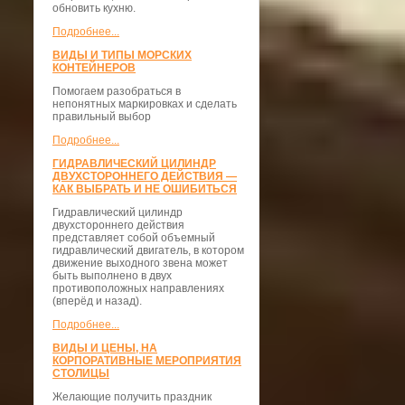
обновить кухню.
Подробнее...
ВИДЫ И ТИПЫ МОРСКИХ
КОНТЕЙНЕРОВ
Помогаем разобраться в
непонятных маркировках и сделать
правильный выбор
Подробнее...
ГИДРАВЛИЧЕСКИЙ ЦИЛИНДР
ДВУХСТОРОННЕГО ДЕЙСТВИЯ —
КАК ВЫБРАТЬ И НЕ ОШИБИТЬСЯ
Гидравлический цилиндр
двухстороннего действия
представляет собой объемный
гидравлический двигатель, в котором
движение выходного звена может
быть выполнено в двух
противоположных направлениях
(вперёд и назад).
Подробнее...
ВИДЫ И ЦЕНЫ, НА
КОРПОРАТИВНЫЕ МЕРОПРИЯТИЯ
СТОЛИЦЫ
Желающие получить праздник