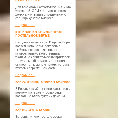
CRM-СИСТЕМА
Для того чтобы автоматизация была
успешной, СРМ для турагентства
должна учитывать определенную
специфику этого бизнеса
Подробнее...
5 ПРИЧИН КУПИТЬ ЛЬНЯНОЕ
ПОСТЕЛЬНОЕ БЕЛЬЕ
Сегодня в моде – сон. И при выборе
постельного белья поколение
любящих поспать доверяет
исключительно качественным
тканям без синтетических примесей.
Натуральный домашний текстиль
становятся главным приоритетом в
каждом современном доме.
Подробнее...
КАК УСТРОЕНЫ ОНЛАЙН-КАЗИНО
В России онлайн-казино запрещены,
поэтому интернет-провайдеры
постоянно блокируют их домены.
Подробнее...
КАК ВЫБРАТЬ КУХНЮ
Вы решили, что настало время