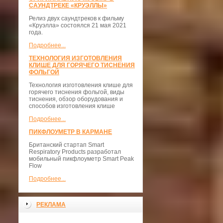
САУНДТРЕКЕ «КРУЭЛЛЫ»
Релиз двух саундтреков к фильму
«Круэлла» состоялся 21 мая 2021
года.
Подробнее...
ТЕХНОЛОГИЯ ИЗГОТОВЛЕНИЯ
КЛИШЕ ДЛЯ ГОРЯЧЕГО ТИСНЕНИЯ
ФОЛЬГОЙ
Технология изготовления клише для
горячего тиснения фольгой, виды
тиснения, обзор оборудования и
способов изготовления клише
Подробнее...
ПИКФЛОУМЕТР В КАРМАНЕ
Британский стартап Smart
Respiratory Products разработал
мобильный пикфлоуметр Smart Peak
Flow
Подробнее...
РЕКЛАМА