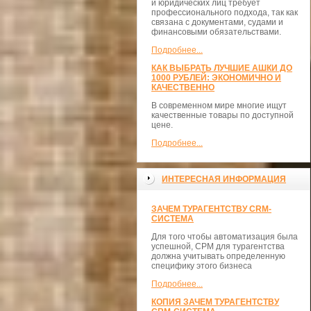
и юридических лиц требует
профессионального подхода, так как
связана с документами, судами и
финансовыми обязательствами.
Подробнее...
КАК ВЫБРАТЬ ЛУЧШИЕ АШКИ ДО
1000 РУБЛЕЙ: ЭКОНОМИЧНО И
КАЧЕСТВЕННО
В современном мире многие ищут
качественные товары по доступной
цене.
Подробнее...
ИНТЕРЕСНАЯ ИНФОРМАЦИЯ
ЗАЧЕМ ТУРАГЕНТСТВУ CRM-
СИСТЕМА
Для того чтобы автоматизация была
успешной, СРМ для турагентства
должна учитывать определенную
специфику этого бизнеса
Подробнее...
КОПИЯ ЗАЧЕМ ТУРАГЕНТСТВУ