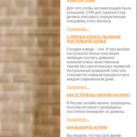
CRM-СИСТЕМА
Для того чтобы автоматизация была
успешной, СРМ для турагентства
должна учитывать определенную
специфику этого бизнеса
Подробнее...
5 ПРИЧИН КУПИТЬ ЛЬНЯНОЕ
ПОСТЕЛЬНОЕ БЕЛЬЕ
Сегодня в моде – сон. И при выборе
постельного белья поколение
любящих поспать доверяет
исключительно качественным
тканям без синтетических примесей.
Натуральный домашний текстиль
становятся главным приоритетом в
каждом современном доме.
Подробнее...
КАК УСТРОЕНЫ ОНЛАЙН-КАЗИНО
В России онлайн-казино запрещены,
поэтому интернет-провайдеры
постоянно блокируют их домены.
Подробнее...
КАК ВЫБРАТЬ КУХНЮ
Вы решили, что настало время