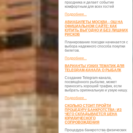
праздника и делает событие
комфортным для всех гостей
Подробнее...
АВИАБИЛЕТЫ МОСКВА - ОШ НА
ОФИЦИАЛЬНОМ САЙТЕ: КАК
КУПИТЬ ВЫГОДНО И БЕЗ ЛИШНИХ
РИСКОВ
Планирование поездки начинается с
выбора надежного способа покупки
билетов.
Подробнее...
ВАРИАНТЫ УЗКИХ ТЕМАТИК ДЛЯ
TELEGRAM-КАНАЛА О РЫБАЛК
Создание Telegram-канала,
посвящённого рыбалке, может
приносить хороший трафик, если
выбрать оригинальную и узкую нишу.
Подробнее...
СКОЛЬКО СТОИТ ПРОЙТИ
ПРОЦЕДУРУ БАНКРОТСТВА: ИЗ
ЧЕГО СКЛАДЫВАЕТСЯ ЦЕНА
ЮРИДИЧЕСКОГО
СОПРОВОЖДЕНИЯ
Процедура банкротства физических