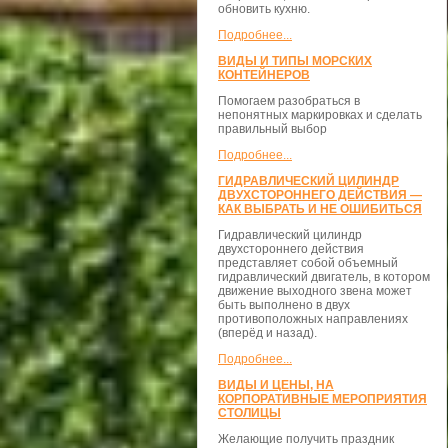
обновить кухню.
Подробнее...
ВИДЫ И ТИПЫ МОРСКИХ
КОНТЕЙНЕРОВ
Помогаем разобраться в
непонятных маркировках и сделать
правильный выбор
Подробнее...
ГИДРАВЛИЧЕСКИЙ ЦИЛИНДР
ДВУХСТОРОННЕГО ДЕЙСТВИЯ —
КАК ВЫБРАТЬ И НЕ ОШИБИТЬСЯ
Гидравлический цилиндр
двухстороннего действия
представляет собой объемный
гидравлический двигатель, в котором
движение выходного звена может
быть выполнено в двух
противоположных направлениях
(вперёд и назад).
Подробнее...
ВИДЫ И ЦЕНЫ, НА
КОРПОРАТИВНЫЕ МЕРОПРИЯТИЯ
СТОЛИЦЫ
Желающие получить праздник