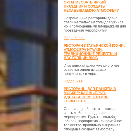
ОРГАНИЗОВАТЬ ЯРКИЙ
ПРАЗДНИК И СОЗДАТЬ
НЕЗАБЫВАЕМУЮ АТМОСФЕРУ
Современные рестораны давно
стали не только местом для ужинов,
но и полноценными площадками для
проведения мероприятий
Подробнее...
РЕСТОРАН ИТАЛЬЯНСКОЙ КУХНИ:
АТМОСФЕРА ИТАЛИИ,
ТРАДИЦИОННЫЕ РЕЦЕПТЫ И
НАСТОЯЩИЙ ВКУС
Итальянская кухня уже много лет
остается одной из самых
популярных в мире.
Подробнее...
РЕСТОРАНЫ ДЛЯ БАНКЕТА В
МОСКВЕ: КАК ВЫБРАТЬ
ИДЕАЛЬНОЕ МЕСТО ДЛЯ
ТОРЖЕСТВА
Организация банкета — важная
часть любого праздничного
мероприятия. Будь то свадьба,
юбилей, корпоратив или семейное
торжество, правильно выбранная
площадка создает атмосферу