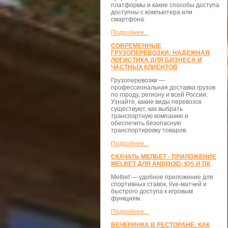
платформы и какие способы доступа
доступны с компьютера или
смартфона.
Подробнее...
СОВРЕМЕННЫЕ
ГРУЗОПЕРЕВОЗКИ: НАДЕЖНАЯ
ЛОГИСТИКА ДЛЯ БИЗНЕСА И
ЧАСТНЫХ КЛИЕНТОВ
Грузоперевозки —
профессиональная доставка грузов
по городу, региону и всей России.
Узнайте, какие виды перевозок
существуют, как выбрать
транспортную компанию и
обеспечить безопасную
транспортировку товаров.
Подробнее...
СКАЧАТЬ МЕЛБЕТ - ПРИЛОЖЕНИЕ
MELBET ДЛЯ ANDROID, IOS И ПК
Melbet — удобное приложение для
спортивных ставок, live-матчей и
быстрого доступа к игровым
функциям.
Подробнее...
ВЕЧЕРИНКА В РЕСТОРАНЕ: КАК