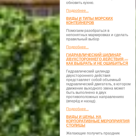
обновить кухню.
Подробнее...
ВИДЫ И ТИПЫ МОРСКИХ
КОНТЕЙНЕРОВ
Помогаем разобраться в
непонятных маркировках и сделать
правильный выбор
Подробнее...
ГИДРАВЛИЧЕСКИЙ ЦИЛИНДР
ДВУХСТОРОННЕГО ДЕЙСТВИЯ —
КАК ВЫБРАТЬ И НЕ ОШИБИТЬСЯ
Гидравлический цилиндр
двухстороннего действия
представляет собой объемный
гидравлический двигатель, в котором
движение выходного звена может
быть выполнено в двух
противоположных направлениях
(вперёд и назад).
Подробнее...
ВИДЫ И ЦЕНЫ, НА
КОРПОРАТИВНЫЕ МЕРОПРИЯТИЯ
СТОЛИЦЫ
Желающие получить праздник