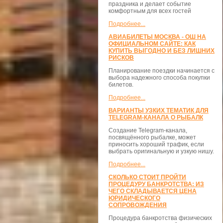
праздника и делает событие
комфортным для всех гостей
Подробнее...
АВИАБИЛЕТЫ МОСКВА - ОШ НА
ОФИЦИАЛЬНОМ САЙТЕ: КАК
КУПИТЬ ВЫГОДНО И БЕЗ ЛИШНИХ
РИСКОВ
Планирование поездки начинается с
выбора надежного способа покупки
билетов.
Подробнее...
ВАРИАНТЫ УЗКИХ ТЕМАТИК ДЛЯ
TELEGRAM-КАНАЛА О РЫБАЛК
Создание Telegram-канала,
посвящённого рыбалке, может
приносить хороший трафик, если
выбрать оригинальную и узкую нишу.
Подробнее...
СКОЛЬКО СТОИТ ПРОЙТИ
ПРОЦЕДУРУ БАНКРОТСТВА: ИЗ
ЧЕГО СКЛАДЫВАЕТСЯ ЦЕНА
ЮРИДИЧЕСКОГО
СОПРОВОЖДЕНИЯ
Процедура банкротства физических