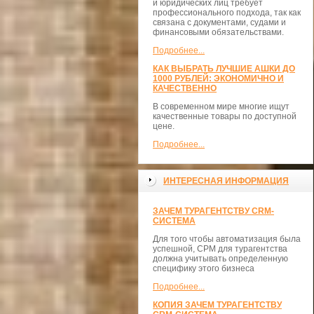
и юридических лиц требует
профессионального подхода, так как
связана с документами, судами и
финансовыми обязательствами.
Подробнее...
КАК ВЫБРАТЬ ЛУЧШИЕ АШКИ ДО
1000 РУБЛЕЙ: ЭКОНОМИЧНО И
КАЧЕСТВЕННО
В современном мире многие ищут
качественные товары по доступной
цене.
Подробнее...
ИНТЕРЕСНАЯ ИНФОРМАЦИЯ
ЗАЧЕМ ТУРАГЕНТСТВУ CRM-
СИСТЕМА
Для того чтобы автоматизация была
успешной, СРМ для турагентства
должна учитывать определенную
специфику этого бизнеса
Подробнее...
КОПИЯ ЗАЧЕМ ТУРАГЕНТСТВУ