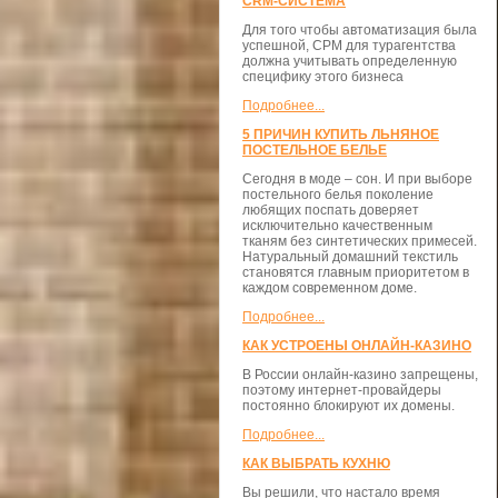
CRM-СИСТЕМА
Для того чтобы автоматизация была
успешной, СРМ для турагентства
должна учитывать определенную
специфику этого бизнеса
Подробнее...
5 ПРИЧИН КУПИТЬ ЛЬНЯНОЕ
ПОСТЕЛЬНОЕ БЕЛЬЕ
Сегодня в моде – сон. И при выборе
постельного белья поколение
любящих поспать доверяет
исключительно качественным
тканям без синтетических примесей.
Натуральный домашний текстиль
становятся главным приоритетом в
каждом современном доме.
Подробнее...
КАК УСТРОЕНЫ ОНЛАЙН-КАЗИНО
В России онлайн-казино запрещены,
поэтому интернет-провайдеры
постоянно блокируют их домены.
Подробнее...
КАК ВЫБРАТЬ КУХНЮ
Вы решили, что настало время