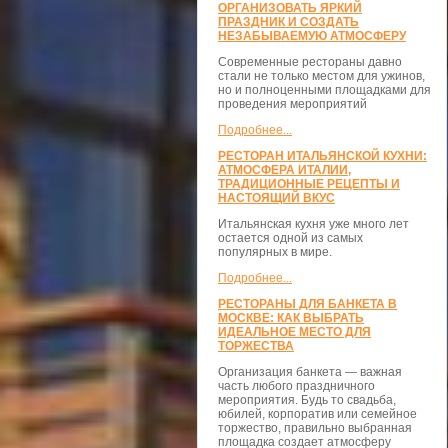
ОРГАНИЗОВАТЬ ЯРКИЙ
ПРАЗДНИК И СОЗДАТЬ
НЕЗАБЫВАЕМУЮ АТМОСФЕРУ
Современные рестораны давно
стали не только местом для ужинов,
но и полноценными площадками для
проведения мероприятий
Подробнее...
РЕСТОРАН ИТАЛЬЯНСКОЙ КУХНИ:
АТМОСФЕРА ИТАЛИИ,
ТРАДИЦИОННЫЕ РЕЦЕПТЫ И
НАСТОЯЩИЙ ВКУС
Итальянская кухня уже много лет
остается одной из самых
популярных в мире.
Подробнее...
РЕСТОРАНЫ ДЛЯ БАНКЕТА В
МОСКВЕ: КАК ВЫБРАТЬ
ИДЕАЛЬНОЕ МЕСТО ДЛЯ
ТОРЖЕСТВА
Организация банкета — важная
часть любого праздничного
мероприятия. Будь то свадьба,
юбилей, корпоратив или семейное
торжество, правильно выбранная
площадка создает атмосферу