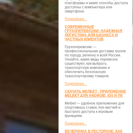
платформы и какие способы доступа
доступны с компьютера или
смартфона.
Подробнее...
СОВРЕМЕННЫЕ
ГРУЗОПЕРЕВОЗКИ: НАДЕЖНАЯ
ЛОГИСТИКА ДЛЯ БИЗНЕСА И
ЧАСТНЫХ КЛИЕНТОВ
Грузоперевозки —
профессиональная доставка грузов
по городу, региону и всей России.
Узнайте, какие виды перевозок
существуют, как выбрать
транспортную компанию и
обеспечить безопасную
транспортировку товаров.
Подробнее...
СКАЧАТЬ МЕЛБЕТ - ПРИЛОЖЕНИЕ
MELBET ДЛЯ ANDROID, IOS И ПК
Melbet — удобное приложение для
спортивных ставок, live-матчей и
быстрого доступа к игровым
функциям.
Подробнее...
ВЕЧЕРИНКА В РЕСТОРАНЕ: КАК