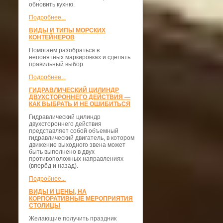
обновить кухню.
Подробнее...
ВИДЫ И ТИПЫ МОРСКИХ
КОНТЕЙНЕРОВ
Помогаем разобраться в
непонятных маркировках и сделать
правильный выбор
Подробнее...
ГИДРАВЛИЧЕСКИЙ ЦИЛИНДР
ДВУХСТОРОННЕГО ДЕЙСТВИЯ —
КАК ВЫБРАТЬ И НЕ ОШИБИТЬСЯ
Гидравлический цилиндр
двухстороннего действия
представляет собой объемный
гидравлический двигатель, в котором
движение выходного звена может
быть выполнено в двух
противоположных направлениях
(вперёд и назад).
Подробнее...
ВИДЫ И ЦЕНЫ, НА
КОРПОРАТИВНЫЕ МЕРОПРИЯТИЯ
СТОЛИЦЫ
Желающие получить праздник