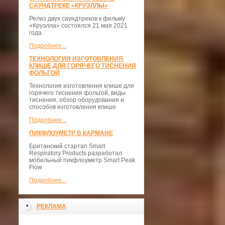
САУНДТРЕКЕ «КРУЭЛЛЫ»
Релиз двух саундтреков к фильму
«Круэлла» состоялся 21 мая 2021
года.
Подробнее...
ТЕХНОЛОГИЯ ИЗГОТОВЛЕНИЯ
КЛИШЕ ДЛЯ ГОРЯЧЕГО ТИСНЕНИЯ
ФОЛЬГОЙ
Технология изготовления клише для
горячего тиснения фольгой, виды
тиснения, обзор оборудования и
способов изготовления клише
Подробнее...
ПИКФЛОУМЕТР В КАРМАНЕ
Британский стартап Smart
Respiratory Products разработал
мобильный пикфлоуметр Smart Peak
Flow
Подробнее...
РЕКЛАМА