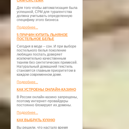
CRM-СИСТЕМА
Для того чтобы автоматизация была
успешной, СРМ для турагентства
должна учитывать определенную
специфику этого бизнеса
Подробнее...
5 ПРИЧИН КУПИТЬ ЛЬНЯНОЕ
ПОСТЕЛЬНОЕ БЕЛЬЕ
Сегодня в моде – сон. И при выборе
постельного белья поколение
любящих поспать доверяет
исключительно качественным
тканям без синтетических примесей.
Натуральный домашний текстиль
становятся главным приоритетом в
каждом современном доме.
Подробнее...
КАК УСТРОЕНЫ ОНЛАЙН-КАЗИНО
В России онлайн-казино запрещены,
поэтому интернет-провайдеры
постоянно блокируют их домены.
Подробнее...
КАК ВЫБРАТЬ КУХНЮ
Вы решили, что настало время