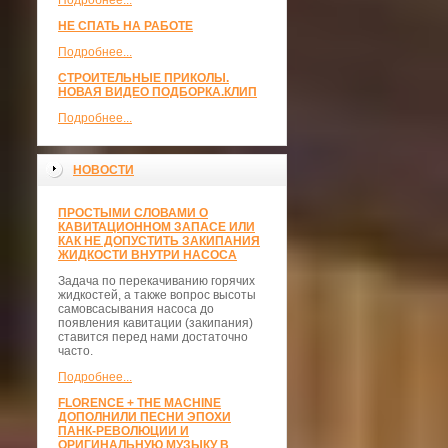
Подробнее...
НЕ СПАТЬ НА РАБОТЕ
Подробнее...
СТРОИТЕЛЬНЫЕ ПРИКОЛЫ.
НОВАЯ ВИДЕО ПОДБОРКА.КЛИП
Подробнее...
НОВОСТИ
ПРОСТЫМИ СЛОВАМИ О
КАВИТАЦИОННОМ ЗАПАСЕ ИЛИ
КАК НЕ ДОПУСТИТЬ ЗАКИПАНИЯ
ЖИДКОСТИ ВНУТРИ НАСОСА
Задача по перекачиванию горячих
жидкостей, а также вопрос высоты
самовсасывания насоса до
появления кавитации (закипания)
ставится перед нами достаточно
часто.
Подробнее...
FLORENCE + THE MACHINE
ДОПОЛНИЛИ ПЕСНИ ЭПОХИ
ПАНК-РЕВОЛЮЦИИ И
ОРИГИНАЛЬНУЮ МУЗЫКУ В