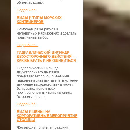
обновить кухню.
Подробнее...
ВИДЫ И ТИПЫ МОРСКИХ
КОНТЕЙНЕРОВ
Помогаем разобраться в
непонятных маркировках и сделать
правильный выбор
Подробнее...
ГИДРАВЛИЧЕСКИЙ ЦИЛИНДР
ДВУХСТОРОННЕГО ДЕЙСТВИЯ —
КАК ВЫБРАТЬ И НЕ ОШИБИТЬСЯ
Гидравлический цилиндр
двухстороннего действия
представляет собой объемный
гидравлический двигатель, в котором
движение выходного звена может
быть выполнено в двух
противоположных направлениях
(вперёд и назад).
Подробнее...
ВИДЫ И ЦЕНЫ, НА
КОРПОРАТИВНЫЕ МЕРОПРИЯТИЯ
СТОЛИЦЫ
Желающие получить праздник