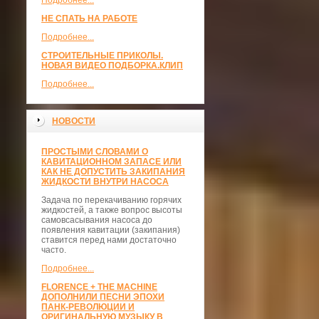
Подробнее...
НЕ СПАТЬ НА РАБОТЕ
Подробнее...
СТРОИТЕЛЬНЫЕ ПРИКОЛЫ.
НОВАЯ ВИДЕО ПОДБОРКА.КЛИП
Подробнее...
НОВОСТИ
ПРОСТЫМИ СЛОВАМИ О
КАВИТАЦИОННОМ ЗАПАСЕ ИЛИ
КАК НЕ ДОПУСТИТЬ ЗАКИПАНИЯ
ЖИДКОСТИ ВНУТРИ НАСОСА
Задача по перекачиванию горячих
жидкостей, а также вопрос высоты
самовсасывания насоса до
появления кавитации (закипания)
ставится перед нами достаточно
часто.
Подробнее...
FLORENCE + THE MACHINE
ДОПОЛНИЛИ ПЕСНИ ЭПОХИ
ПАНК-РЕВОЛЮЦИИ И
ОРИГИНАЛЬНУЮ МУЗЫКУ В