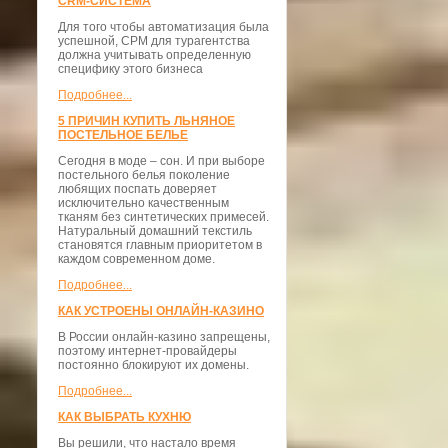
CRM-СИСТЕМА
Для того чтобы автоматизация была
успешной, СРМ для турагентства
должна учитывать определенную
специфику этого бизнеса
Подробнее...
5 ПРИЧИН КУПИТЬ ЛЬНЯНОЕ
ПОСТЕЛЬНОЕ БЕЛЬЕ
Сегодня в моде – сон. И при выборе
постельного белья поколение
любящих поспать доверяет
исключительно качественным
тканям без синтетических примесей.
Натуральный домашний текстиль
становятся главным приоритетом в
каждом современном доме.
Подробнее...
КАК УСТРОЕНЫ ОНЛАЙН-КАЗИНО
В России онлайн-казино запрещены,
поэтому интернет-провайдеры
постоянно блокируют их домены.
Подробнее...
КАК ВЫБРАТЬ КУХНЮ
Вы решили, что настало время