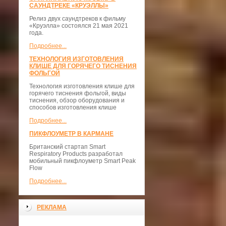
САУНДТРЕКЕ «КРУЭЛЛЫ»
Релиз двух саундтреков к фильму
«Круэлла» состоялся 21 мая 2021
года.
Подробнее...
ТЕХНОЛОГИЯ ИЗГОТОВЛЕНИЯ
КЛИШЕ ДЛЯ ГОРЯЧЕГО ТИСНЕНИЯ
ФОЛЬГОЙ
Технология изготовления клише для
горячего тиснения фольгой, виды
тиснения, обзор оборудования и
способов изготовления клише
Подробнее...
ПИКФЛОУМЕТР В КАРМАНЕ
Британский стартап Smart
Respiratory Products разработал
мобильный пикфлоуметр Smart Peak
Flow
Подробнее...
РЕКЛАМА