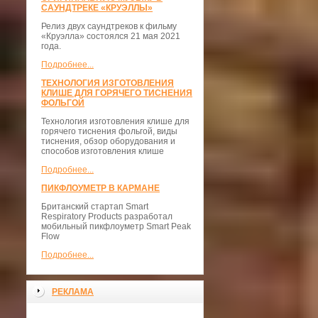
САУНДТРЕКЕ «КРУЭЛЛЫ»
Релиз двух саундтреков к фильму
«Круэлла» состоялся 21 мая 2021
года.
Подробнее...
ТЕХНОЛОГИЯ ИЗГОТОВЛЕНИЯ
КЛИШЕ ДЛЯ ГОРЯЧЕГО ТИСНЕНИЯ
ФОЛЬГОЙ
Технология изготовления клише для
горячего тиснения фольгой, виды
тиснения, обзор оборудования и
способов изготовления клише
Подробнее...
ПИКФЛОУМЕТР В КАРМАНЕ
Британский стартап Smart
Respiratory Products разработал
мобильный пикфлоуметр Smart Peak
Flow
Подробнее...
РЕКЛАМА