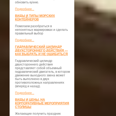
обновить кухню.
Подробнее...
ВИДЫ И ТИПЫ МОРСКИХ
КОНТЕЙНЕРОВ
Помогаем разобраться в
непонятных маркировках и сделать
правильный выбор
Подробнее...
ГИДРАВЛИЧЕСКИЙ ЦИЛИНДР
ДВУХСТОРОННЕГО ДЕЙСТВИЯ —
КАК ВЫБРАТЬ И НЕ ОШИБИТЬСЯ
Гидравлический цилиндр
двухстороннего действия
представляет собой объемный
гидравлический двигатель, в котором
движение выходного звена может
быть выполнено в двух
противоположных направлениях
(вперёд и назад).
Подробнее...
ВИДЫ И ЦЕНЫ, НА
КОРПОРАТИВНЫЕ МЕРОПРИЯТИЯ
СТОЛИЦЫ
Желающие получить праздник