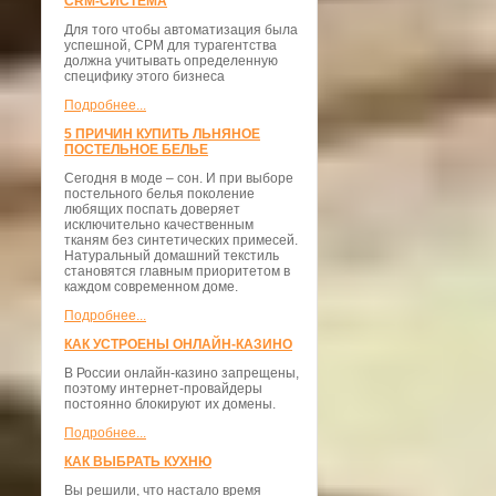
CRM-СИСТЕМА
Для того чтобы автоматизация была
успешной, СРМ для турагентства
должна учитывать определенную
специфику этого бизнеса
Подробнее...
5 ПРИЧИН КУПИТЬ ЛЬНЯНОЕ
ПОСТЕЛЬНОЕ БЕЛЬЕ
Сегодня в моде – сон. И при выборе
постельного белья поколение
любящих поспать доверяет
исключительно качественным
тканям без синтетических примесей.
Натуральный домашний текстиль
становятся главным приоритетом в
каждом современном доме.
Подробнее...
КАК УСТРОЕНЫ ОНЛАЙН-КАЗИНО
В России онлайн-казино запрещены,
поэтому интернет-провайдеры
постоянно блокируют их домены.
Подробнее...
КАК ВЫБРАТЬ КУХНЮ
Вы решили, что настало время