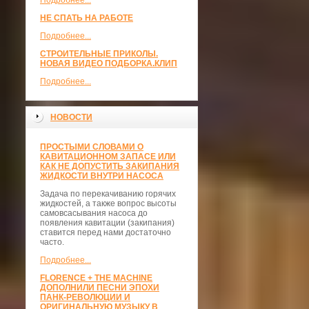
Подробнее...
НЕ СПАТЬ НА РАБОТЕ
Подробнее...
СТРОИТЕЛЬНЫЕ ПРИКОЛЫ.
НОВАЯ ВИДЕО ПОДБОРКА.КЛИП
Подробнее...
НОВОСТИ
ПРОСТЫМИ СЛОВАМИ О
КАВИТАЦИОННОМ ЗАПАСЕ ИЛИ
КАК НЕ ДОПУСТИТЬ ЗАКИПАНИЯ
ЖИДКОСТИ ВНУТРИ НАСОСА
Задача по перекачиванию горячих
жидкостей, а также вопрос высоты
самовсасывания насоса до
появления кавитации (закипания)
ставится перед нами достаточно
часто.
Подробнее...
FLORENCE + THE MACHINE
ДОПОЛНИЛИ ПЕСНИ ЭПОХИ
ПАНК-РЕВОЛЮЦИИ И
ОРИГИНАЛЬНУЮ МУЗЫКУ В