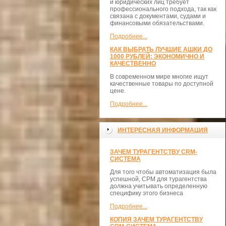
и юридических лиц требует
профессионального подхода, так как
связана с документами, судами и
финансовыми обязательствами.
Подробнее...
КАК ВЫБРАТЬ ЛУЧШИЕ АШКИ ДО
1000 РУБЛЕЙ: ЭКОНОМИЧНО И
КАЧЕСТВЕННО
В современном мире многие ищут
качественные товары по доступной
цене.
Подробнее...
ИНТЕРЕСНАЯ ИНФОРМАЦИЯ
ЗАЧЕМ ТУРАГЕНТСТВУ CRM-
СИСТЕМА
Для того чтобы автоматизация была
успешной, СРМ для турагентства
должна учитывать определенную
специфику этого бизнеса
Подробнее...
КОПИЯ ЗАЧЕМ ТУРАГЕНТСТВУ