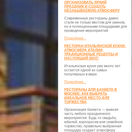
ОРГАНИЗОВАТЬ ЯРКИЙ
ПРАЗДНИК И СОЗДАТЬ
НЕЗАБЫВАЕМУЮ АТМОСФЕРУ
Современные рестораны давно
стали не только местом для ужинов,
но и полноценными площадками для
проведения мероприятий
Подробнее...
РЕСТОРАН ИТАЛЬЯНСКОЙ КУХНИ:
АТМОСФЕРА ИТАЛИИ,
ТРАДИЦИОННЫЕ РЕЦЕПТЫ И
НАСТОЯЩИЙ ВКУС
Итальянская кухня уже много лет
остается одной из самых
популярных в мире.
Подробнее...
РЕСТОРАНЫ ДЛЯ БАНКЕТА В
МОСКВЕ: КАК ВЫБРАТЬ
ИДЕАЛЬНОЕ МЕСТО ДЛЯ
ТОРЖЕСТВА
Организация банкета — важная
часть любого праздничного
мероприятия. Будь то свадьба,
юбилей, корпоратив или семейное
торжество, правильно выбранная
площадка создает атмосферу