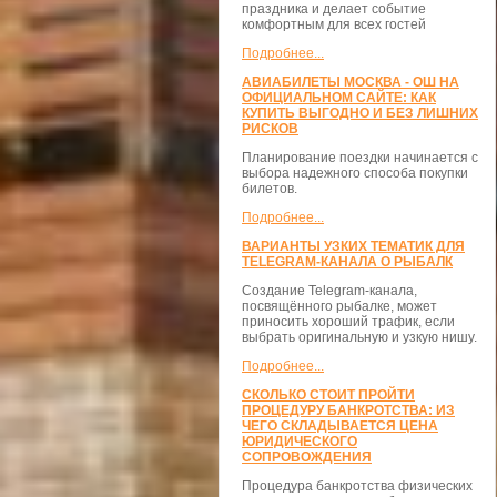
праздника и делает событие
комфортным для всех гостей
Подробнее...
АВИАБИЛЕТЫ МОСКВА - ОШ НА
ОФИЦИАЛЬНОМ САЙТЕ: КАК
КУПИТЬ ВЫГОДНО И БЕЗ ЛИШНИХ
РИСКОВ
Планирование поездки начинается с
выбора надежного способа покупки
билетов.
Подробнее...
ВАРИАНТЫ УЗКИХ ТЕМАТИК ДЛЯ
TELEGRAM-КАНАЛА О РЫБАЛК
Создание Telegram-канала,
посвящённого рыбалке, может
приносить хороший трафик, если
выбрать оригинальную и узкую нишу.
Подробнее...
СКОЛЬКО СТОИТ ПРОЙТИ
ПРОЦЕДУРУ БАНКРОТСТВА: ИЗ
ЧЕГО СКЛАДЫВАЕТСЯ ЦЕНА
ЮРИДИЧЕСКОГО
СОПРОВОЖДЕНИЯ
Процедура банкротства физических