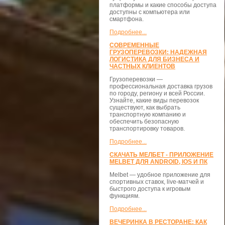
платформы и какие способы доступа
доступны с компьютера или
смартфона.
Подробнее...
СОВРЕМЕННЫЕ
ГРУЗОПЕРЕВОЗКИ: НАДЕЖНАЯ
ЛОГИСТИКА ДЛЯ БИЗНЕСА И
ЧАСТНЫХ КЛИЕНТОВ
Грузоперевозки —
профессиональная доставка грузов
по городу, региону и всей России.
Узнайте, какие виды перевозок
существуют, как выбрать
транспортную компанию и
обеспечить безопасную
транспортировку товаров.
Подробнее...
СКАЧАТЬ МЕЛБЕТ - ПРИЛОЖЕНИЕ
MELBET ДЛЯ ANDROID, IOS И ПК
Melbet — удобное приложение для
спортивных ставок, live-матчей и
быстрого доступа к игровым
функциям.
Подробнее...
ВЕЧЕРИНКА В РЕСТОРАНЕ: КАК