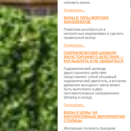
обновить кухню.
Подробнее...
ВИДЫ И ТИПЫ МОРСКИХ
КОНТЕЙНЕРОВ
Помогаем разобраться в
непонятных маркировках и сделать
правильный выбор
Подробнее...
ГИДРАВЛИЧЕСКИЙ ЦИЛИНДР
ДВУХСТОРОННЕГО ДЕЙСТВИЯ —
КАК ВЫБРАТЬ И НЕ ОШИБИТЬСЯ
Гидравлический цилиндр
двухстороннего действия
представляет собой объемный
гидравлический двигатель, в котором
движение выходного звена может
быть выполнено в двух
противоположных направлениях
(вперёд и назад).
Подробнее...
ВИДЫ И ЦЕНЫ, НА
КОРПОРАТИВНЫЕ МЕРОПРИЯТИЯ
СТОЛИЦЫ
Желающие получить праздник