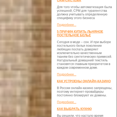
CRM-СИСТЕМА
Для того чтобы автоматизация была
успешной, СРМ для турагентства
должна учитывать определенную
специфику этого бизнеса
Подробнее...
5 ПРИЧИН КУПИТЬ ЛЬНЯНОЕ
ПОСТЕЛЬНОЕ БЕЛЬЕ
Сегодня в моде – сон. И при выборе
постельного белья поколение
любящих поспать доверяет
исключительно качественным
тканям без синтетических примесей.
Натуральный домашний текстиль
становятся главным приоритетом в
каждом современном доме.
Подробнее...
КАК УСТРОЕНЫ ОНЛАЙН-КАЗИНО
В России онлайн-казино запрещены,
поэтому интернет-провайдеры
постоянно блокируют их домены.
Подробнее...
КАК ВЫБРАТЬ КУХНЮ
Вы решили, что настало время