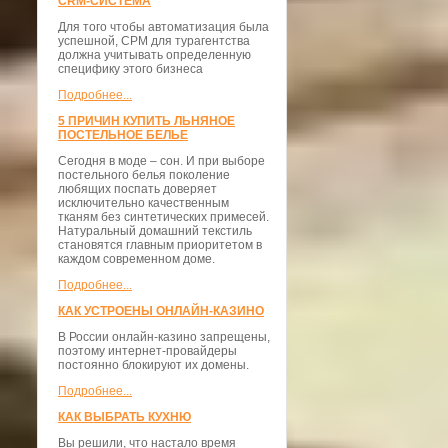
CRM-СИСТЕМА
Для того чтобы автоматизация была
успешной, СРМ для турагентства
должна учитывать определенную
специфику этого бизнеса
Подробнее...
5 ПРИЧИН КУПИТЬ ЛЬНЯНОЕ
ПОСТЕЛЬНОЕ БЕЛЬЕ
Сегодня в моде – сон. И при выборе
постельного белья поколение
любящих поспать доверяет
исключительно качественным
тканям без синтетических примесей.
Натуральный домашний текстиль
становятся главным приоритетом в
каждом современном доме.
Подробнее...
КАК УСТРОЕНЫ ОНЛАЙН-КАЗИНО
В России онлайн-казино запрещены,
поэтому интернет-провайдеры
постоянно блокируют их домены.
Подробнее...
КАК ВЫБРАТЬ КУХНЮ
Вы решили, что настало время