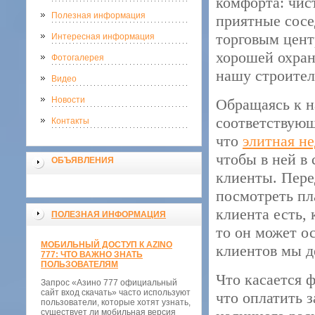
комфорта: чис
Полезная информация
приятные сосе
торговым цент
Интересная информация
хорошей охран
Фотогалерея
нашу строите
Видео
Новости
Обращаясь к н
соответствующ
Контакты
что
элитная н
чтобы в ней в
ОБЪЯВЛЕНИЯ
клиенты. Пере
посмотреть пл
клиента есть,
ПОЛЕЗНАЯ ИНФОРМАЦИЯ
то он может о
МОБИЛЬНЫЙ ДОСТУП К AZINO
клиентов мы д
777: ЧТО ВАЖНО ЗНАТЬ
ПОЛЬЗОВАТЕЛЯМ
Что касается 
Запрос «Азино 777 официальный
сайт вход скачать» часто используют
что оплатить 
пользователи, которые хотят узнать,
существует ли мобильная версия