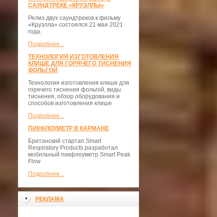
САУНДТРЕКЕ «КРУЭЛЛЫ»
Релиз двух саундтреков к фильму
«Круэлла» состоялся 21 мая 2021
года.
Подробнее...
ТЕХНОЛОГИЯ ИЗГОТОВЛЕНИЯ
КЛИШЕ ДЛЯ ГОРЯЧЕГО ТИСНЕНИЯ
ФОЛЬГОЙ
Технология изготовления клише для
горячего тиснения фольгой, виды
тиснения, обзор оборудования и
способов изготовления клише
Подробнее...
ПИКФЛОУМЕТР В КАРМАНЕ
Британский стартап Smart
Respiratory Products разработал
мобильный пикфлоуметр Smart Peak
Flow
Подробнее...
РЕКЛАМА