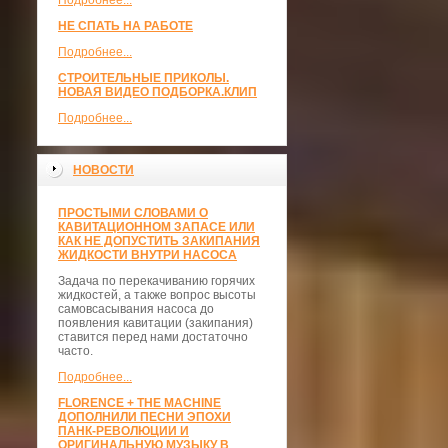
Подробнее...
НЕ СПАТЬ НА РАБОТЕ
Подробнее...
СТРОИТЕЛЬНЫЕ ПРИКОЛЫ.
НОВАЯ ВИДЕО ПОДБОРКА.КЛИП
Подробнее...
НОВОСТИ
ПРОСТЫМИ СЛОВАМИ О
КАВИТАЦИОННОМ ЗАПАСЕ ИЛИ
КАК НЕ ДОПУСТИТЬ ЗАКИПАНИЯ
ЖИДКОСТИ ВНУТРИ НАСОСА
Задача по перекачиванию горячих
жидкостей, а также вопрос высоты
самовсасывания насоса до
появления кавитации (закипания)
ставится перед нами достаточно
часто.
Подробнее...
FLORENCE + THE MACHINE
ДОПОЛНИЛИ ПЕСНИ ЭПОХИ
ПАНК-РЕВОЛЮЦИИ И
ОРИГИНАЛЬНУЮ МУЗЫКУ В