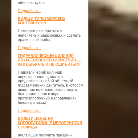
обновить кухню.
Подробнее...
ВИДЫ И ТИПЫ МОРСКИХ
КОНТЕЙНЕРОВ
Помогаем разобраться в
непонятных маркировках и сделать
правильный выбор
Подробнее...
ГИДРАВЛИЧЕСКИЙ ЦИЛИНДР
ДВУХСТОРОННЕГО ДЕЙСТВИЯ —
КАК ВЫБРАТЬ И НЕ ОШИБИТЬСЯ
Гидравлический цилиндр
двухстороннего действия
представляет собой объемный
гидравлический двигатель, в котором
движение выходного звена может
быть выполнено в двух
противоположных направлениях
(вперёд и назад).
Подробнее...
ВИДЫ И ЦЕНЫ, НА
КОРПОРАТИВНЫЕ МЕРОПРИЯТИЯ
СТОЛИЦЫ
Желающие получить праздник