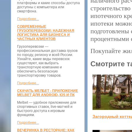
наличного рас
платформы и какие способы доступа
строительство
доступны с компьютера или
смартфона.
ипотечного кр
Подробнее...
ипотеки можно 
СОВРЕМЕННЫЕ
подготовлены 
ГРУЗОПЕРЕВОЗКИ: НАДЕЖНАЯ
ЛОГИСТИКА ДЛЯ БИЗНЕСА И
процентными 
ЧАСТНЫХ КЛИЕНТОВ
Грузоперевозки —
Покупайте жиль
профессиональная доставка грузов
по городу, региону и всей России.
Узнайте, какие виды перевозок
Смотрите т
существуют, как выбрать
транспортную компанию и
обеспечить безопасную
транспортировку товаров.
Подробнее...
СКАЧАТЬ МЕЛБЕТ - ПРИЛОЖЕНИЕ
MELBET ДЛЯ ANDROID, IOS И ПК
Melbet — удобное приложение для
спортивных ставок, live-матчей и
быстрого доступа к игровым
функциям.
Загородный котте
Подробнее...
ВЕЧЕРИНКА В РЕСТОРАНЕ: КАК