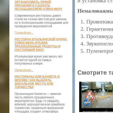
и установка с
ОРГАНИЗОВАТЬ ЯРКИЙ
ПРАЗДНИК И СОЗДАТЬ
НЕЗАБЫВАЕМУЮ АТМОСФЕРУ
Немаловажны 
Современные рестораны давно
стали не только местом для ужинов,
Провопож
но и полноценными площадками для
проведения мероприятий
Герметичн
Подробнее...
Противоуд
РЕСТОРАН ИТАЛЬЯНСКОЙ КУХНИ:
Звукопогл
АТМОСФЕРА ИТАЛИИ,
ТРАДИЦИОННЫЕ РЕЦЕПТЫ И
Пуленепро
НАСТОЯЩИЙ ВКУС
Итальянская кухня уже много лет
остается одной из самых
популярных в мире.
Подробнее...
Смотрите т
РЕСТОРАНЫ ДЛЯ БАНКЕТА В
МОСКВЕ: КАК ВЫБРАТЬ
ИДЕАЛЬНОЕ МЕСТО ДЛЯ
ТОРЖЕСТВА
Организация банкета — важная
часть любого праздничного
мероприятия. Будь то свадьба,
юбилей, корпоратив или семейное
торжество, правильно выбранная
площадка создает атмосферу