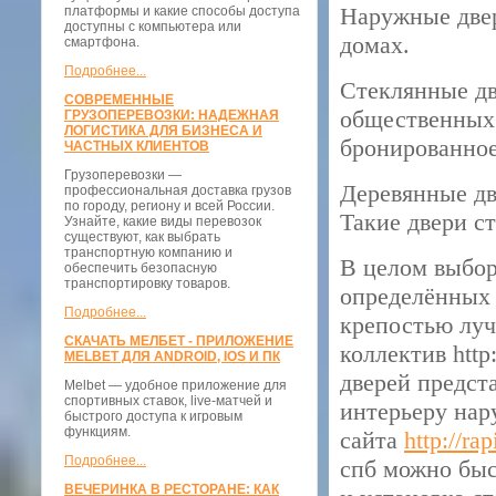
Наружные двер
платформы и какие способы доступа
доступны с компьютера или
домах.
смартфона.
Подробнее...
Стеклянные дв
СОВРЕМЕННЫЕ
общественных
ГРУЗОПЕРЕВОЗКИ: НАДЕЖНАЯ
ЛОГИСТИКА ДЛЯ БИЗНЕСА И
бронированное
ЧАСТНЫХ КЛИЕНТОВ
Грузоперевозки —
Деревянные дв
профессиональная доставка грузов
по городу, региону и всей России.
Такие двери ст
Узнайте, какие виды перевозок
существуют, как выбрать
транспортную компанию и
В целом выбор
обеспечить безопасную
транспортировку товаров.
определённых 
Подробнее...
крепостью лу
СКАЧАТЬ МЕЛБЕТ - ПРИЛОЖЕНИЕ
коллектив
http
MELBET ДЛЯ ANDROID, IOS И ПК
дверей предст
Melbet — удобное приложение для
спортивных ставок, live-матчей и
интерьеру на
быстрого доступа к игровым
функциям.
сайта
http
://
rap
Подробнее...
спб
можно быст
ВЕЧЕРИНКА В РЕСТОРАНЕ: КАК