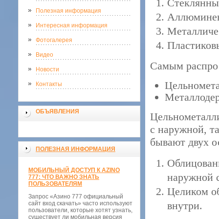
Стеклянны
Полезная информация
Аллюмине
Интересная информация
Металличе
Фотогалерея
Пластиков
Видео
Самым распро
Новости
Цельномет
Контакты
Металлоде
ОБЪЯВЛЕНИЯ
Цельнометалли
с наружной, т
бывают двух о
ПОЛЕЗНАЯ ИНФОРМАЦИЯ
Облицован
МОБИЛЬНЫЙ ДОСТУП К AZINO
наружной 
777: ЧТО ВАЖНО ЗНАТЬ
ПОЛЬЗОВАТЕЛЯМ
Целиком о
Запрос «Азино 777 официальный
внутри.
сайт вход скачать» часто используют
пользователи, которые хотят узнать,
существует ли мобильная версия