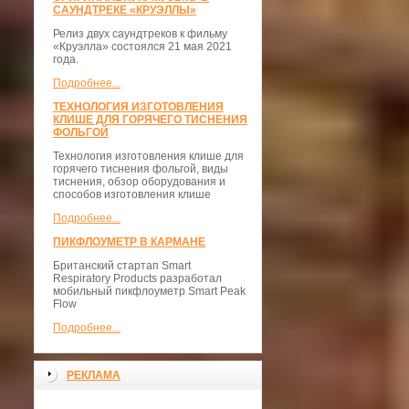
САУНДТРЕКЕ «КРУЭЛЛЫ»
Релиз двух саундтреков к фильму
«Круэлла» состоялся 21 мая 2021
года.
Подробнее...
ТЕХНОЛОГИЯ ИЗГОТОВЛЕНИЯ
КЛИШЕ ДЛЯ ГОРЯЧЕГО ТИСНЕНИЯ
ФОЛЬГОЙ
Технология изготовления клише для
горячего тиснения фольгой, виды
тиснения, обзор оборудования и
способов изготовления клише
Подробнее...
ПИКФЛОУМЕТР В КАРМАНЕ
Британский стартап Smart
Respiratory Products разработал
мобильный пикфлоуметр Smart Peak
Flow
Подробнее...
РЕКЛАМА