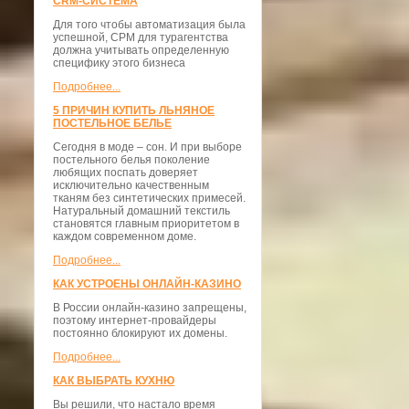
CRM-СИСТЕМА
Для того чтобы автоматизация была
успешной, СРМ для турагентства
должна учитывать определенную
специфику этого бизнеса
Подробнее...
5 ПРИЧИН КУПИТЬ ЛЬНЯНОЕ
ПОСТЕЛЬНОЕ БЕЛЬЕ
Сегодня в моде – сон. И при выборе
постельного белья поколение
любящих поспать доверяет
исключительно качественным
тканям без синтетических примесей.
Натуральный домашний текстиль
становятся главным приоритетом в
каждом современном доме.
Подробнее...
КАК УСТРОЕНЫ ОНЛАЙН-КАЗИНО
В России онлайн-казино запрещены,
поэтому интернет-провайдеры
постоянно блокируют их домены.
Подробнее...
КАК ВЫБРАТЬ КУХНЮ
Вы решили, что настало время