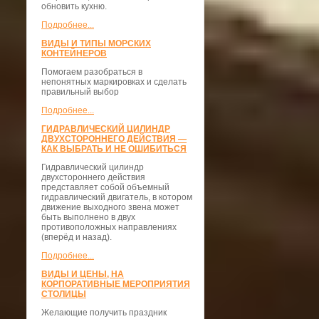
обновить кухню.
Подробнее...
ВИДЫ И ТИПЫ МОРСКИХ
КОНТЕЙНЕРОВ
Помогаем разобраться в
непонятных маркировках и сделать
правильный выбор
Подробнее...
ГИДРАВЛИЧЕСКИЙ ЦИЛИНДР
ДВУХСТОРОННЕГО ДЕЙСТВИЯ —
КАК ВЫБРАТЬ И НЕ ОШИБИТЬСЯ
Гидравлический цилиндр
двухстороннего действия
представляет собой объемный
гидравлический двигатель, в котором
движение выходного звена может
быть выполнено в двух
противоположных направлениях
(вперёд и назад).
Подробнее...
ВИДЫ И ЦЕНЫ, НА
КОРПОРАТИВНЫЕ МЕРОПРИЯТИЯ
СТОЛИЦЫ
Желающие получить праздник