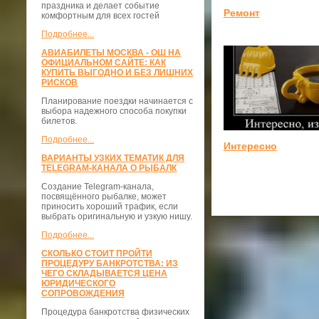
праздника и делает событие
Ремонт
комфортным для всех гостей
Подробнее...
АВИАБИЛЕТЫ МОСКВА - ОШ НА
ОФИЦИАЛЬНОМ САЙТЕ: КАК
КУПИТЬ ВЫГОДНО И БЕЗ ЛИШНИХ
РИСКОВ
Планирование поездки начинается с
выбора надежного способа покупки
билетов.
Подробнее...
Интересно
ВАРИАНТЫ УЗКИХ ТЕМАТИК ДЛЯ
TELEGRAM-КАНАЛА О РЫБАЛК
Создание Telegram-канала,
посвящённого рыбалке, может
приносить хороший трафик, если
выбрать оригинальную и узкую нишу.
Подробнее...
СКОЛЬКО СТОИТ ПРОЙТИ
ПРОЦЕДУРУ БАНКРОТСТВА: ИЗ
ЧЕГО СКЛАДЫВАЕТСЯ ЦЕНА
ЮРИДИЧЕСКОГО
СОПРОВОЖДЕНИЯ
Процедура банкротства физических