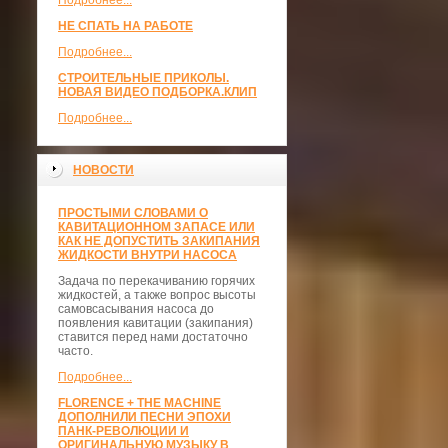
Подробнее...
НЕ СПАТЬ НА РАБОТЕ
Подробнее...
СТРОИТЕЛЬНЫЕ ПРИКОЛЫ.
НОВАЯ ВИДЕО ПОДБОРКА.КЛИП
Подробнее...
НОВОСТИ
ПРОСТЫМИ СЛОВАМИ О
КАВИТАЦИОННОМ ЗАПАСЕ ИЛИ
КАК НЕ ДОПУСТИТЬ ЗАКИПАНИЯ
ЖИДКОСТИ ВНУТРИ НАСОСА
Задача по перекачиванию горячих
жидкостей, а также вопрос высоты
самовсасывания насоса до
появления кавитации (закипания)
ставится перед нами достаточно
часто.
Подробнее...
FLORENCE + THE MACHINE
ДОПОЛНИЛИ ПЕСНИ ЭПОХИ
ПАНК-РЕВОЛЮЦИИ И
ОРИГИНАЛЬНУЮ МУЗЫКУ В