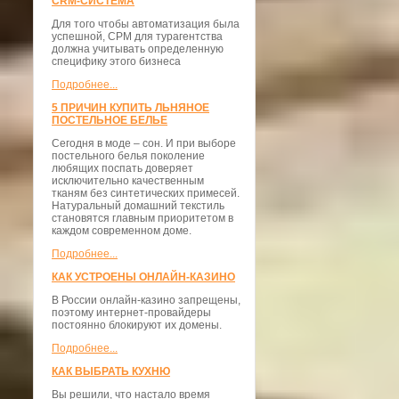
CRM-СИСТЕМА
Для того чтобы автоматизация была
успешной, СРМ для турагентства
должна учитывать определенную
специфику этого бизнеса
Подробнее...
5 ПРИЧИН КУПИТЬ ЛЬНЯНОЕ
ПОСТЕЛЬНОЕ БЕЛЬЕ
Сегодня в моде – сон. И при выборе
постельного белья поколение
любящих поспать доверяет
исключительно качественным
тканям без синтетических примесей.
Натуральный домашний текстиль
становятся главным приоритетом в
каждом современном доме.
Подробнее...
КАК УСТРОЕНЫ ОНЛАЙН-КАЗИНО
В России онлайн-казино запрещены,
поэтому интернет-провайдеры
постоянно блокируют их домены.
Подробнее...
КАК ВЫБРАТЬ КУХНЮ
Вы решили, что настало время