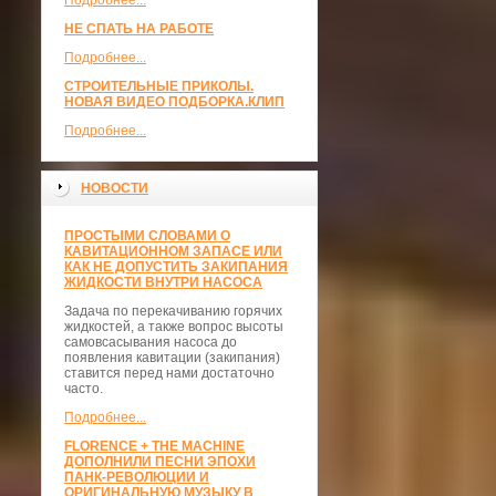
Подробнее...
НЕ СПАТЬ НА РАБОТЕ
Подробнее...
СТРОИТЕЛЬНЫЕ ПРИКОЛЫ.
НОВАЯ ВИДЕО ПОДБОРКА.КЛИП
Подробнее...
НОВОСТИ
ПРОСТЫМИ СЛОВАМИ О
КАВИТАЦИОННОМ ЗАПАСЕ ИЛИ
КАК НЕ ДОПУСТИТЬ ЗАКИПАНИЯ
ЖИДКОСТИ ВНУТРИ НАСОСА
Задача по перекачиванию горячих
жидкостей, а также вопрос высоты
самовсасывания насоса до
появления кавитации (закипания)
ставится перед нами достаточно
часто.
Подробнее...
FLORENCE + THE MACHINE
ДОПОЛНИЛИ ПЕСНИ ЭПОХИ
ПАНК-РЕВОЛЮЦИИ И
ОРИГИНАЛЬНУЮ МУЗЫКУ В