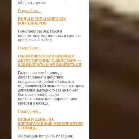
обновить кухню.
Подробнее...
ВИДЫ И ТИПЫ МОРСКИХ
КОНТЕЙНЕРОВ
Помогаем разобраться в
непонятных маркировках и сделать
правильный выбор
Подробнее...
ГИДРАВЛИЧЕСКИЙ ЦИЛИНДР
ДВУХСТОРОННЕГО ДЕЙСТВИЯ —
КАК ВЫБРАТЬ И НЕ ОШИБИТЬСЯ
Гидравлический цилиндр
двухстороннего действия
представляет собой объемный
гидравлический двигатель, в котором
движение выходного звена может
быть выполнено в двух
противоположных направлениях
(вперёд и назад).
Подробнее...
ВИДЫ И ЦЕНЫ, НА
КОРПОРАТИВНЫЕ МЕРОПРИЯТИЯ
СТОЛИЦЫ
Желающие получить праздник