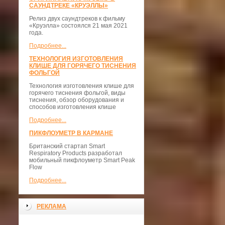
САУНДТРЕКЕ «КРУЭЛЛЫ»
Релиз двух саундтреков к фильму
«Круэлла» состоялся 21 мая 2021
года.
Подробнее...
ТЕХНОЛОГИЯ ИЗГОТОВЛЕНИЯ
КЛИШЕ ДЛЯ ГОРЯЧЕГО ТИСНЕНИЯ
ФОЛЬГОЙ
Технология изготовления клише для
горячего тиснения фольгой, виды
тиснения, обзор оборудования и
способов изготовления клише
Подробнее...
ПИКФЛОУМЕТР В КАРМАНЕ
Британский стартап Smart
Respiratory Products разработал
мобильный пикфлоуметр Smart Peak
Flow
Подробнее...
РЕКЛАМА