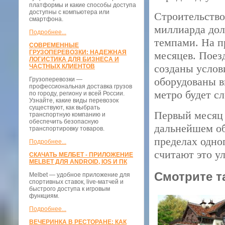
платформы и какие способы доступа
доступны с компьютера или
Строительство
смартфона.
миллиарда дол
Подробнее...
темпами. На п
СОВРЕМЕННЫЕ
ГРУЗОПЕРЕВОЗКИ: НАДЕЖНАЯ
месяцев. Поез
ЛОГИСТИКА ДЛЯ БИЗНЕСА И
созданы услов
ЧАСТНЫХ КЛИЕНТОВ
оборудованы в
Грузоперевозки —
профессиональная доставка грузов
метро будет с
по городу, региону и всей России.
Узнайте, какие виды перевозок
существуют, как выбрать
Первый месяц 
транспортную компанию и
обеспечить безопасную
дальнейшем об
транспортировку товаров.
пределах одно
Подробнее...
считают это у
СКАЧАТЬ МЕЛБЕТ - ПРИЛОЖЕНИЕ
MELBET ДЛЯ ANDROID, IOS И ПК
Смотрите т
Melbet — удобное приложение для
спортивных ставок, live-матчей и
быстрого доступа к игровым
функциям.
Подробнее...
ВЕЧЕРИНКА В РЕСТОРАНЕ: КАК