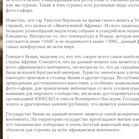
или эко-туризм. Также в этих странах есть различные виды охот
фото-сафари.
Известно, что сэр Уинстон Черчилль во время своего визита в У
страной, что назвал её «Жемчужиной Африки». Из всех национа
больших разнообразий видов птиц собрано в угандийском наци
Елизаветы. Интересно то, что температура в Уганде, которая нах
опускается ниже +160С и не поднимается выше +300С, данный ф
самых комфортных во всём мире.
Говоря о Кении, выделим то, что это, скорее всего самая наибо
страна Африки. Считается, что на данный момент она является 
всего африканского континента, несмотря на то, что до середин
была колонией Британской империи. Туристы значительно улучш
ежегодно приезжая в столицу Кении и другие города. Республи
природными достопримечательностями, а особенно национальн
фото-сафари, для привлечения любопытных со всех уголков пла
важными для мирового сообщества, несколько достопримечател
организацией ЮНЕСКО в список Всемирного Наследия. Государ
золота и драгоценных камней (рубинов), что является немалов
Государство Кения на данный момент является самой колоритно
континента. На территории государство преобладают мягкие кли
что океаническое побережье и очень богатый животный мир сде
объектов для туризма на всём африканском континенте.