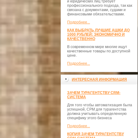
и юридических лиц требует
профессионального подхода, так как
связана с документами, судами и
финансовыми обязательствами.
Подробнее...
КАК ВЫБРАТЬ ЛУЧШИЕ АШКИ ДО
1000 РУБЛЕЙ: ЭКОНОМИЧНО И
КАЧЕСТВЕННО
В современном мире многие ищут
качественные товары по доступной
цене.
Подробнее...
ИНТЕРЕСНАЯ ИНФОРМАЦИЯ
ЗАЧЕМ ТУРАГЕНТСТВУ CRM-
СИСТЕМА
Для того чтобы автоматизация была
успешной, СРМ для турагентства
должна учитывать определенную
специфику этого бизнеса
Подробнее...
КОПИЯ ЗАЧЕМ ТУРАГЕНТСТВУ