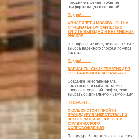
праздника и делает событие
комфортным для всех гостей
Подробнее...
АВИАБИЛЕТЫ МОСКВА - ОШ НА
ОФИЦИАЛЬНОМ САЙТЕ: КАК
КУПИТЬ ВЫГОДНО И БЕЗ ЛИШНИХ
РИСКОВ
Планирование поездки начинается с
выбора надежного способа покупки
билетов.
Подробнее...
ВАРИАНТЫ УЗКИХ ТЕМАТИК ДЛЯ
TELEGRAM-КАНАЛА О РЫБАЛК
Создание Telegram-канала,
посвящённого рыбалке, может
приносить хороший трафик, если
выбрать оригинальную и узкую нишу.
Подробнее...
СКОЛЬКО СТОИТ ПРОЙТИ
ПРОЦЕДУРУ БАНКРОТСТВА: ИЗ
ЧЕГО СКЛАДЫВАЕТСЯ ЦЕНА
ЮРИДИЧЕСКОГО
СОПРОВОЖДЕНИЯ
Процедура банкротства физических