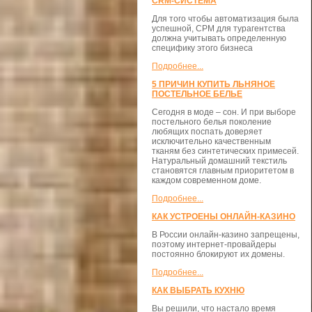
CRM-СИСТЕМА
Для того чтобы автоматизация была
успешной, СРМ для турагентства
должна учитывать определенную
специфику этого бизнеса
Подробнее...
5 ПРИЧИН КУПИТЬ ЛЬНЯНОЕ
ПОСТЕЛЬНОЕ БЕЛЬЕ
Сегодня в моде – сон. И при выборе
постельного белья поколение
любящих поспать доверяет
исключительно качественным
тканям без синтетических примесей.
Натуральный домашний текстиль
становятся главным приоритетом в
каждом современном доме.
Подробнее...
КАК УСТРОЕНЫ ОНЛАЙН-КАЗИНО
В России онлайн-казино запрещены,
поэтому интернет-провайдеры
постоянно блокируют их домены.
Подробнее...
КАК ВЫБРАТЬ КУХНЮ
Вы решили, что настало время