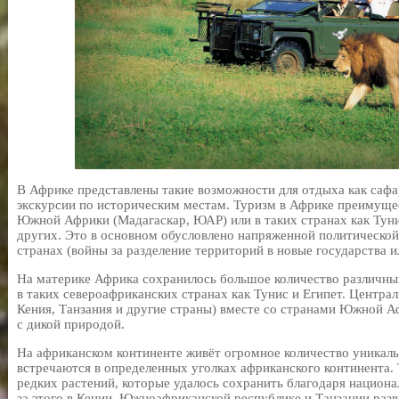
В Африке представлены такие возможности для отдыха как сафар
экскурсии по историческим местам. Туризм в Африке преимущес
Южной Африки (Мадагаскар, ЮАР) или в таких странах как Туни
других. Это в основном обусловлено напряженной политической
странах (войны за разделение территорий в новые государства и
На материке Африка сохранилось большое количество различны
в таких североафриканских странах как Тунис и Египет. Центра
Кения, Танзания и другие страны) вместе со странами Южной 
с дикой природой.
На африканском континенте живёт огромное количество уникал
встречаются в определенных уголках африканского континента.
редких растений, которые удалось сохранить благодаря национа
за этого в Кении, Южноафриканской республике и Танзании раз