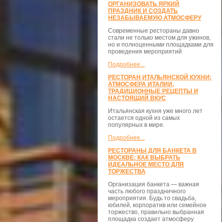
ОРГАНИЗОВАТЬ ЯРКИЙ
ПРАЗДНИК И СОЗДАТЬ
НЕЗАБЫВАЕМУЮ АТМОСФЕРУ
Современные рестораны давно
стали не только местом для ужинов,
но и полноценными площадками для
проведения мероприятий
Подробнее...
РЕСТОРАН ИТАЛЬЯНСКОЙ КУХНИ:
АТМОСФЕРА ИТАЛИИ,
ТРАДИЦИОННЫЕ РЕЦЕПТЫ И
НАСТОЯЩИЙ ВКУС
Итальянская кухня уже много лет
остается одной из самых
популярных в мире.
Подробнее...
РЕСТОРАНЫ ДЛЯ БАНКЕТА В
МОСКВЕ: КАК ВЫБРАТЬ
ИДЕАЛЬНОЕ МЕСТО ДЛЯ
ТОРЖЕСТВА
Организация банкета — важная
часть любого праздничного
мероприятия. Будь то свадьба,
юбилей, корпоратив или семейное
торжество, правильно выбранная
площадка создает атмосферу