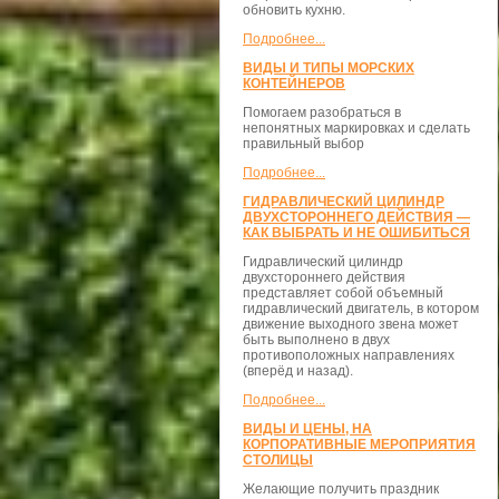
обновить кухню.
Подробнее...
ВИДЫ И ТИПЫ МОРСКИХ
КОНТЕЙНЕРОВ
Помогаем разобраться в
непонятных маркировках и сделать
правильный выбор
Подробнее...
ГИДРАВЛИЧЕСКИЙ ЦИЛИНДР
ДВУХСТОРОННЕГО ДЕЙСТВИЯ —
КАК ВЫБРАТЬ И НЕ ОШИБИТЬСЯ
Гидравлический цилиндр
двухстороннего действия
представляет собой объемный
гидравлический двигатель, в котором
движение выходного звена может
быть выполнено в двух
противоположных направлениях
(вперёд и назад).
Подробнее...
ВИДЫ И ЦЕНЫ, НА
КОРПОРАТИВНЫЕ МЕРОПРИЯТИЯ
СТОЛИЦЫ
Желающие получить праздник