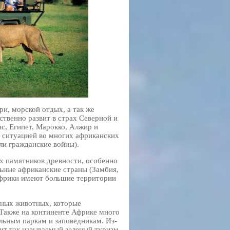
и, морской отдых, а так же
твенно развит в страх Северной и
с, Египет, Марокко, Алжир и
 ситуацией во многих африканских
ли гражданские войны).
х памятников древности, особенно
льные африканские страны (Замбия,
Африки имеют большие территории
ьных животных, которые
 Также на континенте Африке много
льным паркам и заповедникам. Из-
вит так называемый зеленый туризм