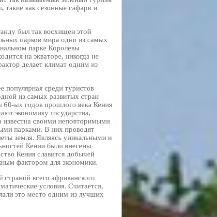
ы, такие как сезонные сафари и
ганду был так восхищен этой
льных парков мира одно из самых
ональном парке Королевы
одится на экваторе, никогда не
актор делает климат одним из
лее популярная среди туристов
одной из самых развитых стран
ы 60-ых годов прошлого века Кения
ают экономику государства,
ка известна своими неповторимыми
ыми парками. В них проводят
неты земля. Являясь уникальными и
ьностей Кении были внесены
ство Кения славится добычей
ажным фактором для экономики.
й страной всего африканского
матические условия. Считается,
лали это место одним из лучших