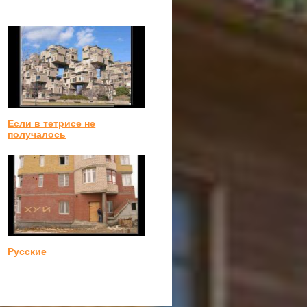
Если в тетрисе не
получалось
Русские