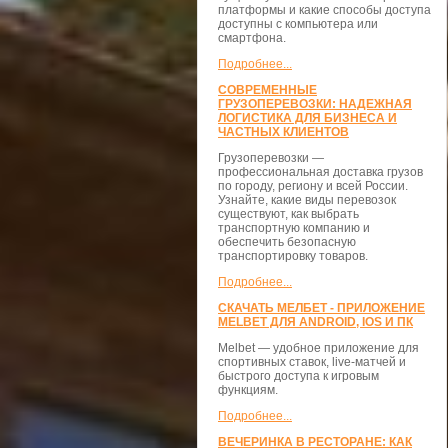
платформы и какие способы доступа
доступны с компьютера или
смартфона.
Подробнее...
СОВРЕМЕННЫЕ
ГРУЗОПЕРЕВОЗКИ: НАДЕЖНАЯ
ЛОГИСТИКА ДЛЯ БИЗНЕСА И
ЧАСТНЫХ КЛИЕНТОВ
Грузоперевозки —
профессиональная доставка грузов
по городу, региону и всей России.
Узнайте, какие виды перевозок
существуют, как выбрать
транспортную компанию и
обеспечить безопасную
транспортировку товаров.
Подробнее...
СКАЧАТЬ МЕЛБЕТ - ПРИЛОЖЕНИЕ
MELBET ДЛЯ ANDROID, IOS И ПК
Melbet — удобное приложение для
спортивных ставок, live-матчей и
быстрого доступа к игровым
функциям.
Подробнее...
ВЕЧЕРИНКА В РЕСТОРАНЕ: КАК