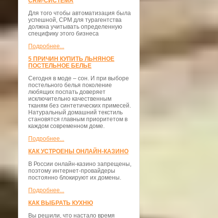
CRM-СИСТЕМА
Для того чтобы автоматизация была
успешной, СРМ для турагентства
должна учитывать определенную
специфику этого бизнеса
Подробнее...
5 ПРИЧИН КУПИТЬ ЛЬНЯНОЕ
ПОСТЕЛЬНОЕ БЕЛЬЕ
Сегодня в моде – сон. И при выборе
постельного белья поколение
любящих поспать доверяет
исключительно качественным
тканям без синтетических примесей.
Натуральный домашний текстиль
становятся главным приоритетом в
каждом современном доме.
Подробнее...
КАК УСТРОЕНЫ ОНЛАЙН-КАЗИНО
В России онлайн-казино запрещены,
поэтому интернет-провайдеры
постоянно блокируют их домены.
Подробнее...
КАК ВЫБРАТЬ КУХНЮ
Вы решили, что настало время