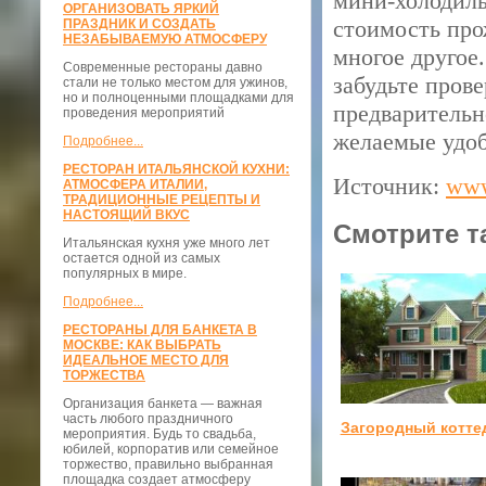
мини-холодиль
ОРГАНИЗОВАТЬ ЯРКИЙ
стоимость про
ПРАЗДНИК И СОЗДАТЬ
НЕЗАБЫВАЕМУЮ АТМОСФЕРУ
многое другое
Современные рестораны давно
забудьте пров
стали не только местом для ужинов,
но и полноценными площадками для
предварительн
проведения мероприятий
желаемые удоб
Подробнее...
РЕСТОРАН ИТАЛЬЯНСКОЙ КУХНИ:
Источник:
www
АТМОСФЕРА ИТАЛИИ,
ТРАДИЦИОННЫЕ РЕЦЕПТЫ И
НАСТОЯЩИЙ ВКУС
Смотрите т
Итальянская кухня уже много лет
остается одной из самых
популярных в мире.
Подробнее...
РЕСТОРАНЫ ДЛЯ БАНКЕТА В
МОСКВЕ: КАК ВЫБРАТЬ
ИДЕАЛЬНОЕ МЕСТО ДЛЯ
ТОРЖЕСТВА
Организация банкета — важная
часть любого праздничного
Загородный котте
мероприятия. Будь то свадьба,
юбилей, корпоратив или семейное
торжество, правильно выбранная
площадка создает атмосферу