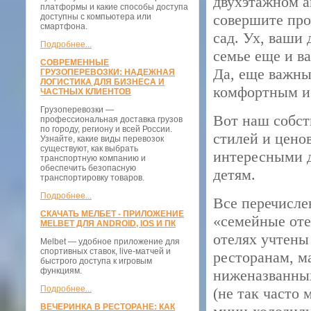
двухэтажном а
платформы и какие способы доступа
совершите про
доступны с компьютера или
смартфона.
сад. Ух, ваши
Подробнее...
семье еще и в
СОВРЕМЕННЫЕ
Да, еще важны
ГРУЗОПЕРЕВОЗКИ: НАДЕЖНАЯ
ЛОГИСТИКА ДЛЯ БИЗНЕСА И
комфортным и
ЧАСТНЫХ КЛИЕНТОВ
Грузоперевозки —
Вот наш собст
профессиональная доставка грузов
по городу, региону и всей России.
стилей и цено
Узнайте, какие виды перевозок
существуют, как выбрать
интересными д
транспортную компанию и
обеспечить безопасную
детям.
транспортировку товаров.
Подробнее...
Все перечисле
СКАЧАТЬ МЕЛБЕТ - ПРИЛОЖЕНИЕ
«семейные оте
MELBET ДЛЯ ANDROID, IOS И ПК
отелях учтены
Melbet — удобное приложение для
спортивных ставок, live-матчей и
ресторанам, м
быстрого доступа к игровым
функциям.
ниженазванных
Подробнее...
(не так часто
ВЕЧЕРИНКА В РЕСТОРАНЕ: КАК