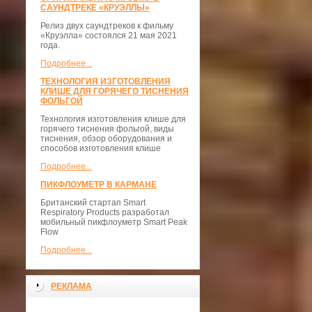
САУНДТРЕКЕ «КРУЭЛЛЫ»
Релиз двух саундтреков к фильму
«Круэлла» состоялся 21 мая 2021
года.
Подробнее...
ТЕХНОЛОГИЯ ИЗГОТОВЛЕНИЯ
КЛИШЕ ДЛЯ ГОРЯЧЕГО ТИСНЕНИЯ
ФОЛЬГОЙ
Технология изготовления клише для
горячего тиснения фольгой, виды
тиснения, обзор оборудования и
способов изготовления клише
Подробнее...
ПИКФЛОУМЕТР В КАРМАНЕ
Британский стартап Smart
Respiratory Products разработал
мобильный пикфлоуметр Smart Peak
Flow
Подробнее...
РЕКЛАМА