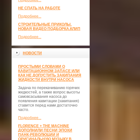
Подробнее...
НЕ СПАТЬ НА РАБОТЕ
Подробнее...
СТРОИТЕЛЬНЫЕ ПРИКОЛЫ.
НОВАЯ ВИДЕО ПОДБОРКА.КЛИП
Подробнее...
НОВОСТИ
ПРОСТЫМИ СЛОВАМИ О
КАВИТАЦИОННОМ ЗАПАСЕ ИЛИ
КАК НЕ ДОПУСТИТЬ ЗАКИПАНИЯ
ЖИДКОСТИ ВНУТРИ НАСОСА
Задача по перекачиванию горячих
жидкостей, а также вопрос высоты
самовсасывания насоса до
появления кавитации (закипания)
ставится перед нами достаточно
часто.
Подробнее...
FLORENCE + THE MACHINE
ДОПОЛНИЛИ ПЕСНИ ЭПОХИ
ПАНК-РЕВОЛЮЦИИ И
ОРИГИНАЛЬНУЮ МУЗЫКУ В