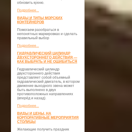
обновить кухню.
Подробнее...
ВИДЫ И ТИПЫ МОРСКИХ
КОНТЕЙНЕРОВ
Помогаем разобраться в
непонятных маркировках и сделать
правильный выбор
Подробнее...
ГИДРАВЛИЧЕСКИЙ ЦИЛИНДР
ДВУХСТОРОННЕГО ДЕЙСТВИЯ —
КАК ВЫБРАТЬ И НЕ ОШИБИТЬСЯ
Гидравлический цилиндр
двухстороннего действия
представляет собой объемный
гидравлический двигатель, в котором
движение выходного звена может
быть выполнено в двух
противоположных направлениях
(вперёд и назад).
Подробнее...
ВИДЫ И ЦЕНЫ, НА
КОРПОРАТИВНЫЕ МЕРОПРИЯТИЯ
СТОЛИЦЫ
Желающие получить праздник