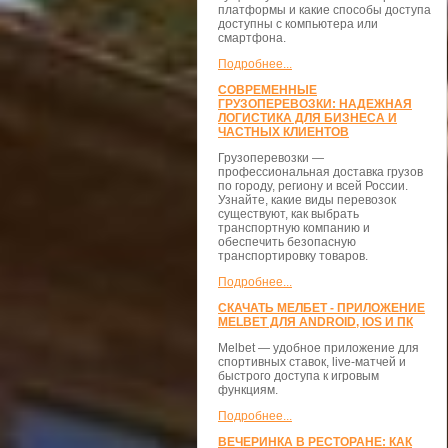
платформы и какие способы доступа
доступны с компьютера или
смартфона.
Подробнее...
СОВРЕМЕННЫЕ
ГРУЗОПЕРЕВОЗКИ: НАДЕЖНАЯ
ЛОГИСТИКА ДЛЯ БИЗНЕСА И
ЧАСТНЫХ КЛИЕНТОВ
Грузоперевозки —
профессиональная доставка грузов
по городу, региону и всей России.
Узнайте, какие виды перевозок
существуют, как выбрать
транспортную компанию и
обеспечить безопасную
транспортировку товаров.
Подробнее...
СКАЧАТЬ МЕЛБЕТ - ПРИЛОЖЕНИЕ
MELBET ДЛЯ ANDROID, IOS И ПК
Melbet — удобное приложение для
спортивных ставок, live-матчей и
быстрого доступа к игровым
функциям.
Подробнее...
ВЕЧЕРИНКА В РЕСТОРАНЕ: КАК