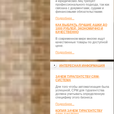
и юридических лиц требует
профессионального подхода, так как
связана с документами, судами и
финансовыми обязательствами.
Подробнее...
КАК ВЫБРАТЬ ЛУЧШИЕ АШКИ ДО
1000 РУБЛЕЙ: ЭКОНОМИЧНО И
КАЧЕСТВЕННО
В современном мире многие ищут
качественные товары по доступной
цене.
Подробнее...
ИНТЕРЕСНАЯ ИНФОРМАЦИЯ
ЗАЧЕМ ТУРАГЕНТСТВУ CRM-
СИСТЕМА
Для того чтобы автоматизация была
успешной, СРМ для турагентства
должна учитывать определенную
специфику этого бизнеса
Подробнее...
КОПИЯ ЗАЧЕМ ТУРАГЕНТСТВУ