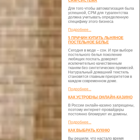
CRM-СИСТЕМА
Для того чтобы автоматизация была
успешной, СРМ для турагентства
должна учитывать определенную
специфику этого бизнеса
Подробнее...
5 ПРИЧИН КУПИТЬ ЛЬНЯНОЕ
ПОСТЕЛЬНОЕ БЕЛЬЕ
Сегодня в моде – сон. И при выборе
постельного белья поколение
любящих поспать доверяет
исключительно качественным
тканям без синтетических примесей.
Натуральный домашний текстиль
становятся главным приоритетом в
каждом современном доме.
Подробнее...
КАК УСТРОЕНЫ ОНЛАЙН-КАЗИНО
В России онлайн-казино запрещены,
поэтому интернет-провайдеры
постоянно блокируют их домены.
Подробнее...
КАК ВЫБРАТЬ КУХНЮ
Вы решили, что настало время