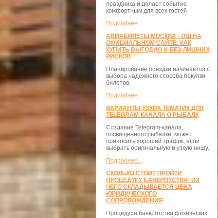
праздника и делает событие
комфортным для всех гостей
Подробнее...
АВИАБИЛЕТЫ МОСКВА - ОШ НА
ОФИЦИАЛЬНОМ САЙТЕ: КАК
КУПИТЬ ВЫГОДНО И БЕЗ ЛИШНИХ
РИСКОВ
Планирование поездки начинается с
выбора надежного способа покупки
билетов.
Подробнее...
ВАРИАНТЫ УЗКИХ ТЕМАТИК ДЛЯ
TELEGRAM-КАНАЛА О РЫБАЛК
Создание Telegram-канала,
посвящённого рыбалке, может
приносить хороший трафик, если
выбрать оригинальную и узкую нишу.
Подробнее...
СКОЛЬКО СТОИТ ПРОЙТИ
ПРОЦЕДУРУ БАНКРОТСТВА: ИЗ
ЧЕГО СКЛАДЫВАЕТСЯ ЦЕНА
ЮРИДИЧЕСКОГО
СОПРОВОЖДЕНИЯ
Процедура банкротства физических