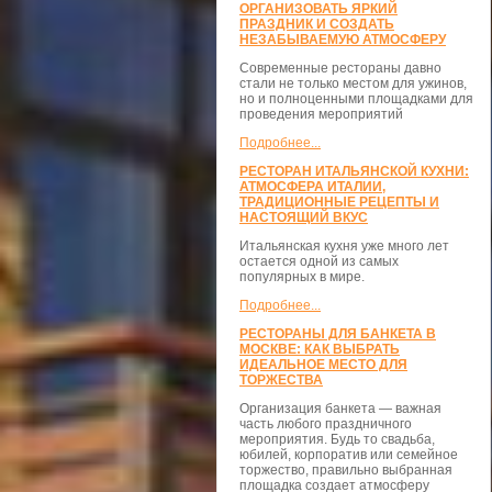
ОРГАНИЗОВАТЬ ЯРКИЙ
ПРАЗДНИК И СОЗДАТЬ
НЕЗАБЫВАЕМУЮ АТМОСФЕРУ
Современные рестораны давно
стали не только местом для ужинов,
но и полноценными площадками для
проведения мероприятий
Подробнее...
РЕСТОРАН ИТАЛЬЯНСКОЙ КУХНИ:
АТМОСФЕРА ИТАЛИИ,
ТРАДИЦИОННЫЕ РЕЦЕПТЫ И
НАСТОЯЩИЙ ВКУС
Итальянская кухня уже много лет
остается одной из самых
популярных в мире.
Подробнее...
РЕСТОРАНЫ ДЛЯ БАНКЕТА В
МОСКВЕ: КАК ВЫБРАТЬ
ИДЕАЛЬНОЕ МЕСТО ДЛЯ
ТОРЖЕСТВА
Организация банкета — важная
часть любого праздничного
мероприятия. Будь то свадьба,
юбилей, корпоратив или семейное
торжество, правильно выбранная
площадка создает атмосферу