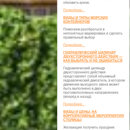
обновить кухню.
Подробнее...
ВИДЫ И ТИПЫ МОРСКИХ
КОНТЕЙНЕРОВ
Помогаем разобраться в
непонятных маркировках и сделать
правильный выбор
Подробнее...
ГИДРАВЛИЧЕСКИЙ ЦИЛИНДР
ДВУХСТОРОННЕГО ДЕЙСТВИЯ —
КАК ВЫБРАТЬ И НЕ ОШИБИТЬСЯ
Гидравлический цилиндр
двухстороннего действия
представляет собой объемный
гидравлический двигатель, в котором
движение выходного звена может
быть выполнено в двух
противоположных направлениях
(вперёд и назад).
Подробнее...
ВИДЫ И ЦЕНЫ, НА
КОРПОРАТИВНЫЕ МЕРОПРИЯТИЯ
СТОЛИЦЫ
Желающие получить праздник