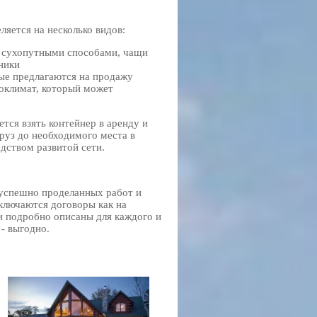
еляется на несколько видов:
 сухопутными способами, чащи
ники
ые предлагаются на продажу
роклимат, который может
тся взять контейнер в аренду и
груз до необходимого места в
едством развитой сети.
 успешно проделанных работ и
ключаются договоры как на
ки подробно описаны для каждого и
- выгодно.