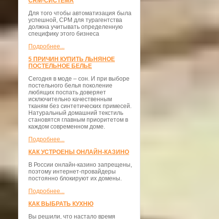
CRM-СИСТЕМА
Для того чтобы автоматизация была
успешной, СРМ для турагентства
должна учитывать определенную
специфику этого бизнеса
Подробнее...
5 ПРИЧИН КУПИТЬ ЛЬНЯНОЕ
ПОСТЕЛЬНОЕ БЕЛЬЕ
Сегодня в моде – сон. И при выборе
постельного белья поколение
любящих поспать доверяет
исключительно качественным
тканям без синтетических примесей.
Натуральный домашний текстиль
становятся главным приоритетом в
каждом современном доме.
Подробнее...
КАК УСТРОЕНЫ ОНЛАЙН-КАЗИНО
В России онлайн-казино запрещены,
поэтому интернет-провайдеры
постоянно блокируют их домены.
Подробнее...
КАК ВЫБРАТЬ КУХНЮ
Вы решили, что настало время