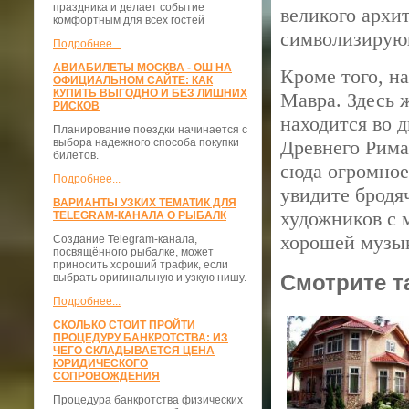
праздника и делает событие
великого архи
комфортным для всех гостей
символизирующ
Подробнее...
АВИАБИЛЕТЫ МОСКВА - ОШ НА
Кроме того, н
ОФИЦИАЛЬНОМ САЙТЕ: КАК
КУПИТЬ ВЫГОДНО И БЕЗ ЛИШНИХ
Мавра. Здесь 
РИСКОВ
находится во 
Планирование поездки начинается с
выбора надежного способа покупки
Древнего Рима
билетов.
сюда огромное 
Подробнее...
увидите бродя
ВАРИАНТЫ УЗКИХ ТЕМАТИК ДЛЯ
художников с 
TELEGRAM-КАНАЛА О РЫБАЛК
хорошей музык
Создание Telegram-канала,
посвящённого рыбалке, может
приносить хороший трафик, если
Смотрите т
выбрать оригинальную и узкую нишу.
Подробнее...
СКОЛЬКО СТОИТ ПРОЙТИ
ПРОЦЕДУРУ БАНКРОТСТВА: ИЗ
ЧЕГО СКЛАДЫВАЕТСЯ ЦЕНА
ЮРИДИЧЕСКОГО
СОПРОВОЖДЕНИЯ
Процедура банкротства физических