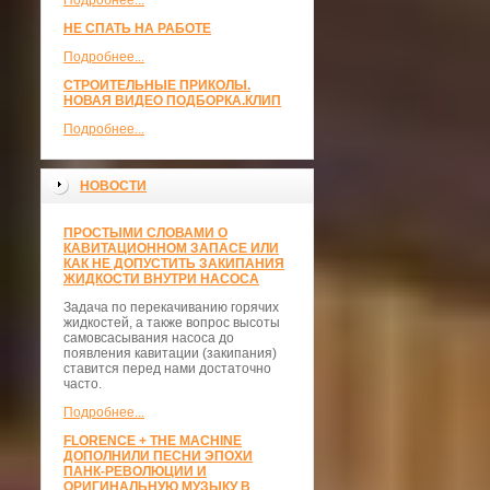
Подробнее...
НЕ СПАТЬ НА РАБОТЕ
Подробнее...
СТРОИТЕЛЬНЫЕ ПРИКОЛЫ.
НОВАЯ ВИДЕО ПОДБОРКА.КЛИП
Подробнее...
НОВОСТИ
ПРОСТЫМИ СЛОВАМИ О
КАВИТАЦИОННОМ ЗАПАСЕ ИЛИ
КАК НЕ ДОПУСТИТЬ ЗАКИПАНИЯ
ЖИДКОСТИ ВНУТРИ НАСОСА
Задача по перекачиванию горячих
жидкостей, а также вопрос высоты
самовсасывания насоса до
появления кавитации (закипания)
ставится перед нами достаточно
часто.
Подробнее...
FLORENCE + THE MACHINE
ДОПОЛНИЛИ ПЕСНИ ЭПОХИ
ПАНК-РЕВОЛЮЦИИ И
ОРИГИНАЛЬНУЮ МУЗЫКУ В