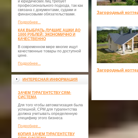
и юридических лиц требует
профессионального подхода, так как
связана с документами, судами и
Загородный котте
финансовыми обязательствами.
Подробнее...
КАК ВЫБРАТЬ ЛУЧШИЕ АШКИ ДО
1000 РУБЛЕЙ: ЭКОНОМИЧНО И
КАЧЕСТВЕННО
В современном мире многие ищут
качественные товары по доступной
цене.
Подробнее...
Загородный котте
ИНТЕРЕСНАЯ ИНФОРМАЦИЯ
ЗАЧЕМ ТУРАГЕНТСТВУ CRM-
СИСТЕМА
Для того чтобы автоматизация была
успешной, СРМ для турагентства
должна учитывать определенную
специфику этого бизнеса
Подробнее...
КОПИЯ ЗАЧЕМ ТУРАГЕНТСТВУ