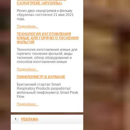
САУНДТРЕКЕ «КРУЭЛЛЫ»
Релиз двух саундтреков к фильму
«Круэлла» состоялся 21 мая 2021
года.
Подробнее...
ТЕХНОЛОГИЯ ИЗГОТОВЛЕНИЯ
КЛИШЕ ДЛЯ ГОРЯЧЕГО ТИСНЕНИЯ
ФОЛЬГОЙ
Технология изготовления клише для
горячего тиснения фольгой, виды
тиснения, обзор оборудования и
способов изготовления клише
Подробнее...
ПИКФЛОУМЕТР В КАРМАНЕ
Британский стартап Smart
Respiratory Products разработал
мобильный пикфлоуметр Smart Peak
Flow
Подробнее...
РЕКЛАМА