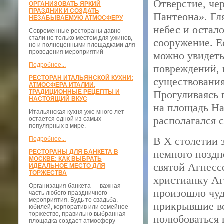
Отверстие, чер
ОРГАНИЗОВАТЬ ЯРКИЙ
ПРАЗДНИК И СОЗДАТЬ
Пантеона». Гля
НЕЗАБЫВАЕМУЮ АТМОСФЕРУ
небес и остал
Современные рестораны давно
стали не только местом для ужинов,
сооружение. Е
но и полноценными площадками для
проведения мероприятий
можно увидеть
Подробнее...
повреждений, 
РЕСТОРАН ИТАЛЬЯНСКОЙ КУХНИ:
существования
АТМОСФЕРА ИТАЛИИ,
ТРАДИЦИОННЫЕ РЕЦЕПТЫ И
Прогуливаясь 
НАСТОЯЩИЙ ВКУС
на площадь На
Итальянская кухня уже много лет
располагался 
остается одной из самых
популярных в мире.
В X столетии 
Подробнее...
немного поздн
РЕСТОРАНЫ ДЛЯ БАНКЕТА В
МОСКВЕ: КАК ВЫБРАТЬ
святой Агнесс
ИДЕАЛЬНОЕ МЕСТО ДЛЯ
ТОРЖЕСТВА
христианку Аг
Организация банкета — важная
произошло чуд
часть любого праздничного
мероприятия. Будь то свадьба,
прикрывшие вс
юбилей, корпоратив или семейное
торжество, правильно выбранная
полюбоваться 
площадка создает атмосферу