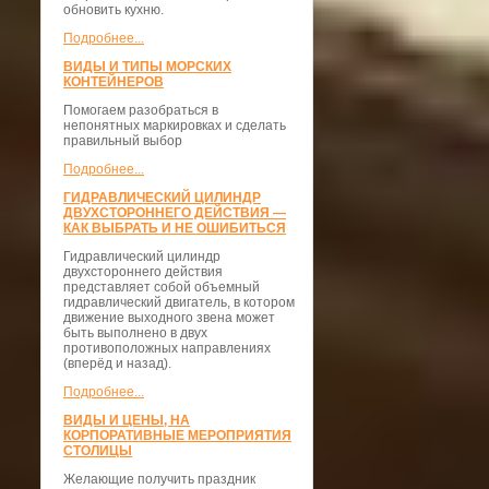
обновить кухню.
Подробнее...
ВИДЫ И ТИПЫ МОРСКИХ
КОНТЕЙНЕРОВ
Помогаем разобраться в
непонятных маркировках и сделать
правильный выбор
Подробнее...
ГИДРАВЛИЧЕСКИЙ ЦИЛИНДР
ДВУХСТОРОННЕГО ДЕЙСТВИЯ —
КАК ВЫБРАТЬ И НЕ ОШИБИТЬСЯ
Гидравлический цилиндр
двухстороннего действия
представляет собой объемный
гидравлический двигатель, в котором
движение выходного звена может
быть выполнено в двух
противоположных направлениях
(вперёд и назад).
Подробнее...
ВИДЫ И ЦЕНЫ, НА
КОРПОРАТИВНЫЕ МЕРОПРИЯТИЯ
СТОЛИЦЫ
Желающие получить праздник