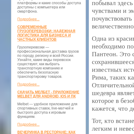
побывал здесь
платформы и какие способы доступа
доступны с компьютера или
чувствами и э
смартфона.
почувствовать
Подробнее...
величественно
СОВРЕМЕННЫЕ
ГРУЗОПЕРЕВОЗКИ: НАДЕЖНАЯ
ЛОГИСТИКА ДЛЯ БИЗНЕСА И
Одна из краси
ЧАСТНЫХ КЛИЕНТОВ
необходимо пос
Грузоперевозки —
профессиональная доставка грузов
Пантеон. Это 
по городу, региону и всей России.
Узнайте, какие виды перевозок
сохранившееся
существуют, как выбрать
известных ист
транспортную компанию и
обеспечить безопасную
Рима, таких к
транспортировку товаров.
Отличительной
Подробнее...
шедевра являе
СКАЧАТЬ МЕЛБЕТ - ПРИЛОЖЕНИЕ
MELBET ДЛЯ ANDROID, IOS И ПК
которое в без
Melbet — удобное приложение для
кажется, что д
спортивных ставок, live-матчей и
быстрого доступа к игровым
функциям.
Тот, кто встан
Подробнее...
легким и неве
ВЕЧЕРИНКА В РЕСТОРАНЕ: КАК