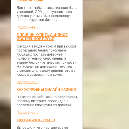
CRM-СИСТЕМА
Для того чтобы автоматизация была
успешной, СРМ для турагентства
должна учитывать определенную
специфику этого бизнеса
Подробнее...
5 ПРИЧИН КУПИТЬ ЛЬНЯНОЕ
ПОСТЕЛЬНОЕ БЕЛЬЕ
Сегодня в моде – сон. И при выборе
постельного белья поколение
любящих поспать доверяет
исключительно качественным
тканям без синтетических примесей.
Натуральный домашний текстиль
становятся главным приоритетом в
каждом современном доме.
Подробнее...
КАК УСТРОЕНЫ ОНЛАЙН-КАЗИНО
В России онлайн-казино запрещены,
поэтому интернет-провайдеры
постоянно блокируют их домены.
Подробнее...
КАК ВЫБРАТЬ КУХНЮ
Вы решили, что настало время