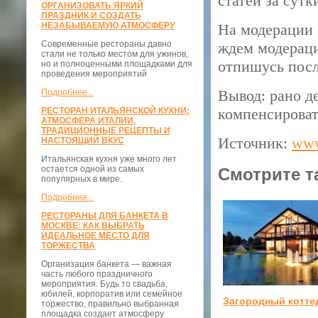
статей за сутк
ОРГАНИЗОВАТЬ ЯРКИЙ
ПРАЗДНИК И СОЗДАТЬ
НЕЗАБЫВАЕМУЮ АТМОСФЕРУ
На модерации с
Современные рестораны давно
ждем модераци
стали не только местом для ужинов,
отпишусь после
но и полноценными площадками для
проведения мероприятий
Вывод: рано д
Подробнее...
компенсироват
РЕСТОРАН ИТАЛЬЯНСКОЙ КУХНИ:
АТМОСФЕРА ИТАЛИИ,
ТРАДИЦИОННЫЕ РЕЦЕПТЫ И
Источник:
www
НАСТОЯЩИЙ ВКУС
Итальянская кухня уже много лет
остается одной из самых
Смотрите т
популярных в мире.
Подробнее...
РЕСТОРАНЫ ДЛЯ БАНКЕТА В
МОСКВЕ: КАК ВЫБРАТЬ
ИДЕАЛЬНОЕ МЕСТО ДЛЯ
ТОРЖЕСТВА
Организация банкета — важная
часть любого праздничного
мероприятия. Будь то свадьба,
юбилей, корпоратив или семейное
Загородный котте
торжество, правильно выбранная
площадка создает атмосферу