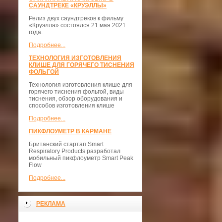
САУНДТРЕКЕ «КРУЭЛЛЫ»
Релиз двух саундтреков к фильму
«Круэлла» состоялся 21 мая 2021
года.
Подробнее...
ТЕХНОЛОГИЯ ИЗГОТОВЛЕНИЯ
КЛИШЕ ДЛЯ ГОРЯЧЕГО ТИСНЕНИЯ
ФОЛЬГОЙ
Технология изготовления клише для
горячего тиснения фольгой, виды
тиснения, обзор оборудования и
способов изготовления клише
Подробнее...
ПИКФЛОУМЕТР В КАРМАНЕ
Британский стартап Smart
Respiratory Products разработал
мобильный пикфлоуметр Smart Peak
Flow
Подробнее...
РЕКЛАМА