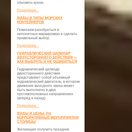
обновить кухню.
Подробнее...
ВИДЫ И ТИПЫ МОРСКИХ
КОНТЕЙНЕРОВ
Помогаем разобраться в
непонятных маркировках и сделать
правильный выбор
Подробнее...
ГИДРАВЛИЧЕСКИЙ ЦИЛИНДР
ДВУХСТОРОННЕГО ДЕЙСТВИЯ —
КАК ВЫБРАТЬ И НЕ ОШИБИТЬСЯ
Гидравлический цилиндр
двухстороннего действия
представляет собой объемный
гидравлический двигатель, в котором
движение выходного звена может
быть выполнено в двух
противоположных направлениях
(вперёд и назад).
Подробнее...
ВИДЫ И ЦЕНЫ, НА
КОРПОРАТИВНЫЕ МЕРОПРИЯТИЯ
СТОЛИЦЫ
Желающие получить праздник