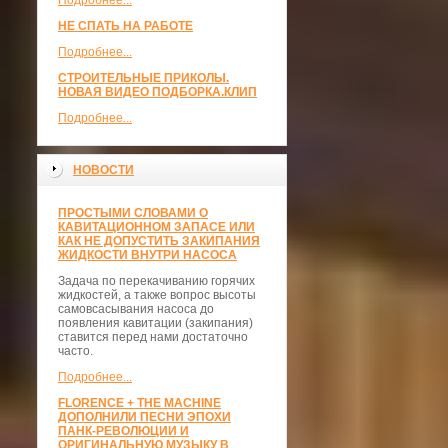
Подробнее...
НЕ СПАТЬ НА РАБОТЕ
Подробнее...
СТРОИТЕЛЬНЫЕ ПРИКОЛЫ.
НОВАЯ ВИДЕО ПОДБОРКА.КЛИП
Подробнее...
НОВОСТИ
ПРОСТЫМИ СЛОВАМИ О
КАВИТАЦИОННОМ ЗАПАСЕ ИЛИ
КАК НЕ ДОПУСТИТЬ ЗАКИПАНИЯ
ЖИДКОСТИ ВНУТРИ НАСОСА
Задача по перекачиванию горячих
жидкостей, а также вопрос высоты
самовсасывания насоса до
появления кавитации (закипания)
ставится перед нами достаточно
часто.
Подробнее...
FLORENCE + THE MACHINE
ДОПОЛНИЛИ ПЕСНИ ЭПОХИ
ПАНК-РЕВОЛЮЦИИ И
ОРИГИНАЛЬНУЮ МУЗЫКУ В