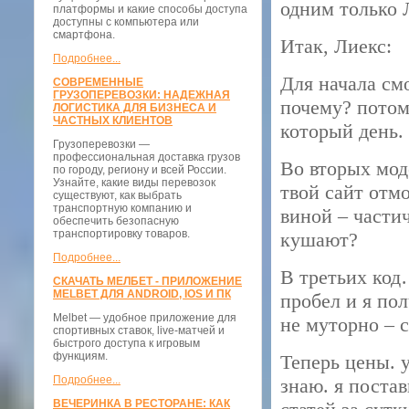
одним только 
платформы и какие способы доступа
доступны с компьютера или
смартфона.
Итак, Лиекс:
Подробнее...
Для начала см
СОВРЕМЕННЫЕ
ГРУЗОПЕРЕВОЗКИ: НАДЕЖНАЯ
почему? потому
ЛОГИСТИКА ДЛЯ БИЗНЕСА И
ЧАСТНЫХ КЛИЕНТОВ
который день. 
Грузоперевозки —
профессиональная доставка грузов
Во вторых мод
по городу, региону и всей России.
Узнайте, какие виды перевозок
твой сайт отм
существуют, как выбрать
транспортную компанию и
виной – части
обеспечить безопасную
транспортировку товаров.
кушают?
Подробнее...
В третьих код
СКАЧАТЬ МЕЛБЕТ - ПРИЛОЖЕНИЕ
MELBET ДЛЯ ANDROID, IOS И ПК
пробел и я пол
Melbet — удобное приложение для
не муторно – с
спортивных ставок, live-матчей и
быстрого доступа к игровым
функциям.
Теперь цены. 
Подробнее...
знаю. я постав
ВЕЧЕРИНКА В РЕСТОРАНЕ: КАК