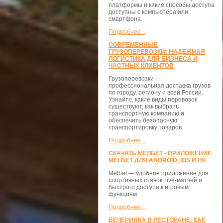
платформы и какие способы доступа
доступны с компьютера или
смартфона.
Подробнее...
СОВРЕМЕННЫЕ
ГРУЗОПЕРЕВОЗКИ: НАДЕЖНАЯ
ЛОГИСТИКА ДЛЯ БИЗНЕСА И
ЧАСТНЫХ КЛИЕНТОВ
Грузоперевозки —
профессиональная доставка грузов
по городу, региону и всей России.
Узнайте, какие виды перевозок
существуют, как выбрать
транспортную компанию и
обеспечить безопасную
транспортировку товаров.
Подробнее...
СКАЧАТЬ МЕЛБЕТ - ПРИЛОЖЕНИЕ
MELBET ДЛЯ ANDROID, IOS И ПК
Melbet — удобное приложение для
спортивных ставок, live-матчей и
быстрого доступа к игровым
функциям.
Подробнее...
ВЕЧЕРИНКА В РЕСТОРАНЕ: КАК