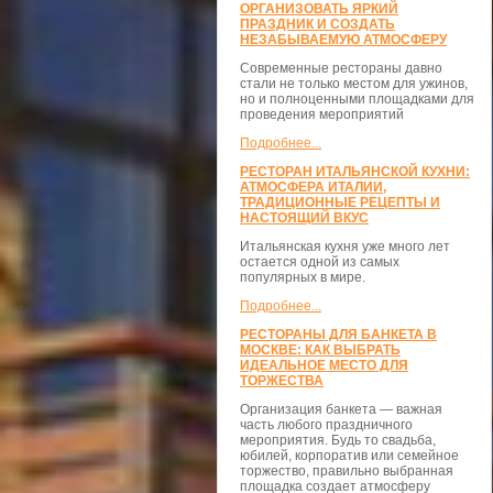
ОРГАНИЗОВАТЬ ЯРКИЙ
ПРАЗДНИК И СОЗДАТЬ
НЕЗАБЫВАЕМУЮ АТМОСФЕРУ
Современные рестораны давно
стали не только местом для ужинов,
но и полноценными площадками для
проведения мероприятий
Подробнее...
РЕСТОРАН ИТАЛЬЯНСКОЙ КУХНИ:
АТМОСФЕРА ИТАЛИИ,
ТРАДИЦИОННЫЕ РЕЦЕПТЫ И
НАСТОЯЩИЙ ВКУС
Итальянская кухня уже много лет
остается одной из самых
популярных в мире.
Подробнее...
РЕСТОРАНЫ ДЛЯ БАНКЕТА В
МОСКВЕ: КАК ВЫБРАТЬ
ИДЕАЛЬНОЕ МЕСТО ДЛЯ
ТОРЖЕСТВА
Организация банкета — важная
часть любого праздничного
мероприятия. Будь то свадьба,
юбилей, корпоратив или семейное
торжество, правильно выбранная
площадка создает атмосферу