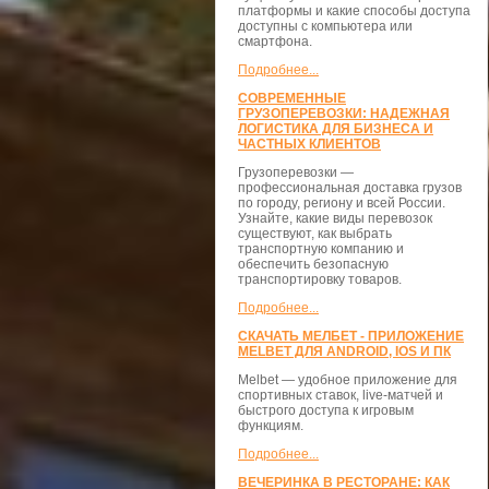
платформы и какие способы доступа
доступны с компьютера или
смартфона.
Подробнее...
СОВРЕМЕННЫЕ
ГРУЗОПЕРЕВОЗКИ: НАДЕЖНАЯ
ЛОГИСТИКА ДЛЯ БИЗНЕСА И
ЧАСТНЫХ КЛИЕНТОВ
Грузоперевозки —
профессиональная доставка грузов
по городу, региону и всей России.
Узнайте, какие виды перевозок
существуют, как выбрать
транспортную компанию и
обеспечить безопасную
транспортировку товаров.
Подробнее...
СКАЧАТЬ МЕЛБЕТ - ПРИЛОЖЕНИЕ
MELBET ДЛЯ ANDROID, IOS И ПК
Melbet — удобное приложение для
спортивных ставок, live-матчей и
быстрого доступа к игровым
функциям.
Подробнее...
ВЕЧЕРИНКА В РЕСТОРАНЕ: КАК