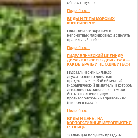
обновить кухню.
Подробнее...
ВИДЫ И ТИПЫ МОРСКИХ
КОНТЕЙНЕРОВ
Помогаем разобраться в
непонятных маркировках и сделать
правильный выбор
Подробнее...
ГИДРАВЛИЧЕСКИЙ ЦИЛИНДР
ДВУХСТОРОННЕГО ДЕЙСТВИЯ —
КАК ВЫБРАТЬ И НЕ ОШИБИТЬСЯ
Гидравлический цилиндр
двухстороннего действия
представляет собой объемный
гидравлический двигатель, в котором
движение выходного звена может
быть выполнено в двух
противоположных направлениях
(вперёд и назад).
Подробнее...
ВИДЫ И ЦЕНЫ, НА
КОРПОРАТИВНЫЕ МЕРОПРИЯТИЯ
СТОЛИЦЫ
Желающие получить праздник