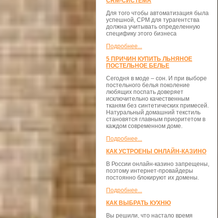
CRM-СИСТЕМА
Для того чтобы автоматизация была
успешной, СРМ для турагентства
должна учитывать определенную
специфику этого бизнеса
Подробнее...
5 ПРИЧИН КУПИТЬ ЛЬНЯНОЕ
ПОСТЕЛЬНОЕ БЕЛЬЕ
Сегодня в моде – сон. И при выборе
постельного белья поколение
любящих поспать доверяет
исключительно качественным
тканям без синтетических примесей.
Натуральный домашний текстиль
становятся главным приоритетом в
каждом современном доме.
Подробнее...
КАК УСТРОЕНЫ ОНЛАЙН-КАЗИНО
В России онлайн-казино запрещены,
поэтому интернет-провайдеры
постоянно блокируют их домены.
Подробнее...
КАК ВЫБРАТЬ КУХНЮ
Вы решили, что настало время