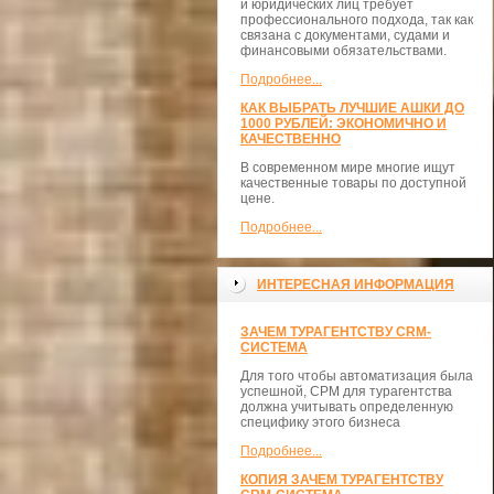
и юридических лиц требует
профессионального подхода, так как
связана с документами, судами и
финансовыми обязательствами.
Подробнее...
КАК ВЫБРАТЬ ЛУЧШИЕ АШКИ ДО
1000 РУБЛЕЙ: ЭКОНОМИЧНО И
КАЧЕСТВЕННО
В современном мире многие ищут
качественные товары по доступной
цене.
Подробнее...
ИНТЕРЕСНАЯ ИНФОРМАЦИЯ
ЗАЧЕМ ТУРАГЕНТСТВУ CRM-
СИСТЕМА
Для того чтобы автоматизация была
успешной, СРМ для турагентства
должна учитывать определенную
специфику этого бизнеса
Подробнее...
КОПИЯ ЗАЧЕМ ТУРАГЕНТСТВУ