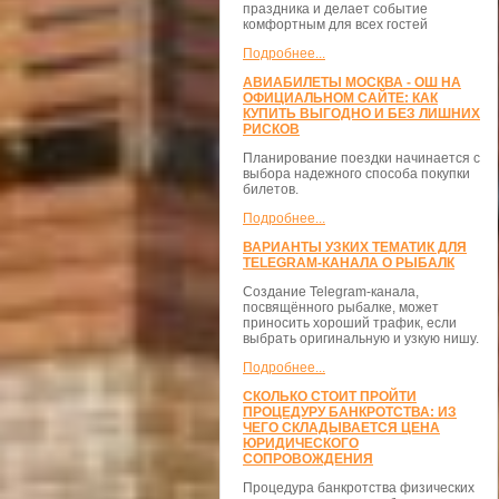
праздника и делает событие
комфортным для всех гостей
Подробнее...
АВИАБИЛЕТЫ МОСКВА - ОШ НА
ОФИЦИАЛЬНОМ САЙТЕ: КАК
КУПИТЬ ВЫГОДНО И БЕЗ ЛИШНИХ
РИСКОВ
Планирование поездки начинается с
выбора надежного способа покупки
билетов.
Подробнее...
ВАРИАНТЫ УЗКИХ ТЕМАТИК ДЛЯ
TELEGRAM-КАНАЛА О РЫБАЛК
Создание Telegram-канала,
посвящённого рыбалке, может
приносить хороший трафик, если
выбрать оригинальную и узкую нишу.
Подробнее...
СКОЛЬКО СТОИТ ПРОЙТИ
ПРОЦЕДУРУ БАНКРОТСТВА: ИЗ
ЧЕГО СКЛАДЫВАЕТСЯ ЦЕНА
ЮРИДИЧЕСКОГО
СОПРОВОЖДЕНИЯ
Процедура банкротства физических