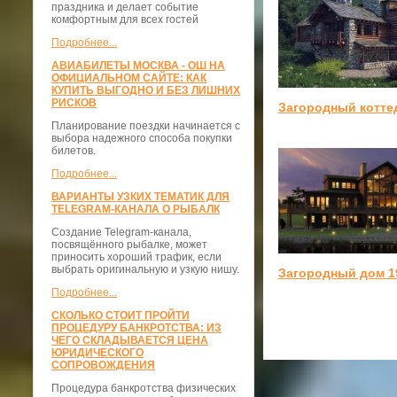
праздника и делает событие
комфортным для всех гостей
Подробнее...
АВИАБИЛЕТЫ МОСКВА - ОШ НА
ОФИЦИАЛЬНОМ САЙТЕ: КАК
КУПИТЬ ВЫГОДНО И БЕЗ ЛИШНИХ
РИСКОВ
Загородный котте
Планирование поездки начинается с
выбора надежного способа покупки
билетов.
Подробнее...
ВАРИАНТЫ УЗКИХ ТЕМАТИК ДЛЯ
TELEGRAM-КАНАЛА О РЫБАЛК
Создание Telegram-канала,
посвящённого рыбалке, может
приносить хороший трафик, если
выбрать оригинальную и узкую нишу.
Загородный дом 1
Подробнее...
СКОЛЬКО СТОИТ ПРОЙТИ
ПРОЦЕДУРУ БАНКРОТСТВА: ИЗ
ЧЕГО СКЛАДЫВАЕТСЯ ЦЕНА
ЮРИДИЧЕСКОГО
СОПРОВОЖДЕНИЯ
Процедура банкротства физических