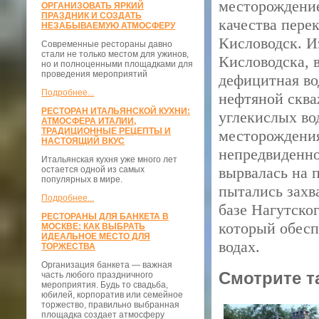
месторождение
ОРГАНИЗОВАТЬ ЯРКИЙ
ПРАЗДНИК И СОЗДАТЬ
качества пере
НЕЗАБЫВАЕМУЮ АТМОСФЕРУ
Кисловодск. Из
Современные рестораны давно
стали не только местом для ужинов,
Кисловодска, 
но и полноценными площадками для
проведения мероприятий
дефицитная во
Подробнее...
нефтяной сква
РЕСТОРАН ИТАЛЬЯНСКОЙ КУХНИ:
углекислых во
АТМОСФЕРА ИТАЛИИ,
ТРАДИЦИОННЫЕ РЕЦЕПТЫ И
месторождения
НАСТОЯЩИЙ ВКУС
непредвиденно
Итальянская кухня уже много лет
вырвалась на 
остается одной из самых
популярных в мире.
пытались захв
Подробнее...
базе Нагутско
РЕСТОРАНЫ ДЛЯ БАНКЕТА В
который обесп
МОСКВЕ: КАК ВЫБРАТЬ
ИДЕАЛЬНОЕ МЕСТО ДЛЯ
водах.
ТОРЖЕСТВА
Организация банкета — важная
Смотрите т
часть любого праздничного
мероприятия. Будь то свадьба,
юбилей, корпоратив или семейное
торжество, правильно выбранная
площадка создает атмосферу