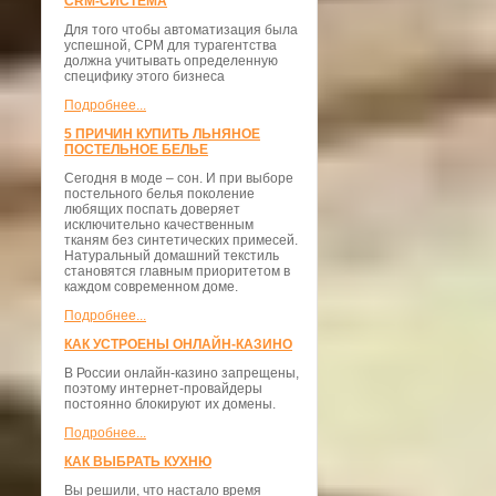
CRM-СИСТЕМА
Для того чтобы автоматизация была
успешной, СРМ для турагентства
должна учитывать определенную
специфику этого бизнеса
Подробнее...
5 ПРИЧИН КУПИТЬ ЛЬНЯНОЕ
ПОСТЕЛЬНОЕ БЕЛЬЕ
Сегодня в моде – сон. И при выборе
постельного белья поколение
любящих поспать доверяет
исключительно качественным
тканям без синтетических примесей.
Натуральный домашний текстиль
становятся главным приоритетом в
каждом современном доме.
Подробнее...
КАК УСТРОЕНЫ ОНЛАЙН-КАЗИНО
В России онлайн-казино запрещены,
поэтому интернет-провайдеры
постоянно блокируют их домены.
Подробнее...
КАК ВЫБРАТЬ КУХНЮ
Вы решили, что настало время