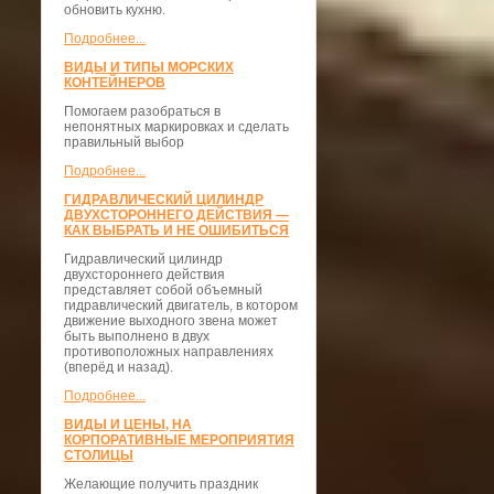
обновить кухню.
Подробнее...
ВИДЫ И ТИПЫ МОРСКИХ
КОНТЕЙНЕРОВ
Помогаем разобраться в
непонятных маркировках и сделать
правильный выбор
Подробнее...
ГИДРАВЛИЧЕСКИЙ ЦИЛИНДР
ДВУХСТОРОННЕГО ДЕЙСТВИЯ —
КАК ВЫБРАТЬ И НЕ ОШИБИТЬСЯ
Гидравлический цилиндр
двухстороннего действия
представляет собой объемный
гидравлический двигатель, в котором
движение выходного звена может
быть выполнено в двух
противоположных направлениях
(вперёд и назад).
Подробнее...
ВИДЫ И ЦЕНЫ, НА
КОРПОРАТИВНЫЕ МЕРОПРИЯТИЯ
СТОЛИЦЫ
Желающие получить праздник