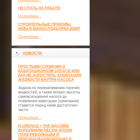
Подробнее...
НЕ СПАТЬ НА РАБОТЕ
Подробнее...
СТРОИТЕЛЬНЫЕ ПРИКОЛЫ.
НОВАЯ ВИДЕО ПОДБОРКА.КЛИП
Подробнее...
НОВОСТИ
ПРОСТЫМИ СЛОВАМИ О
КАВИТАЦИОННОМ ЗАПАСЕ ИЛИ
КАК НЕ ДОПУСТИТЬ ЗАКИПАНИЯ
ЖИДКОСТИ ВНУТРИ НАСОСА
Задача по перекачиванию горячих
жидкостей, а также вопрос высоты
самовсасывания насоса до
появления кавитации (закипания)
ставится перед нами достаточно
часто.
Подробнее...
FLORENCE + THE MACHINE
ДОПОЛНИЛИ ПЕСНИ ЭПОХИ
ПАНК-РЕВОЛЮЦИИ И
ОРИГИНАЛЬНУЮ МУЗЫКУ В