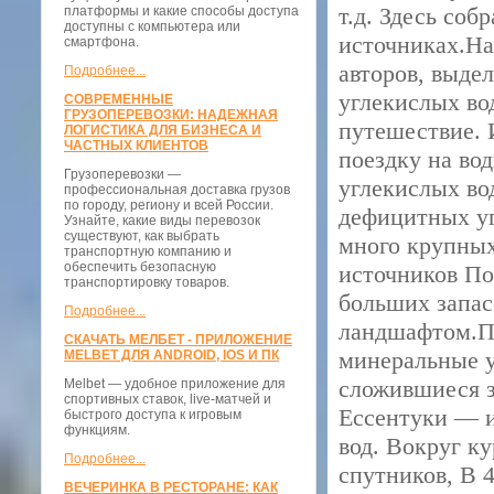
т.д. Здесь со
платформы и какие способы доступа
доступны с компьютера или
источниках.На
смартфона.
авторов, выде
Подробнее...
углекислых во
СОВРЕМЕННЫЕ
ГРУЗОПЕРЕВОЗКИ: НАДЕЖНАЯ
путешествие. 
ЛОГИСТИКА ДЛЯ БИЗНЕСА И
ЧАСТНЫХ КЛИЕНТОВ
поездку на во
Грузоперевозки —
углекислых вод
профессиональная доставка грузов
по городу, региону и всей России.
дефицитных уг
Узнайте, какие виды перевозок
существуют, как выбрать
много крупных
транспортную компанию и
обеспечить безопасную
источников По
транспортировку товаров.
больших запас
Подробнее...
ландшафтом.По
СКАЧАТЬ МЕЛБЕТ - ПРИЛОЖЕНИЕ
минеральные у
MELBET ДЛЯ ANDROID, IOS И ПК
сложившиеся з
Melbet — удобное приложение для
спортивных ставок, live-матчей и
Ессентуки — и
быстрого доступа к игровым
функциям.
вод. Вокруг к
Подробнее...
спутников, В 
ВЕЧЕРИНКА В РЕСТОРАНЕ: КАК