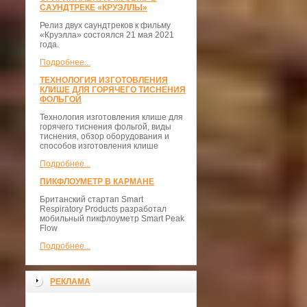
САУНДТРЕКЕ «КРУЭЛЛЫ»
Релиз двух саундтреков к фильму
«Круэлла» состоялся 21 мая 2021
года.
Подробнее...
ТЕХНОЛОГИЯ ИЗГОТОВЛЕНИЯ
КЛИШЕ ДЛЯ ГОРЯЧЕГО ТИСНЕНИЯ
ФОЛЬГОЙ
Технология изготовления клише для
горячего тиснения фольгой, виды
тиснения, обзор оборудования и
способов изготовления клише
Подробнее...
ПИКФЛОУМЕТР В КАРМАНЕ
Британский стартап Smart
Respiratory Products разработал
мобильный пикфлоуметр Smart Peak
Flow
Подробнее...
РЕКЛАМА