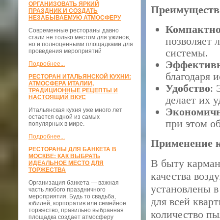
ОРГАНИЗОВАТЬ ЯРКИЙ
Преимуществ
ПРАЗДНИК И СОЗДАТЬ
НЕЗАБЫВАЕМУЮ АТМОСФЕРУ
Компактно
Современные рестораны давно
стали не только местом для ужинов,
позволяет л
но и полноценными площадками для
системы.
проведения мероприятий
Эффектив
Подробнее...
благодаря 
РЕСТОРАН ИТАЛЬЯНСКОЙ КУХНИ:
АТМОСФЕРА ИТАЛИИ,
Удобство
:
ТРАДИЦИОННЫЕ РЕЦЕПТЫ И
НАСТОЯЩИЙ ВКУС
делает их 
Экономичн
Итальянская кухня уже много лет
остается одной из самых
при этом о
популярных в мире.
Подробнее...
Применение 
РЕСТОРАНЫ ДЛЯ БАНКЕТА В
МОСКВЕ: КАК ВЫБРАТЬ
В быту карма
ИДЕАЛЬНОЕ МЕСТО ДЛЯ
ТОРЖЕСТВА
качества возд
Организация банкета — важная
установлены в
часть любого праздничного
мероприятия. Будь то свадьба,
для всей ква
юбилей, корпоратив или семейное
торжество, правильно выбранная
количество пы
площадка создает атмосферу