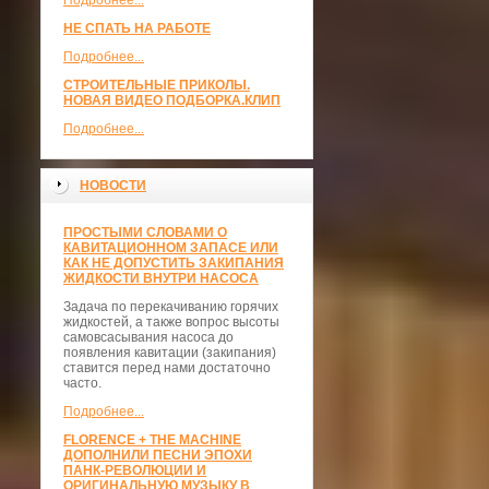
Подробнее...
НЕ СПАТЬ НА РАБОТЕ
Подробнее...
СТРОИТЕЛЬНЫЕ ПРИКОЛЫ.
НОВАЯ ВИДЕО ПОДБОРКА.КЛИП
Подробнее...
НОВОСТИ
ПРОСТЫМИ СЛОВАМИ О
КАВИТАЦИОННОМ ЗАПАСЕ ИЛИ
КАК НЕ ДОПУСТИТЬ ЗАКИПАНИЯ
ЖИДКОСТИ ВНУТРИ НАСОСА
Задача по перекачиванию горячих
жидкостей, а также вопрос высоты
самовсасывания насоса до
появления кавитации (закипания)
ставится перед нами достаточно
часто.
Подробнее...
FLORENCE + THE MACHINE
ДОПОЛНИЛИ ПЕСНИ ЭПОХИ
ПАНК-РЕВОЛЮЦИИ И
ОРИГИНАЛЬНУЮ МУЗЫКУ В