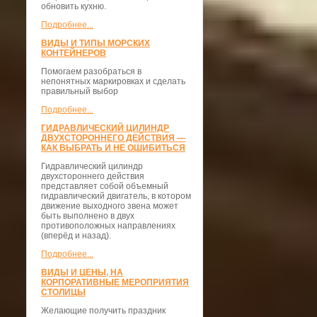
обновить кухню.
Подробнее...
ВИДЫ И ТИПЫ МОРСКИХ
КОНТЕЙНЕРОВ
Помогаем разобраться в
непонятных маркировках и сделать
правильный выбор
Подробнее...
ГИДРАВЛИЧЕСКИЙ ЦИЛИНДР
ДВУХСТОРОННЕГО ДЕЙСТВИЯ —
КАК ВЫБРАТЬ И НЕ ОШИБИТЬСЯ
Гидравлический цилиндр
двухстороннего действия
представляет собой объемный
гидравлический двигатель, в котором
движение выходного звена может
быть выполнено в двух
противоположных направлениях
(вперёд и назад).
Подробнее...
ВИДЫ И ЦЕНЫ, НА
КОРПОРАТИВНЫЕ МЕРОПРИЯТИЯ
СТОЛИЦЫ
Желающие получить праздник