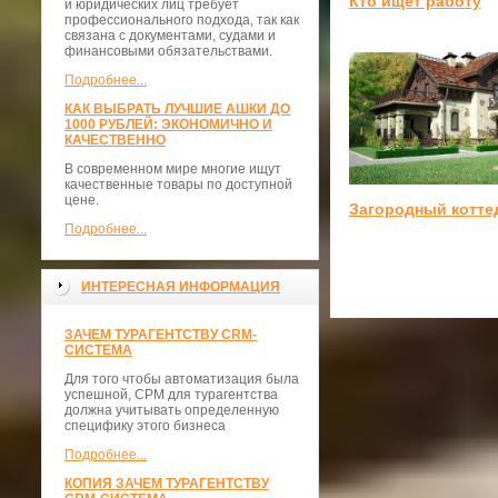
Кто ищет работу
и юридических лиц требует
профессионального подхода, так как
связана с документами, судами и
финансовыми обязательствами.
Подробнее...
КАК ВЫБРАТЬ ЛУЧШИЕ АШКИ ДО
1000 РУБЛЕЙ: ЭКОНОМИЧНО И
КАЧЕСТВЕННО
В современном мире многие ищут
качественные товары по доступной
цене.
Загородный котте
Подробнее...
ИНТЕРЕСНАЯ ИНФОРМАЦИЯ
ЗАЧЕМ ТУРАГЕНТСТВУ CRM-
СИСТЕМА
Для того чтобы автоматизация была
успешной, СРМ для турагентства
должна учитывать определенную
специфику этого бизнеса
Подробнее...
КОПИЯ ЗАЧЕМ ТУРАГЕНТСТВУ