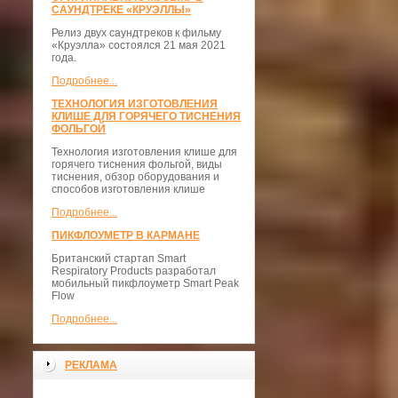
САУНДТРЕКЕ «КРУЭЛЛЫ»
Релиз двух саундтреков к фильму
«Круэлла» состоялся 21 мая 2021
года.
Подробнее...
ТЕХНОЛОГИЯ ИЗГОТОВЛЕНИЯ
КЛИШЕ ДЛЯ ГОРЯЧЕГО ТИСНЕНИЯ
ФОЛЬГОЙ
Технология изготовления клише для
горячего тиснения фольгой, виды
тиснения, обзор оборудования и
способов изготовления клише
Подробнее...
ПИКФЛОУМЕТР В КАРМАНЕ
Британский стартап Smart
Respiratory Products разработал
мобильный пикфлоуметр Smart Peak
Flow
Подробнее...
РЕКЛАМА