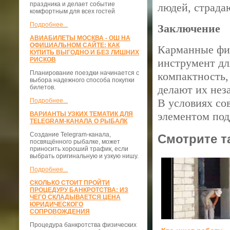
праздника и делает событие
людей, страда
комфортным для всех гостей
Подробнее...
Заключение
АВИАБИЛЕТЫ МОСКВА - ОШ НА
ОФИЦИАЛЬНОМ САЙТЕ: КАК
Карманные фи
КУПИТЬ ВЫГОДНО И БЕЗ ЛИШНИХ
РИСКОВ
инструмент дл
Планирование поездки начинается с
компактность,
выбора надежного способа покупки
делают их не
билетов.
В условиях со
Подробнее...
элементом под
ВАРИАНТЫ УЗКИХ ТЕМАТИК ДЛЯ
TELEGRAM-КАНАЛА О РЫБАЛК
Создание Telegram-канала,
Смотрите т
посвящённого рыбалке, может
приносить хороший трафик, если
выбрать оригинальную и узкую нишу.
Подробнее...
СКОЛЬКО СТОИТ ПРОЙТИ
ПРОЦЕДУРУ БАНКРОТСТВА: ИЗ
ЧЕГО СКЛАДЫВАЕТСЯ ЦЕНА
ЮРИДИЧЕСКОГО
СОПРОВОЖДЕНИЯ
Процедура банкротства физических