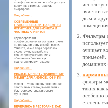
платформы и какие способы доступа
используют
доступны с компьютера или
смартфона.
очистки во
Подробнее...
дым и друг
СОВРЕМЕННЫЕ
помещения
ГРУЗОПЕРЕВОЗКИ: НАДЕЖНАЯ
ЛОГИСТИКА ДЛЯ БИЗНЕСА И
ЧАСТНЫХ КЛИЕНТОВ
Фильтры 
Грузоперевозки —
профессиональная доставка грузов
использует
по городу, региону и всей России.
Узнайте, какие виды перевозок
очищает во
существуют, как выбрать
транспортную компанию и
примесей. 
обеспечить безопасную
транспортировку товаров.
домашних ф
Подробнее...
карманны
СКАЧАТЬ МЕЛБЕТ - ПРИЛОЖЕНИЕ
MELBET ДЛЯ ANDROID, IOS И ПК
фильтры мо
Melbet — удобное приложение для
спортивных ставок, live-матчей и
таких как 
быстрого доступа к игровым
функциям.
особенно в
Подробнее...
степень оч
ВЕЧЕРИНКА В РЕСТОРАНЕ: КАК