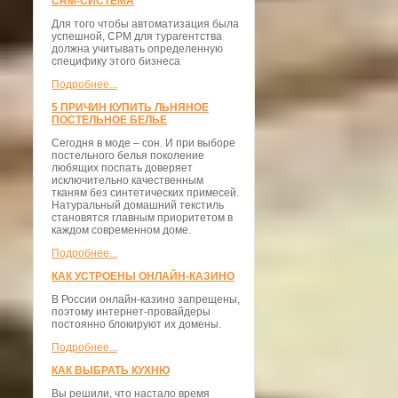
CRM-СИСТЕМА
Для того чтобы автоматизация была
успешной, СРМ для турагентства
должна учитывать определенную
специфику этого бизнеса
Подробнее...
5 ПРИЧИН КУПИТЬ ЛЬНЯНОЕ
ПОСТЕЛЬНОЕ БЕЛЬЕ
Сегодня в моде – сон. И при выборе
постельного белья поколение
любящих поспать доверяет
исключительно качественным
тканям без синтетических примесей.
Натуральный домашний текстиль
становятся главным приоритетом в
каждом современном доме.
Подробнее...
КАК УСТРОЕНЫ ОНЛАЙН-КАЗИНО
В России онлайн-казино запрещены,
поэтому интернет-провайдеры
постоянно блокируют их домены.
Подробнее...
КАК ВЫБРАТЬ КУХНЮ
Вы решили, что настало время