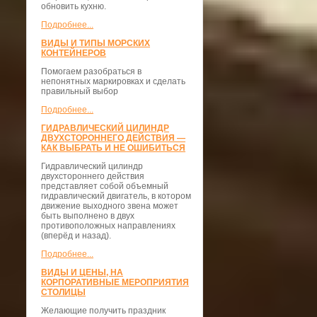
обновить кухню.
Подробнее...
ВИДЫ И ТИПЫ МОРСКИХ
КОНТЕЙНЕРОВ
Помогаем разобраться в
непонятных маркировках и сделать
правильный выбор
Подробнее...
ГИДРАВЛИЧЕСКИЙ ЦИЛИНДР
ДВУХСТОРОННЕГО ДЕЙСТВИЯ —
КАК ВЫБРАТЬ И НЕ ОШИБИТЬСЯ
Гидравлический цилиндр
двухстороннего действия
представляет собой объемный
гидравлический двигатель, в котором
движение выходного звена может
быть выполнено в двух
противоположных направлениях
(вперёд и назад).
Подробнее...
ВИДЫ И ЦЕНЫ, НА
КОРПОРАТИВНЫЕ МЕРОПРИЯТИЯ
СТОЛИЦЫ
Желающие получить праздник