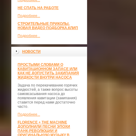
Подробнее...
НЕ СПАТЬ НА РАБОТЕ
Подробнее...
СТРОИТЕЛЬНЫЕ ПРИКОЛЫ.
НОВАЯ ВИДЕО ПОДБОРКА.КЛИП
Подробнее...
НОВОСТИ
ПРОСТЫМИ СЛОВАМИ О
КАВИТАЦИОННОМ ЗАПАСЕ ИЛИ
КАК НЕ ДОПУСТИТЬ ЗАКИПАНИЯ
ЖИДКОСТИ ВНУТРИ НАСОСА
Задача по перекачиванию горячих
жидкостей, а также вопрос высоты
самовсасывания насоса до
появления кавитации (закипания)
ставится перед нами достаточно
часто.
Подробнее...
FLORENCE + THE MACHINE
ДОПОЛНИЛИ ПЕСНИ ЭПОХИ
ПАНК-РЕВОЛЮЦИИ И
ОРИГИНАЛЬНУЮ МУЗЫКУ В