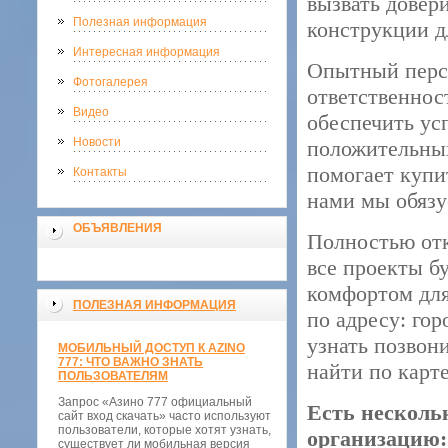
вызвать довер
Полезная информация
конструкции д
Интересная информация
Опытный персо
Фотогалерея
ответственнос
Видео
обеспечить ус
Новости
положительных
помогает купи
Контакты
нами мы обязу
ОБЪЯВЛЕНИЯ
Полностью отк
все проекты б
комфортом для
ПОЛЕЗНАЯ ИНФОРМАЦИЯ
по адресу: го
узнать позвон
МОБИЛЬНЫЙ ДОСТУП К AZINO
777: ЧТО ВАЖНО ЗНАТЬ
найти по карте
ПОЛЬЗОВАТЕЛЯМ
Запрос «Азино 777 официальный
Есть несколь
сайт вход скачать» часто используют
пользователи, которые хотят узнать,
организацию:
существует ли мобильная версия