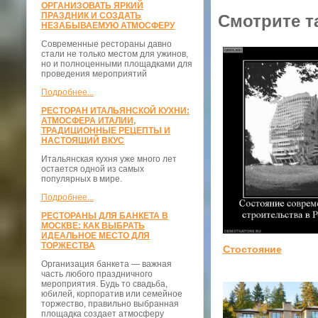
ОРГАНИЗОВАТЬ ЯРКИЙ
ПРАЗДНИК И СОЗДАТЬ
Смотрите т
НЕЗАБЫВАЕМУЮ АТМОСФЕРУ
Современные рестораны давно
стали не только местом для ужинов,
но и полноценными площадками для
проведения мероприятий
Подробнее...
РЕСТОРАН ИТАЛЬЯНСКОЙ КУХНИ:
АТМОСФЕРА ИТАЛИИ,
ТРАДИЦИОННЫЕ РЕЦЕПТЫ И
НАСТОЯЩИЙ ВКУС
Итальянская кухня уже много лет
остается одной из самых
популярных в мире.
Подробнее...
РЕСТОРАНЫ ДЛЯ БАНКЕТА В
МОСКВЕ: КАК ВЫБРАТЬ
ИДЕАЛЬНОЕ МЕСТО ДЛЯ
ТОРЖЕСТВА
Стостояние
Организация банкета — важная
часть любого праздничного
мероприятия. Будь то свадьба,
юбилей, корпоратив или семейное
торжество, правильно выбранная
площадка создает атмосферу