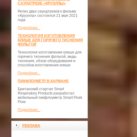
САУНДТРЕКЕ «КРУЭЛЛЫ»
Релиз двух саундтреков к фильму
«Круэлла» состоялся 21 мая 2021
года.
Подробнее...
ТЕХНОЛОГИЯ ИЗГОТОВЛЕНИЯ
КЛИШЕ ДЛЯ ГОРЯЧЕГО ТИСНЕНИЯ
ФОЛЬГОЙ
Технология изготовления клише для
горячего тиснения фольгой, виды
тиснения, обзор оборудования и
способов изготовления клише
Подробнее...
ПИКФЛОУМЕТР В КАРМАНЕ
Британский стартап Smart
Respiratory Products разработал
мобильный пикфлоуметр Smart Peak
Flow
Подробнее...
РЕКЛАМА