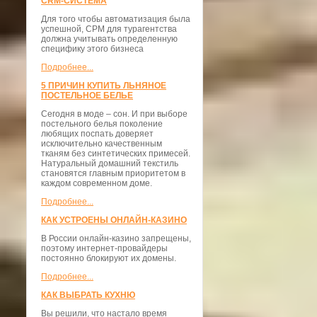
CRM-СИСТЕМА
Для того чтобы автоматизация была
успешной, СРМ для турагентства
должна учитывать определенную
специфику этого бизнеса
Подробнее...
5 ПРИЧИН КУПИТЬ ЛЬНЯНОЕ
ПОСТЕЛЬНОЕ БЕЛЬЕ
Сегодня в моде – сон. И при выборе
постельного белья поколение
любящих поспать доверяет
исключительно качественным
тканям без синтетических примесей.
Натуральный домашний текстиль
становятся главным приоритетом в
каждом современном доме.
Подробнее...
КАК УСТРОЕНЫ ОНЛАЙН-КАЗИНО
В России онлайн-казино запрещены,
поэтому интернет-провайдеры
постоянно блокируют их домены.
Подробнее...
КАК ВЫБРАТЬ КУХНЮ
Вы решили, что настало время