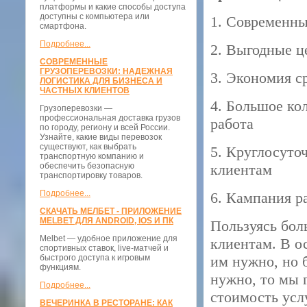
платформы и какие способы доступа
доступны с компьютера или
1. Современн
смартфона.
Подробнее...
2. Выгодные ц
СОВРЕМЕННЫЕ
ГРУЗОПЕРЕВОЗКИ: НАДЕЖНАЯ
3. Экономия с
ЛОГИСТИКА ДЛЯ БИЗНЕСА И
ЧАСТНЫХ КЛИЕНТОВ
4. Большое ко
Грузоперевозки —
профессиональная доставка грузов
работа
по городу, региону и всей России.
Узнайте, какие виды перевозок
существуют, как выбрать
5. Круглосуто
транспортную компанию и
обеспечить безопасную
клиентам
транспортировку товаров.
Подробнее...
6. Кампания р
СКАЧАТЬ МЕЛБЕТ - ПРИЛОЖЕНИЕ
MELBET ДЛЯ ANDROID, IOS И ПК
Пользуясь бол
Melbet — удобное приложение для
клиентам. В о
спортивных ставок, live-матчей и
быстрого доступа к игровым
им нужно, но б
функциям.
нужно, то мы 
Подробнее...
стоимость услу
ВЕЧЕРИНКА В РЕСТОРАНЕ: КАК