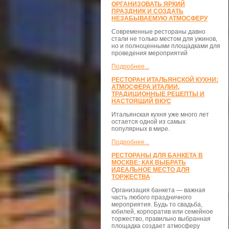
ОРГАНИЗОВАТЬ ЯРКИЙ
ПРАЗДНИК И СОЗДАТЬ
НЕЗАБЫВАЕМУЮ АТМОСФЕРУ
Современные рестораны давно
стали не только местом для ужинов,
но и полноценными площадками для
проведения мероприятий
Подробнее...
РЕСТОРАН ИТАЛЬЯНСКОЙ КУХНИ:
АТМОСФЕРА ИТАЛИИ,
ТРАДИЦИОННЫЕ РЕЦЕПТЫ И
НАСТОЯЩИЙ ВКУС
Итальянская кухня уже много лет
остается одной из самых
популярных в мире.
Подробнее...
РЕСТОРАНЫ ДЛЯ БАНКЕТА В
МОСКВЕ: КАК ВЫБРАТЬ
ИДЕАЛЬНОЕ МЕСТО ДЛЯ
ТОРЖЕСТВА
Организация банкета — важная
часть любого праздничного
мероприятия. Будь то свадьба,
юбилей, корпоратив или семейное
торжество, правильно выбранная
площадка создает атмосферу