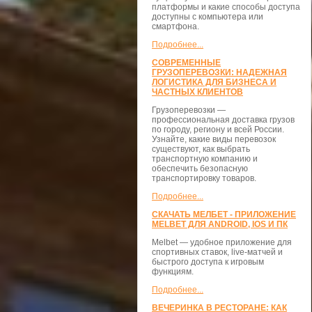
платформы и какие способы доступа
доступны с компьютера или
смартфона.
Подробнее...
СОВРЕМЕННЫЕ
ГРУЗОПЕРЕВОЗКИ: НАДЕЖНАЯ
ЛОГИСТИКА ДЛЯ БИЗНЕСА И
ЧАСТНЫХ КЛИЕНТОВ
Грузоперевозки —
профессиональная доставка грузов
по городу, региону и всей России.
Узнайте, какие виды перевозок
существуют, как выбрать
транспортную компанию и
обеспечить безопасную
транспортировку товаров.
Подробнее...
СКАЧАТЬ МЕЛБЕТ - ПРИЛОЖЕНИЕ
MELBET ДЛЯ ANDROID, IOS И ПК
Melbet — удобное приложение для
спортивных ставок, live-матчей и
быстрого доступа к игровым
функциям.
Подробнее...
ВЕЧЕРИНКА В РЕСТОРАНЕ: КАК