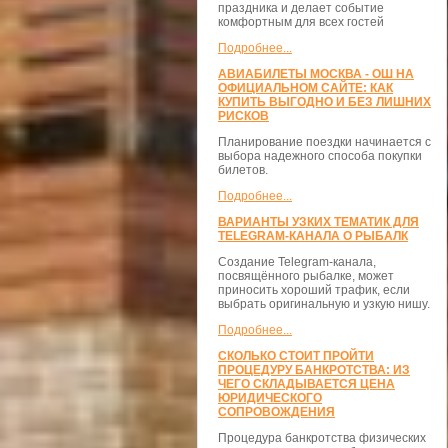
праздника и делает событие
комфортным для всех гостей
Подробнее...
АВИАБИЛЕТЫ МОСКВА - ОШ НА
ОФИЦИАЛЬНОМ САЙТЕ: КАК
КУПИТЬ ВЫГОДНО И БЕЗ ЛИШНИХ
РИСКОВ
Планирование поездки начинается с
выбора надежного способа покупки
билетов.
Подробнее...
ВАРИАНТЫ УЗКИХ ТЕМАТИК ДЛЯ
TELEGRAM-КАНАЛА О РЫБАЛК
Создание Telegram-канала,
посвящённого рыбалке, может
приносить хороший трафик, если
выбрать оригинальную и узкую нишу.
Подробнее...
СКОЛЬКО СТОИТ ПРОЙТИ
ПРОЦЕДУРУ БАНКРОТСТВА: ИЗ
ЧЕГО СКЛАДЫВАЕТСЯ ЦЕНА
ЮРИДИЧЕСКОГО
СОПРОВОЖДЕНИЯ
Процедура банкротства физических