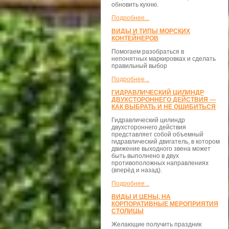
обновить кухню.
Подробнее...
ВИДЫ И ТИПЫ МОРСКИХ
КОНТЕЙНЕРОВ
Помогаем разобраться в
непонятных маркировках и сделать
правильный выбор
Подробнее...
ГИДРАВЛИЧЕСКИЙ ЦИЛИНДР
ДВУХСТОРОННЕГО ДЕЙСТВИЯ —
КАК ВЫБРАТЬ И НЕ ОШИБИТЬСЯ
Гидравлический цилиндр
двухстороннего действия
представляет собой объемный
гидравлический двигатель, в котором
движение выходного звена может
быть выполнено в двух
противоположных направлениях
(вперёд и назад).
Подробнее...
ВИДЫ И ЦЕНЫ, НА
КОРПОРАТИВНЫЕ МЕРОПРИЯТИЯ
СТОЛИЦЫ
Желающие получить праздник