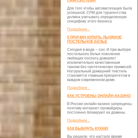
CRM-СИСТЕМА
Для того чтобы автоматизация была
успешной, СРМ для турагентства
должна учитывать определенную
специфику этого бизнеса
Подробнее...
5 ПРИЧИН КУПИТЬ ЛЬНЯНОЕ
ПОСТЕЛЬНОЕ БЕЛЬЕ
Сегодня в моде – сон. И при выборе
постельного белья поколение
любящих поспать доверяет
исключительно качественным
тканям без синтетических примесей.
Натуральный домашний текстиль
становятся главным приоритетом в
каждом современном доме.
Подробнее...
КАК УСТРОЕНЫ ОНЛАЙН-КАЗИНО
В России онлайн-казино запрещены,
поэтому интернет-провайдеры
постоянно блокируют их домены.
Подробнее...
КАК ВЫБРАТЬ КУХНЮ
Вы решили, что настало время