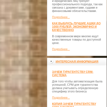
и юридических лиц требует
профессионального подхода, так как
связана с документами, судами и
финансовыми обязательствами.
Подробнее...
КАК ВЫБРАТЬ ЛУЧШИЕ АШКИ ДО
1000 РУБЛЕЙ: ЭКОНОМИЧНО И
КАЧЕСТВЕННО
В современном мире многие ищут
качественные товары по доступной
цене.
Подробнее...
ИНТЕРЕСНАЯ ИНФОРМАЦИЯ
ЗАЧЕМ ТУРАГЕНТСТВУ CRM-
СИСТЕМА
Для того чтобы автоматизация была
успешной, СРМ для турагентства
должна учитывать определенную
специфику этого бизнеса
Подробнее...
КОПИЯ ЗАЧЕМ ТУРАГЕНТСТВУ