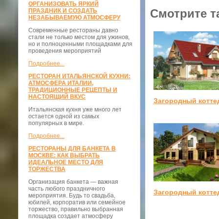
ОРГАНИЗОВАТЬ ЯРКИЙ
Смотрите т
ПРАЗДНИК И СОЗДАТЬ
НЕЗАБЫВАЕМУЮ АТМОСФЕРУ
Современные рестораны давно
стали не только местом для ужинов,
но и полноценными площадками для
проведения мероприятий
Подробнее...
РЕСТОРАН ИТАЛЬЯНСКОЙ КУХНИ:
АТМОСФЕРА ИТАЛИИ,
ТРАДИЦИОННЫЕ РЕЦЕПТЫ И
НАСТОЯЩИЙ ВКУС
Загородный котте
Итальянская кухня уже много лет
остается одной из самых
популярных в мире.
Подробнее...
РЕСТОРАНЫ ДЛЯ БАНКЕТА В
МОСКВЕ: КАК ВЫБРАТЬ
ИДЕАЛЬНОЕ МЕСТО ДЛЯ
ТОРЖЕСТВА
Организация банкета — важная
часть любого праздничного
Загородный котте
мероприятия. Будь то свадьба,
юбилей, корпоратив или семейное
торжество, правильно выбранная
площадка создает атмосферу