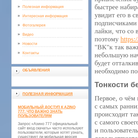
быстрее набир
Полезная информация
увидит его в 
Интересная информация
подписчиками 
Фотогалерея
лайки, что со
Видео
поэтому
https:
Новости
"ВК"к так важ
Контакты
небольшую нач
будет отталки
необходимо по
ОБЪЯВЛЕНИЯ
Тонкости б
ПОЛЕЗНАЯ ИНФОРМАЦИЯ
Первое, о чём
с самых ранних
МОБИЛЬНЫЙ ДОСТУП К AZINO
777: ЧТО ВАЖНО ЗНАТЬ
происходит та
ПОЛЬЗОВАТЕЛЯМ
с самого свое
Запрос «Азино 777 официальный
сайт вход скачать» часто используют
и пользовател
пользователи, которые хотят узнать,
существует ли мобильная версия