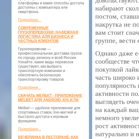
довольствуютс
платформы и какие способы доступа
набирают скол
доступны с компьютера или
смартфона.
постом, ставш
Подробнее...
накрутка не п
СОВРЕМЕННЫЕ
вам стоит сна
ГРУЗОПЕРЕВОЗКИ: НАДЕЖНАЯ
ЛОГИСТИКА ДЛЯ БИЗНЕСА И
группе, вести 
ЧАСТНЫХ КЛИЕНТОВ
Грузоперевозки —
Однако даже е
профессиональная доставка грузов
по городу, региону и всей России.
сообществе чт
Узнайте, какие виды перевозок
существуют, как выбрать
покупкой лайк
транспортную компанию и
обеспечить безопасную
часть широко 
транспортировку товаров.
популярность 
Подробнее...
активности по
СКАЧАТЬ МЕЛБЕТ - ПРИЛОЖЕНИЕ
MELBET ДЛЯ ANDROID, IOS И ПК
выглядеть оче
Melbet — удобное приложение для
на каждый ваш
спортивных ставок, live-матчей и
немного увелич
быстрого доступа к игровым
функциям.
рост активност
Подробнее...
натурально и 
ВЕЧЕРИНКА В РЕСТОРАНЕ: КАК