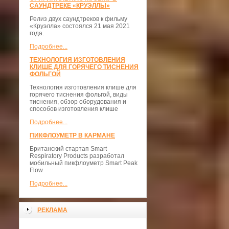
САУНДТРЕКЕ «КРУЭЛЛЫ»
Релиз двух саундтреков к фильму
«Круэлла» состоялся 21 мая 2021
года.
Подробнее...
ТЕХНОЛОГИЯ ИЗГОТОВЛЕНИЯ
КЛИШЕ ДЛЯ ГОРЯЧЕГО ТИСНЕНИЯ
ФОЛЬГОЙ
Технология изготовления клише для
горячего тиснения фольгой, виды
тиснения, обзор оборудования и
способов изготовления клише
Подробнее...
ПИКФЛОУМЕТР В КАРМАНЕ
Британский стартап Smart
Respiratory Products разработал
мобильный пикфлоуметр Smart Peak
Flow
Подробнее...
РЕКЛАМА