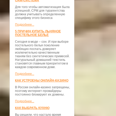
CRM-СИСТЕМА
Для того чтобы автоматизация была
успешной, СРМ для турагентства
должна учитывать определенную
специфику этого бизнеса
Подробнее...
5 ПРИЧИН КУПИТЬ ЛЬНЯНОЕ
ПОСТЕЛЬНОЕ БЕЛЬЕ
Сегодня в моде – сон. И при выборе
постельного белья поколение
любящих поспать доверяет
исключительно качественным
тканям без синтетических примесей.
Натуральный домашний текстиль
становятся главным приоритетом в
каждом современном доме.
Подробнее...
КАК УСТРОЕНЫ ОНЛАЙН-КАЗИНО
В России онлайн-казино запрещены,
поэтому интернет-провайдеры
постоянно блокируют их домены.
Подробнее...
КАК ВЫБРАТЬ КУХНЮ
Вы решили, что настало время