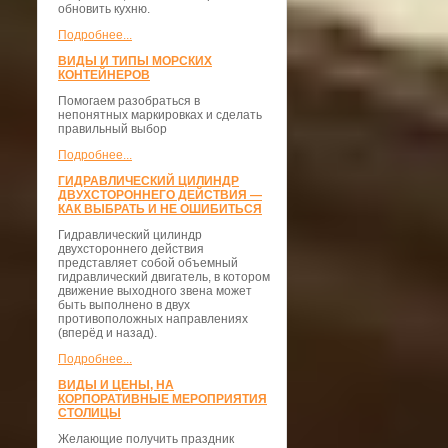
обновить кухню.
Подробнее...
ВИДЫ И ТИПЫ МОРСКИХ
КОНТЕЙНЕРОВ
Помогаем разобраться в
непонятных маркировках и сделать
правильный выбор
Подробнее...
ГИДРАВЛИЧЕСКИЙ ЦИЛИНДР
ДВУХСТОРОННЕГО ДЕЙСТВИЯ —
КАК ВЫБРАТЬ И НЕ ОШИБИТЬСЯ
Гидравлический цилиндр
двухстороннего действия
представляет собой объемный
гидравлический двигатель, в котором
движение выходного звена может
быть выполнено в двух
противоположных направлениях
(вперёд и назад).
Подробнее...
ВИДЫ И ЦЕНЫ, НА
КОРПОРАТИВНЫЕ МЕРОПРИЯТИЯ
СТОЛИЦЫ
Желающие получить праздник