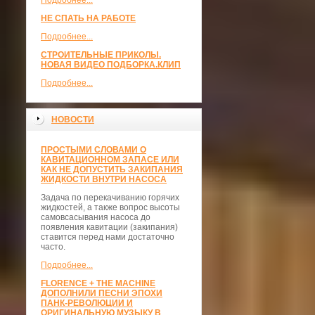
Подробнее...
НЕ СПАТЬ НА РАБОТЕ
Подробнее...
СТРОИТЕЛЬНЫЕ ПРИКОЛЫ.
НОВАЯ ВИДЕО ПОДБОРКА.КЛИП
Подробнее...
НОВОСТИ
ПРОСТЫМИ СЛОВАМИ О
КАВИТАЦИОННОМ ЗАПАСЕ ИЛИ
КАК НЕ ДОПУСТИТЬ ЗАКИПАНИЯ
ЖИДКОСТИ ВНУТРИ НАСОСА
Задача по перекачиванию горячих
жидкостей, а также вопрос высоты
самовсасывания насоса до
появления кавитации (закипания)
ставится перед нами достаточно
часто.
Подробнее...
FLORENCE + THE MACHINE
ДОПОЛНИЛИ ПЕСНИ ЭПОХИ
ПАНК-РЕВОЛЮЦИИ И
ОРИГИНАЛЬНУЮ МУЗЫКУ В