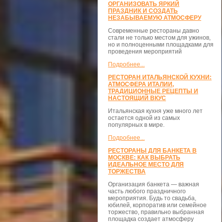
ОРГАНИЗОВАТЬ ЯРКИЙ
ПРАЗДНИК И СОЗДАТЬ
НЕЗАБЫВАЕМУЮ АТМОСФЕРУ
Современные рестораны давно
стали не только местом для ужинов,
но и полноценными площадками для
проведения мероприятий
Подробнее...
РЕСТОРАН ИТАЛЬЯНСКОЙ КУХНИ:
АТМОСФЕРА ИТАЛИИ,
ТРАДИЦИОННЫЕ РЕЦЕПТЫ И
НАСТОЯЩИЙ ВКУС
Итальянская кухня уже много лет
остается одной из самых
популярных в мире.
Подробнее...
РЕСТОРАНЫ ДЛЯ БАНКЕТА В
МОСКВЕ: КАК ВЫБРАТЬ
ИДЕАЛЬНОЕ МЕСТО ДЛЯ
ТОРЖЕСТВА
Организация банкета — важная
часть любого праздничного
мероприятия. Будь то свадьба,
юбилей, корпоратив или семейное
торжество, правильно выбранная
площадка создает атмосферу