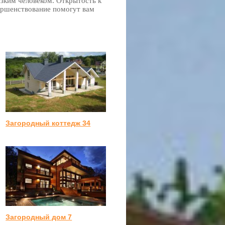
изким человеком. Открытость к
ершенствование помогут вам
Загородный коттедж 34
Загородный дом 7