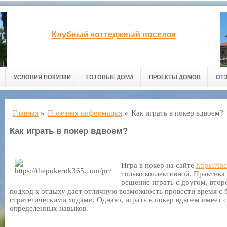
Клубный коттеджный поселок
УСЛОВИЯ ПОКУПКИ
ГОТОВЫЕ ДОМА
ПРОЕКТЫ ДОМОВ
ОТ
Главная
»
Полезная информация
»
Как играть в покер вдвоем?
Как играть в покер вдвоем?
Игра в покер на сайте
https://t
только коллективной. Практика
решение играть с другом, второ
подход к отдыху дает отличную возможность провести время с 
стратегическими ходами. Однако, играть в покер вдвоем имеет 
определенных навыков.