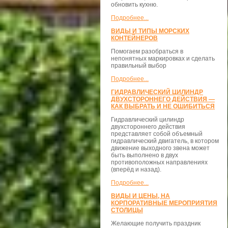
обновить кухню.
Подробнее...
ВИДЫ И ТИПЫ МОРСКИХ
КОНТЕЙНЕРОВ
Помогаем разобраться в
непонятных маркировках и сделать
правильный выбор
Подробнее...
ГИДРАВЛИЧЕСКИЙ ЦИЛИНДР
ДВУХСТОРОННЕГО ДЕЙСТВИЯ —
КАК ВЫБРАТЬ И НЕ ОШИБИТЬСЯ
Гидравлический цилиндр
двухстороннего действия
представляет собой объемный
гидравлический двигатель, в котором
движение выходного звена может
быть выполнено в двух
противоположных направлениях
(вперёд и назад).
Подробнее...
ВИДЫ И ЦЕНЫ, НА
КОРПОРАТИВНЫЕ МЕРОПРИЯТИЯ
СТОЛИЦЫ
Желающие получить праздник