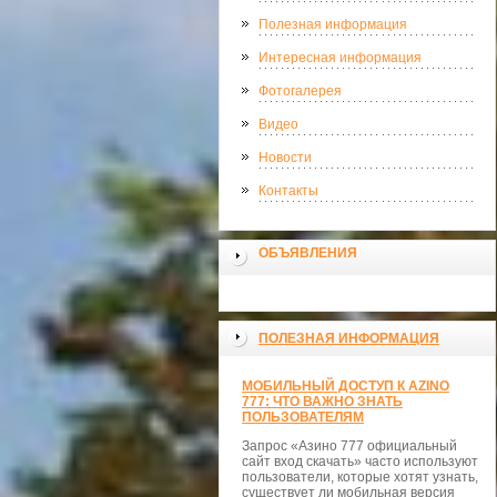
Полезная информация
Интересная информация
Фотогалерея
Видео
Новости
Контакты
ОБЪЯВЛЕНИЯ
ПОЛЕЗНАЯ ИНФОРМАЦИЯ
МОБИЛЬНЫЙ ДОСТУП К AZINO
777: ЧТО ВАЖНО ЗНАТЬ
ПОЛЬЗОВАТЕЛЯМ
Запрос «Азино 777 официальный
сайт вход скачать» часто используют
пользователи, которые хотят узнать,
существует ли мобильная версия