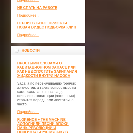
Подробнее...
НЕ СПАТЬ НА РАБОТЕ
Подробнее...
СТРОИТЕЛЬНЫЕ ПРИКОЛЫ.
НОВАЯ ВИДЕО ПОДБОРКА.КЛИП
Подробнее...
НОВОСТИ
ПРОСТЫМИ СЛОВАМИ О
КАВИТАЦИОННОМ ЗАПАСЕ ИЛИ
КАК НЕ ДОПУСТИТЬ ЗАКИПАНИЯ
ЖИДКОСТИ ВНУТРИ НАСОСА
Задача по перекачиванию горячих
жидкостей, а также вопрос высоты
самовсасывания насоса до
появления кавитации (закипания)
ставится перед нами достаточно
часто.
Подробнее...
FLORENCE + THE MACHINE
ДОПОЛНИЛИ ПЕСНИ ЭПОХИ
ПАНК-РЕВОЛЮЦИИ И
ОРИГИНАЛЬНУЮ МУЗЫКУ В