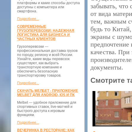
платформы и какие способы доступа
забывать, что
доступны с компьютера или
смартфона.
от вида матери
Подробнее...
тем, важным сч
СОВРЕМЕННЫЕ
будь то Китай
ГРУЗОПЕРЕВОЗКИ: НАДЕЖНАЯ
ЛОГИСТИКА ДЛЯ БИЗНЕСА И
экраны с шумо
ЧАСТНЫХ КЛИЕНТОВ
предпочтение
Грузоперевозки —
качества. При
профессиональная доставка грузов
по городу, региону и всей России.
производителе
Узнайте, какие виды перевозок
существуют, как выбрать
документы.
транспортную компанию и
обеспечить безопасную
транспортировку товаров.
Смотрите т
Подробнее...
СКАЧАТЬ МЕЛБЕТ - ПРИЛОЖЕНИЕ
MELBET ДЛЯ ANDROID, IOS И ПК
Melbet — удобное приложение для
спортивных ставок, live-матчей и
быстрого доступа к игровым
функциям.
Подробнее...
ВЕЧЕРИНКА В РЕСТОРАНЕ: КАК