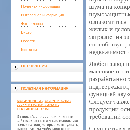
шума на конкр
Полезная информация
шумозащитные
Интересная информация
ознакомиться
Фотогалерея
жилых и делов
Видео
загрязнения з
Новости
способствует,
Контакты
недвижимости 
Любой завод ш
ОБЪЯВЛЕНИЯ
массовое прои
разработанног
подтверждают,
ПОЛЕЗНАЯ ИНФОРМАЦИЯ
функцией звук
Следует также
МОБИЛЬНЫЙ ДОСТУП К AZINO
777: ЧТО ВАЖНО ЗНАТЬ
продукции осн
ПОЛЬЗОВАТЕЛЯМ
требований со
Запрос «Азино 777 официальный
сайт вход скачать» часто используют
пользователи, которые хотят узнать,
Осуществляя в
существует ли мобильная версия