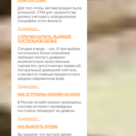
CRM-СИСТЕМА
Для того чтобы автоматизация была
успешной, СРМ для турагентства
должна учитывать определенную
специфику этого бизнеса
Подробнее...
5 ПРИЧИН КУПИТЬ ЛЬНЯНОЕ
ПОСТЕЛЬНОЕ БЕЛЬЕ
Сегодня в моде – сон. И при выборе
постельного белья поколение
любящих поспать доверяет
исключительно качественным
тканям без синтетических примесей.
Натуральный домашний текстиль
становятся главным приоритетом в
каждом современном доме.
Подробнее...
КАК УСТРОЕНЫ ОНЛАЙН-КАЗИНО
В России онлайн-казино запрещены,
поэтому интернет-провайдеры
постоянно блокируют их домены.
Подробнее...
КАК ВЫБРАТЬ КУХНЮ
Вы решили, что настало время