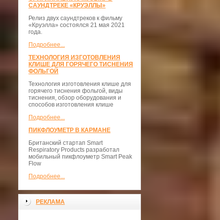
САУНДТРЕКЕ «КРУЭЛЛЫ»
Релиз двух саундтреков к фильму
«Круэлла» состоялся 21 мая 2021
года.
Подробнее...
ТЕХНОЛОГИЯ ИЗГОТОВЛЕНИЯ
КЛИШЕ ДЛЯ ГОРЯЧЕГО ТИСНЕНИЯ
ФОЛЬГОЙ
Технология изготовления клише для
горячего тиснения фольгой, виды
тиснения, обзор оборудования и
способов изготовления клише
Подробнее...
ПИКФЛОУМЕТР В КАРМАНЕ
Британский стартап Smart
Respiratory Products разработал
мобильный пикфлоуметр Smart Peak
Flow
Подробнее...
РЕКЛАМА