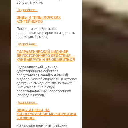
обновить кухню.
Подробнее...
ВИДЫ И ТИПЫ МОРСКИХ
КОНТЕЙНЕРОВ
Помогаем разобраться в
непонятных маркировках и сделать
правильный выбор
Подробнее...
ГИДРАВЛИЧЕСКИЙ ЦИЛИНДР
ДВУХСТОРОННЕГО ДЕЙСТВИЯ —
КАК ВЫБРАТЬ И НЕ ОШИБИТЬСЯ
Гидравлический цилиндр
двухстороннего действия
представляет собой объемный
гидравлический двигатель, в котором
движение выходного звена может
быть выполнено в двух
противоположных направлениях
(вперёд и назад).
Подробнее...
ВИДЫ И ЦЕНЫ, НА
КОРПОРАТИВНЫЕ МЕРОПРИЯТИЯ
СТОЛИЦЫ
Желающие получить праздник