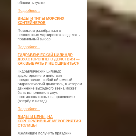
обновить кухню.
Подробнее...
ВИДЫ И ТИПЫ МОРСКИХ
КОНТЕЙНЕРОВ
Помогаем разобраться в
непонятных маркировках и сделать
правильный выбор
Подробнее...
ГИДРАВЛИЧЕСКИЙ ЦИЛИНДР
ДВУХСТОРОННЕГО ДЕЙСТВИЯ —
КАК ВЫБРАТЬ И НЕ ОШИБИТЬСЯ
Гидравлический цилиндр
двухстороннего действия
представляет собой объемный
гидравлический двигатель, в котором
движение выходного звена может
быть выполнено в двух
противоположных направлениях
(вперёд и назад).
Подробнее...
ВИДЫ И ЦЕНЫ, НА
КОРПОРАТИВНЫЕ МЕРОПРИЯТИЯ
СТОЛИЦЫ
Желающие получить праздник