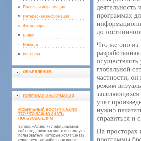
деятельность ч
Полезная информация
программах дл
Интересная информация
информационны
Фотогалерея
до гостинично
Видео
Что же оно из
Новости
разработанная
Контакты
осуществлять 
глобальной се
ОБЪЯВЛЕНИЯ
частности, он
режим визуаль
заселяющихся 
ПОЛЕЗНАЯ ИНФОРМАЦИЯ
учет произведе
нужно печатат
МОБИЛЬНЫЙ ДОСТУП К AZINO
777: ЧТО ВАЖНО ЗНАТЬ
справиться и с
ПОЛЬЗОВАТЕЛЯМ
Запрос «Азино 777 официальный
На просторах 
сайт вход скачать» часто используют
пользователи, которые хотят узнать,
программы бро
существует ли мобильная версия