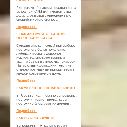
CRM-СИСТЕМА
Для того чтобы автоматизация была
успешной, СРМ для турагентства
должна учитывать определенную
специфику этого бизнеса
Подробнее...
5 ПРИЧИН КУПИТЬ ЛЬНЯНОЕ
ПОСТЕЛЬНОЕ БЕЛЬЕ
Сегодня в моде – сон. И при выборе
постельного белья поколение
любящих поспать доверяет
исключительно качественным
тканям без синтетических примесей.
Натуральный домашний текстиль
становятся главным приоритетом в
каждом современном доме.
Подробнее...
КАК УСТРОЕНЫ ОНЛАЙН-КАЗИНО
В России онлайн-казино запрещены,
поэтому интернет-провайдеры
постоянно блокируют их домены.
Подробнее...
КАК ВЫБРАТЬ КУХНЮ
Вы решили, что настало время