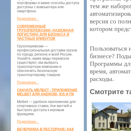
платформы и какие способы доступа
тем же наборо
доступны с компьютера или
смартфона.
автоматизиров
Подробнее...
версия со по
СОВРЕМЕННЫЕ
котором предс
ГРУЗОПЕРЕВОЗКИ: НАДЕЖНАЯ
ЛОГИСТИКА ДЛЯ БИЗНЕСА И
ЧАСТНЫХ КЛИЕНТОВ
Грузоперевозки —
Пользоваться 
профессиональная доставка грузов
по городу, региону и всей России.
бизнесе? Поды
Узнайте, какие виды перевозок
Программы для
существуют, как выбрать
транспортную компанию и
время, автома
обеспечить безопасную
транспортировку товаров.
расходы.
Подробнее...
Смотрите т
СКАЧАТЬ МЕЛБЕТ - ПРИЛОЖЕНИЕ
MELBET ДЛЯ ANDROID, IOS И ПК
Melbet — удобное приложение для
спортивных ставок, live-матчей и
быстрого доступа к игровым
функциям.
Подробнее...
ВЕЧЕРИНКА В РЕСТОРАНЕ: КАК