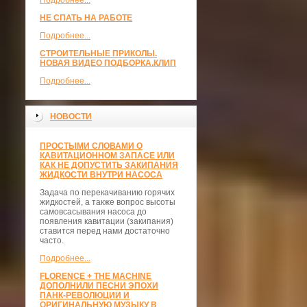
Подробнее...
НЕ СПАТЬ НА РАБОТЕ
Подробнее...
СТРОИТЕЛЬНЫЕ ПРИКОЛЫ.
НОВАЯ ВИДЕО ПОДБОРКА.КЛИП
Подробнее...
НОВОСТИ
ПРОСТЫМИ СЛОВАМИ О
КАВИТАЦИОННОМ ЗАПАСЕ ИЛИ
КАК НЕ ДОПУСТИТЬ ЗАКИПАНИЯ
ЖИДКОСТИ ВНУТРИ НАСОСА
Задача по перекачиванию горячих
жидкостей, а также вопрос высоты
самовсасывания насоса до
появления кавитации (закипания)
ставится перед нами достаточно
часто.
Подробнее...
FLORENCE + THE MACHINE
ДОПОЛНИЛИ ПЕСНИ ЭПОХИ
ПАНК-РЕВОЛЮЦИИ И
ОРИГИНАЛЬНУЮ МУЗЫКУ В