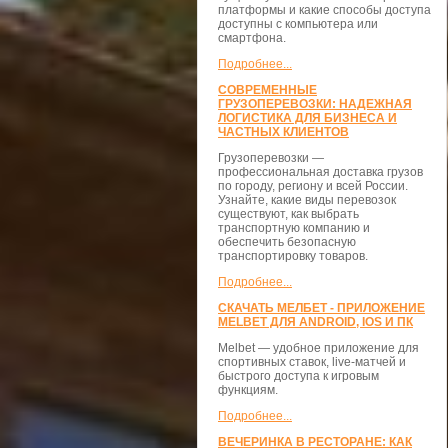
платформы и какие способы доступа
доступны с компьютера или
смартфона.
Подробнее...
СОВРЕМЕННЫЕ
ГРУЗОПЕРЕВОЗКИ: НАДЕЖНАЯ
ЛОГИСТИКА ДЛЯ БИЗНЕСА И
ЧАСТНЫХ КЛИЕНТОВ
Грузоперевозки —
профессиональная доставка грузов
по городу, региону и всей России.
Узнайте, какие виды перевозок
существуют, как выбрать
транспортную компанию и
обеспечить безопасную
транспортировку товаров.
Подробнее...
СКАЧАТЬ МЕЛБЕТ - ПРИЛОЖЕНИЕ
MELBET ДЛЯ ANDROID, IOS И ПК
Melbet — удобное приложение для
спортивных ставок, live-матчей и
быстрого доступа к игровым
функциям.
Подробнее...
ВЕЧЕРИНКА В РЕСТОРАНЕ: КАК