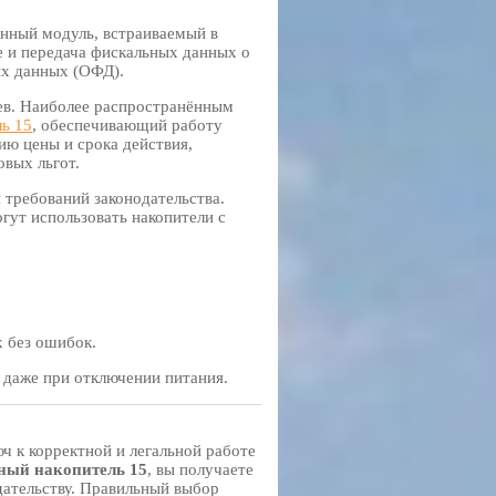
онный модуль, встраиваемый в
е и передача фискальных данных о
ых данных (ОФД).
цев. Наиболее распространённым
ь 15
, обеспечивающий работу
ию цены и срока действия,
овых льгот.
 требований законодательства.
гут использовать накопители с
 без ошибок.
даже при отключении питания.
юч к корректной и легальной работе
ный накопитель 15
, вы получаете
дательству. Правильный выбор