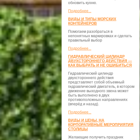
обновить кухню.
Подробнее...
ВИДЫ И ТИПЫ МОРСКИХ
КОНТЕЙНЕРОВ
Помогаем разобраться в
непонятных маркировках и сделать
правильный выбор
Подробнее...
ГИДРАВЛИЧЕСКИЙ ЦИЛИНДР
ДВУХСТОРОННЕГО ДЕЙСТВИЯ —
КАК ВЫБРАТЬ И НЕ ОШИБИТЬСЯ
Гидравлический цилиндр
двухстороннего действия
представляет собой объемный
гидравлический двигатель, в котором
движение выходного звена может
быть выполнено в двух
противоположных направлениях
(вперёд и назад).
Подробнее...
ВИДЫ И ЦЕНЫ, НА
КОРПОРАТИВНЫЕ МЕРОПРИЯТИЯ
СТОЛИЦЫ
Желающие получить праздник