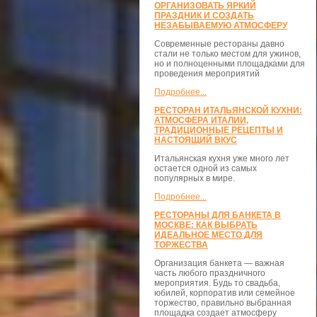
ОРГАНИЗОВАТЬ ЯРКИЙ
ПРАЗДНИК И СОЗДАТЬ
НЕЗАБЫВАЕМУЮ АТМОСФЕРУ
Современные рестораны давно
стали не только местом для ужинов,
но и полноценными площадками для
проведения мероприятий
Подробнее...
РЕСТОРАН ИТАЛЬЯНСКОЙ КУХНИ:
АТМОСФЕРА ИТАЛИИ,
ТРАДИЦИОННЫЕ РЕЦЕПТЫ И
НАСТОЯЩИЙ ВКУС
Итальянская кухня уже много лет
остается одной из самых
популярных в мире.
Подробнее...
РЕСТОРАНЫ ДЛЯ БАНКЕТА В
МОСКВЕ: КАК ВЫБРАТЬ
ИДЕАЛЬНОЕ МЕСТО ДЛЯ
ТОРЖЕСТВА
Организация банкета — важная
часть любого праздничного
мероприятия. Будь то свадьба,
юбилей, корпоратив или семейное
торжество, правильно выбранная
площадка создает атмосферу