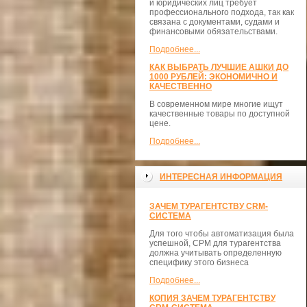
и юридических лиц требует
профессионального подхода, так как
связана с документами, судами и
финансовыми обязательствами.
Подробнее...
КАК ВЫБРАТЬ ЛУЧШИЕ АШКИ ДО
1000 РУБЛЕЙ: ЭКОНОМИЧНО И
КАЧЕСТВЕННО
В современном мире многие ищут
качественные товары по доступной
цене.
Подробнее...
ИНТЕРЕСНАЯ ИНФОРМАЦИЯ
ЗАЧЕМ ТУРАГЕНТСТВУ CRM-
СИСТЕМА
Для того чтобы автоматизация была
успешной, СРМ для турагентства
должна учитывать определенную
специфику этого бизнеса
Подробнее...
КОПИЯ ЗАЧЕМ ТУРАГЕНТСТВУ