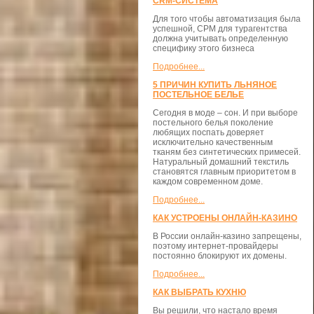
CRM-СИСТЕМА
Для того чтобы автоматизация была
успешной, СРМ для турагентства
должна учитывать определенную
специфику этого бизнеса
Подробнее...
5 ПРИЧИН КУПИТЬ ЛЬНЯНОЕ
ПОСТЕЛЬНОЕ БЕЛЬЕ
Сегодня в моде – сон. И при выборе
постельного белья поколение
любящих поспать доверяет
исключительно качественным
тканям без синтетических примесей.
Натуральный домашний текстиль
становятся главным приоритетом в
каждом современном доме.
Подробнее...
КАК УСТРОЕНЫ ОНЛАЙН-КАЗИНО
В России онлайн-казино запрещены,
поэтому интернет-провайдеры
постоянно блокируют их домены.
Подробнее...
КАК ВЫБРАТЬ КУХНЮ
Вы решили, что настало время