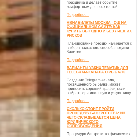
праздника и делает событие
комфортным для всех гостей
Подробнее...
АВИАБИЛЕТЫ МОСКВА - ОШ НА
ОФИЦИАЛЬНОМ САЙТЕ: КАК
КУПИТЬ ВЫГОДНО И БЕЗ ЛИШНИХ
РИСКОВ
Планирование поездки начинается с
выбора надежного способа покупки
билетов.
Подробнее...
ВАРИАНТЫ УЗКИХ ТЕМАТИК ДЛЯ
TELEGRAM-КАНАЛА О РЫБАЛК
Создание Telegram-канала,
посвящённого рыбалке, может
приносить хороший трафик, если
выбрать оригинальную и узкую нишу.
Подробнее...
СКОЛЬКО СТОИТ ПРОЙТИ
ПРОЦЕДУРУ БАНКРОТСТВА: ИЗ
ЧЕГО СКЛАДЫВАЕТСЯ ЦЕНА
ЮРИДИЧЕСКОГО
СОПРОВОЖДЕНИЯ
Процедура банкротства физических