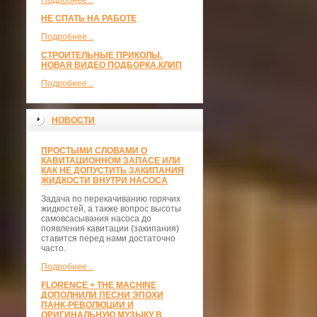
Подробнее...
НЕ СПАТЬ НА РАБОТЕ
Подробнее...
СТРОИТЕЛЬНЫЕ ПРИКОЛЫ.
НОВАЯ ВИДЕО ПОДБОРКА.КЛИП
Подробнее...
НОВОСТИ
ПРОСТЫМИ СЛОВАМИ О
КАВИТАЦИОННОМ ЗАПАСЕ ИЛИ
КАК НЕ ДОПУСТИТЬ ЗАКИПАНИЯ
ЖИДКОСТИ ВНУТРИ НАСОСА
Задача по перекачиванию горячих
жидкостей, а также вопрос высоты
самовсасывания насоса до
появления кавитации (закипания)
ставится перед нами достаточно
часто.
Подробнее...
FLORENCE + THE MACHINE
ДОПОЛНИЛИ ПЕСНИ ЭПОХИ
ПАНК-РЕВОЛЮЦИИ И
ОРИГИНАЛЬНУЮ МУЗЫКУ В