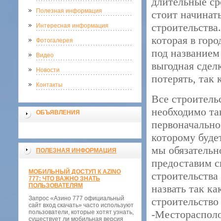
длительные сро
Полезная информация
стоит начинат
строительства
Интересная информация
которая в гор
Фотогалерея
под названием
Видео
выгодная сдел
Новости
потерять, так
Контакты
Все строитель
необходимо та
ОБЪЯВЛЕНИЯ
первоначально
которому буде
мы обязательн
ПОЛЕЗНАЯ ИНФОРМАЦИЯ
предоставим с
МОБИЛЬНЫЙ ДОСТУП К AZINO
строительства
777: ЧТО ВАЖНО ЗНАТЬ
ПОЛЬЗОВАТЕЛЯМ
назвать так к
Запрос «Азино 777 официальный
строительство
сайт вход скачать» часто используют
-Местораспол
пользователи, которые хотят узнать,
существует ли мобильная версия