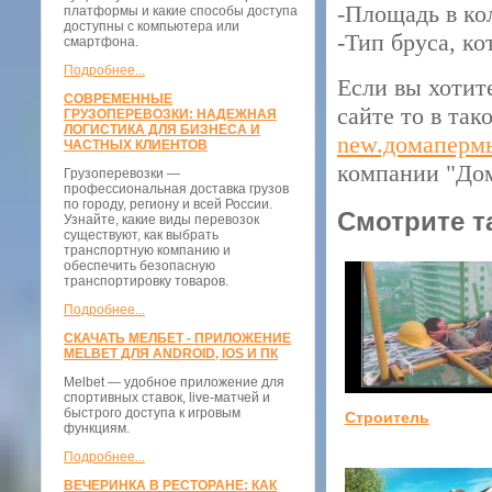
-Площадь в ко
платформы и какие способы доступа
доступны с компьютера или
-Тип бруса, ко
смартфона.
Подробнее...
Если вы хотит
СОВРЕМЕННЫЕ
сайте то в так
ГРУЗОПЕРЕВОЗКИ: НАДЕЖНАЯ
ЛОГИСТИКА ДЛЯ БИЗНЕСА И
new.домаперм
ЧАСТНЫХ КЛИЕНТОВ
компании "До
Грузоперевозки —
профессиональная доставка грузов
по городу, региону и всей России.
Смотрите т
Узнайте, какие виды перевозок
существуют, как выбрать
транспортную компанию и
обеспечить безопасную
транспортировку товаров.
Подробнее...
СКАЧАТЬ МЕЛБЕТ - ПРИЛОЖЕНИЕ
MELBET ДЛЯ ANDROID, IOS И ПК
Melbet — удобное приложение для
спортивных ставок, live-матчей и
быстрого доступа к игровым
Строитель
функциям.
Подробнее...
ВЕЧЕРИНКА В РЕСТОРАНЕ: КАК