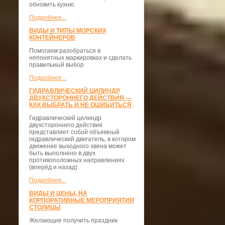
обновить кухню.
Подробнее...
ВИДЫ И ТИПЫ МОРСКИХ
КОНТЕЙНЕРОВ
Помогаем разобраться в
непонятных маркировках и сделать
правильный выбор
Подробнее...
ГИДРАВЛИЧЕСКИЙ ЦИЛИНДР
ДВУХСТОРОННЕГО ДЕЙСТВИЯ —
КАК ВЫБРАТЬ И НЕ ОШИБИТЬСЯ
Гидравлический цилиндр
двухстороннего действия
представляет собой объемный
гидравлический двигатель, в котором
движение выходного звена может
быть выполнено в двух
противоположных направлениях
(вперёд и назад).
Подробнее...
ВИДЫ И ЦЕНЫ, НА
КОРПОРАТИВНЫЕ МЕРОПРИЯТИЯ
СТОЛИЦЫ
Желающие получить праздник