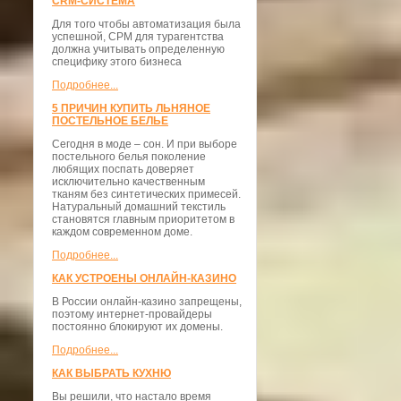
CRM-СИСТЕМА
Для того чтобы автоматизация была
успешной, СРМ для турагентства
должна учитывать определенную
специфику этого бизнеса
Подробнее...
5 ПРИЧИН КУПИТЬ ЛЬНЯНОЕ
ПОСТЕЛЬНОЕ БЕЛЬЕ
Сегодня в моде – сон. И при выборе
постельного белья поколение
любящих поспать доверяет
исключительно качественным
тканям без синтетических примесей.
Натуральный домашний текстиль
становятся главным приоритетом в
каждом современном доме.
Подробнее...
КАК УСТРОЕНЫ ОНЛАЙН-КАЗИНО
В России онлайн-казино запрещены,
поэтому интернет-провайдеры
постоянно блокируют их домены.
Подробнее...
КАК ВЫБРАТЬ КУХНЮ
Вы решили, что настало время