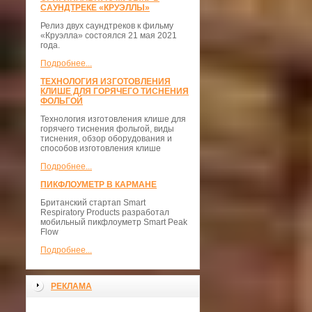
САУНДТРЕКЕ «КРУЭЛЛЫ»
Релиз двух саундтреков к фильму
«Круэлла» состоялся 21 мая 2021
года.
Подробнее...
ТЕХНОЛОГИЯ ИЗГОТОВЛЕНИЯ
КЛИШЕ ДЛЯ ГОРЯЧЕГО ТИСНЕНИЯ
ФОЛЬГОЙ
Технология изготовления клише для
горячего тиснения фольгой, виды
тиснения, обзор оборудования и
способов изготовления клише
Подробнее...
ПИКФЛОУМЕТР В КАРМАНЕ
Британский стартап Smart
Respiratory Products разработал
мобильный пикфлоуметр Smart Peak
Flow
Подробнее...
РЕКЛАМА