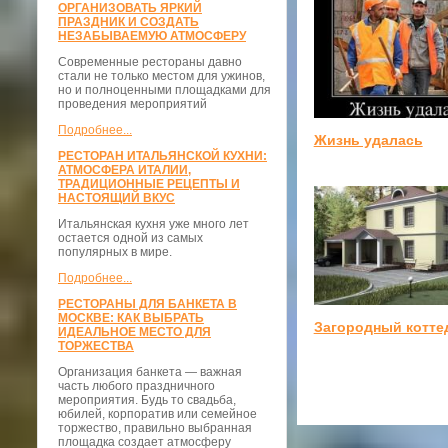
ОРГАНИЗОВАТЬ ЯРКИЙ
ПРАЗДНИК И СОЗДАТЬ
НЕЗАБЫВАЕМУЮ АТМОСФЕРУ
Современные рестораны давно
стали не только местом для ужинов,
но и полноценными площадками для
проведения мероприятий
Подробнее...
Жизнь удалась
РЕСТОРАН ИТАЛЬЯНСКОЙ КУХНИ:
АТМОСФЕРА ИТАЛИИ,
ТРАДИЦИОННЫЕ РЕЦЕПТЫ И
НАСТОЯЩИЙ ВКУС
Итальянская кухня уже много лет
остается одной из самых
популярных в мире.
Подробнее...
РЕСТОРАНЫ ДЛЯ БАНКЕТА В
МОСКВЕ: КАК ВЫБРАТЬ
Загородный котте
ИДЕАЛЬНОЕ МЕСТО ДЛЯ
ТОРЖЕСТВА
Организация банкета — важная
часть любого праздничного
мероприятия. Будь то свадьба,
юбилей, корпоратив или семейное
торжество, правильно выбранная
площадка создает атмосферу