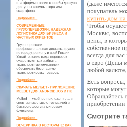
(даже имеются
платформы и какие способы доступа
доступны с компьютера или
покупатель мо
смартфона.
купить дом на
Подробнее...
Чтобы осущест
СОВРЕМЕННЫЕ
ГРУЗОПЕРЕВОЗКИ: НАДЕЖНАЯ
Москвы, воспо
ЛОГИСТИКА ДЛЯ БИЗНЕСА И
ЧАСТНЫХ КЛИЕНТОВ
цены, в котор
Грузоперевозки —
собственное п
профессиональная доставка грузов
по городу, региону и всей России.
всегда для вас
Узнайте, какие виды перевозок
существуют, как выбрать
в евро (Цены м
транспортную компанию и
любой валюте,
обеспечить безопасную
транспортировку товаров.
Подробнее...
Есть вопросы, 
СКАЧАТЬ МЕЛБЕТ - ПРИЛОЖЕНИЕ
которые могут
MELBET ДЛЯ ANDROID, IOS И ПК
Обращайтесь в
Melbet — удобное приложение для
приобретении 
спортивных ставок, live-матчей и
быстрого доступа к игровым
функциям.
Смотрите т
Подробнее...
ВЕЧЕРИНКА В РЕСТОРАНЕ: КАК