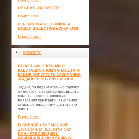
Подробнее...
НЕ СПАТЬ НА РАБОТЕ
Подробнее...
СТРОИТЕЛЬНЫЕ ПРИКОЛЫ.
НОВАЯ ВИДЕО ПОДБОРКА.КЛИП
Подробнее...
НОВОСТИ
ПРОСТЫМИ СЛОВАМИ О
КАВИТАЦИОННОМ ЗАПАСЕ ИЛИ
КАК НЕ ДОПУСТИТЬ ЗАКИПАНИЯ
ЖИДКОСТИ ВНУТРИ НАСОСА
Задача по перекачиванию горячих
жидкостей, а также вопрос высоты
самовсасывания насоса до
появления кавитации (закипания)
ставится перед нами достаточно
часто.
Подробнее...
FLORENCE + THE MACHINE
ДОПОЛНИЛИ ПЕСНИ ЭПОХИ
ПАНК-РЕВОЛЮЦИИ И
ОРИГИНАЛЬНУЮ МУЗЫКУ В