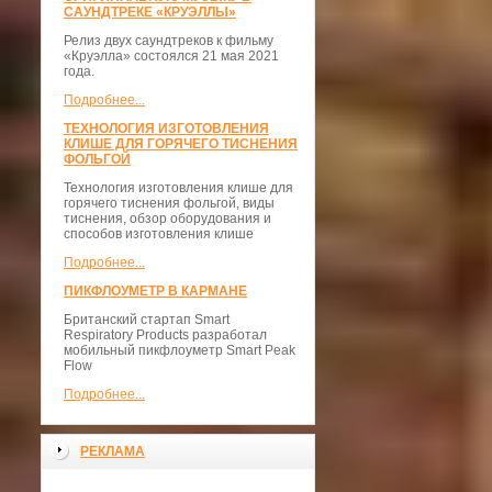
САУНДТРЕКЕ «КРУЭЛЛЫ»
Релиз двух саундтреков к фильму
«Круэлла» состоялся 21 мая 2021
года.
Подробнее...
ТЕХНОЛОГИЯ ИЗГОТОВЛЕНИЯ
КЛИШЕ ДЛЯ ГОРЯЧЕГО ТИСНЕНИЯ
ФОЛЬГОЙ
Технология изготовления клише для
горячего тиснения фольгой, виды
тиснения, обзор оборудования и
способов изготовления клише
Подробнее...
ПИКФЛОУМЕТР В КАРМАНЕ
Британский стартап Smart
Respiratory Products разработал
мобильный пикфлоуметр Smart Peak
Flow
Подробнее...
РЕКЛАМА