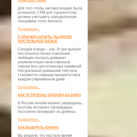
CRM-СИСТЕМА
Для того чтобы автоматизация была
успешной, СРМ для турагентства
должна учитывать определенную
специфику этого бизнеса
Подробнее...
5 ПРИЧИН КУПИТЬ ЛЬНЯНОЕ
ПОСТЕЛЬНОЕ БЕЛЬЕ
Сегодня в моде – сон. И при выборе
постельного белья поколение
любящих поспать доверяет
исключительно качественным
тканям без синтетических примесей.
Натуральный домашний текстиль
становятся главным приоритетом в
каждом современном доме.
Подробнее...
КАК УСТРОЕНЫ ОНЛАЙН-КАЗИНО
В России онлайн-казино запрещены,
поэтому интернет-провайдеры
постоянно блокируют их домены.
Подробнее...
КАК ВЫБРАТЬ КУХНЮ
Вы решили, что настало время