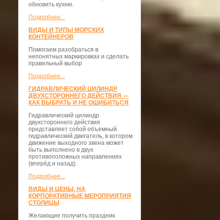
обновить кухню.
Подробнее...
ВИДЫ И ТИПЫ МОРСКИХ
КОНТЕЙНЕРОВ
Помогаем разобраться в
непонятных маркировках и сделать
правильный выбор
Подробнее...
ГИДРАВЛИЧЕСКИЙ ЦИЛИНДР
ДВУХСТОРОННЕГО ДЕЙСТВИЯ —
КАК ВЫБРАТЬ И НЕ ОШИБИТЬСЯ
Гидравлический цилиндр
двухстороннего действия
представляет собой объемный
гидравлический двигатель, в котором
движение выходного звена может
быть выполнено в двух
противоположных направлениях
(вперёд и назад).
Подробнее...
ВИДЫ И ЦЕНЫ, НА
КОРПОРАТИВНЫЕ МЕРОПРИЯТИЯ
СТОЛИЦЫ
Желающие получить праздник