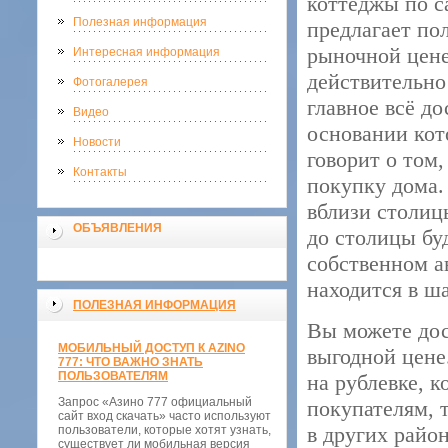
коттеджы по с
Полезная информация
предлагает по
рыночной цене
Интересная информация
действительно 
Фотогалерея
главное всё до
Видео
основании кот
Новости
говорит о том,
Контакты
покупку дома.
вблизи столиц
ОБЪЯВЛЕНИЯ
до столицы бу
собственном а
находится в ш
ПОЛЕЗНАЯ ИНФОРМАЦИЯ
Вы можете дос
МОБИЛЬНЫЙ ДОСТУП К AZINO
выгодной цене
777: ЧТО ВАЖНО ЗНАТЬ
ПОЛЬЗОВАТЕЛЯМ
на рублевке, 
Запрос «Азино 777 официальный
покупателям, 
сайт вход скачать» часто используют
в других райо
пользователи, которые хотят узнать,
существует ли мобильная версия