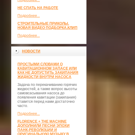
Подробнее...
НЕ СПАТЬ НА РАБОТЕ
Подробнее...
СТРОИТЕЛЬНЫЕ ПРИКОЛЫ.
НОВАЯ ВИДЕО ПОДБОРКА.КЛИП
Подробнее...
НОВОСТИ
ПРОСТЫМИ СЛОВАМИ О
КАВИТАЦИОННОМ ЗАПАСЕ ИЛИ
КАК НЕ ДОПУСТИТЬ ЗАКИПАНИЯ
ЖИДКОСТИ ВНУТРИ НАСОСА
Задача по перекачиванию горячих
жидкостей, а также вопрос высоты
самовсасывания насоса до
появления кавитации (закипания)
ставится перед нами достаточно
часто.
Подробнее...
FLORENCE + THE MACHINE
ДОПОЛНИЛИ ПЕСНИ ЭПОХИ
ПАНК-РЕВОЛЮЦИИ И
ОРИГИНАЛЬНУЮ МУЗЫКУ В