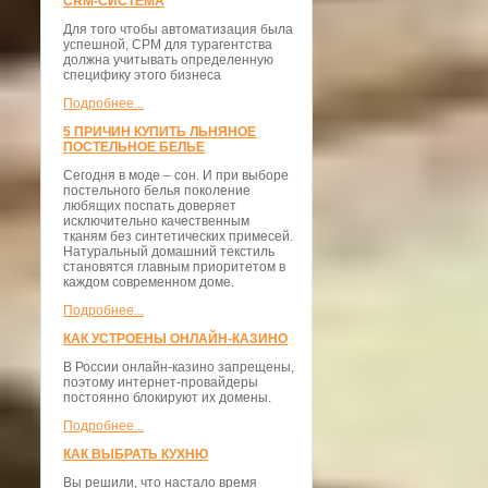
CRM-СИСТЕМА
Для того чтобы автоматизация была
успешной, СРМ для турагентства
должна учитывать определенную
специфику этого бизнеса
Подробнее...
5 ПРИЧИН КУПИТЬ ЛЬНЯНОЕ
ПОСТЕЛЬНОЕ БЕЛЬЕ
Сегодня в моде – сон. И при выборе
постельного белья поколение
любящих поспать доверяет
исключительно качественным
тканям без синтетических примесей.
Натуральный домашний текстиль
становятся главным приоритетом в
каждом современном доме.
Подробнее...
КАК УСТРОЕНЫ ОНЛАЙН-КАЗИНО
В России онлайн-казино запрещены,
поэтому интернет-провайдеры
постоянно блокируют их домены.
Подробнее...
КАК ВЫБРАТЬ КУХНЮ
Вы решили, что настало время