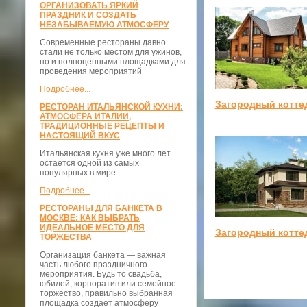
ОРГАНИЗОВАТЬ ЯРКИЙ
ПРАЗДНИК И СОЗДАТЬ
НЕЗАБЫВАЕМУЮ АТМОСФЕРУ
Современные рестораны давно
стали не только местом для ужинов,
но и полноценными площадками для
проведения мероприятий
Подробнее...
Загородный котте
РЕСТОРАН ИТАЛЬЯНСКОЙ КУХНИ:
АТМОСФЕРА ИТАЛИИ,
ТРАДИЦИОННЫЕ РЕЦЕПТЫ И
НАСТОЯЩИЙ ВКУС
Итальянская кухня уже много лет
остается одной из самых
популярных в мире.
Подробнее...
РЕСТОРАНЫ ДЛЯ БАНКЕТА В
МОСКВЕ: КАК ВЫБРАТЬ
ИДЕАЛЬНОЕ МЕСТО ДЛЯ
Загородный котте
ТОРЖЕСТВА
Организация банкета — важная
часть любого праздничного
мероприятия. Будь то свадьба,
юбилей, корпоратив или семейное
торжество, правильно выбранная
площадка создает атмосферу