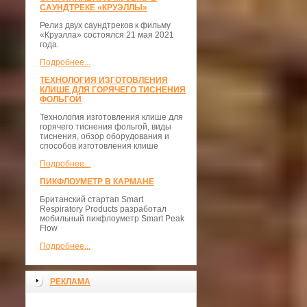
САУНДТРЕКЕ «КРУЭЛЛЫ»
Релиз двух саундтреков к фильму
«Круэлла» состоялся 21 мая 2021
года.
Подробнее...
ТЕХНОЛОГИЯ ИЗГОТОВЛЕНИЯ
КЛИШЕ ДЛЯ ГОРЯЧЕГО ТИСНЕНИЯ
ФОЛЬГОЙ
Технология изготовления клише для
горячего тиснения фольгой, виды
тиснения, обзор оборудования и
способов изготовления клише
Подробнее...
ПИКФЛОУМЕТР В КАРМАНЕ
Британский стартап Smart
Respiratory Products разработал
мобильный пикфлоуметр Smart Peak
Flow
Подробнее...
РЕКЛАМА