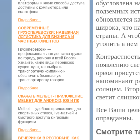
обусловлена н
платформы и какие способы доступа
доступны с компьютера или
подземных ист
смартфона.
обновляется к
Подробнее...
широка, что н
СОВРЕМЕННЫЕ
ГРУЗОПЕРЕВОЗКИ: НАДЕЖНАЯ
страны. А что
ЛОГИСТИКА ДЛЯ БИЗНЕСА И
ЧАСТНЫХ КЛИЕНТОВ
утопить в нем
Грузоперевозки —
профессиональная доставка грузов
Контрастность
по городу, региону и всей России.
Узнайте, какие виды перевозок
появлению све
существуют, как выбрать
ореол присутс
транспортную компанию и
обеспечить безопасную
напоминают ра
транспортировку товаров.
солнцем. Втор
Подробнее...
светит слишко
СКАЧАТЬ МЕЛБЕТ - ПРИЛОЖЕНИЕ
MELBET ДЛЯ ANDROID, IOS И ПК
Все Ваши цел
Melbet — удобное приложение для
спортивных ставок, live-матчей и
оправданны.
быстрого доступа к игровым
функциям.
Смотрите т
Подробнее...
ВЕЧЕРИНКА В РЕСТОРАНЕ: КАК