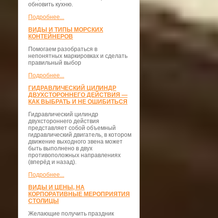
обновить кухню.
Подробнее...
ВИДЫ И ТИПЫ МОРСКИХ
КОНТЕЙНЕРОВ
Помогаем разобраться в
непонятных маркировках и сделать
правильный выбор
Подробнее...
ГИДРАВЛИЧЕСКИЙ ЦИЛИНДР
ДВУХСТОРОННЕГО ДЕЙСТВИЯ —
КАК ВЫБРАТЬ И НЕ ОШИБИТЬСЯ
Гидравлический цилиндр
двухстороннего действия
представляет собой объемный
гидравлический двигатель, в котором
движение выходного звена может
быть выполнено в двух
противоположных направлениях
(вперёд и назад).
Подробнее...
ВИДЫ И ЦЕНЫ, НА
КОРПОРАТИВНЫЕ МЕРОПРИЯТИЯ
СТОЛИЦЫ
Желающие получить праздник