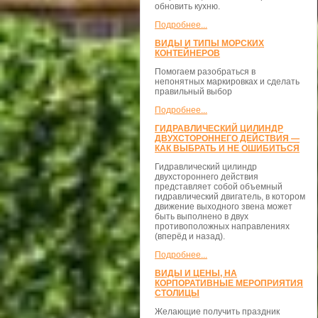
обновить кухню.
Подробнее...
ВИДЫ И ТИПЫ МОРСКИХ
КОНТЕЙНЕРОВ
Помогаем разобраться в
непонятных маркировках и сделать
правильный выбор
Подробнее...
ГИДРАВЛИЧЕСКИЙ ЦИЛИНДР
ДВУХСТОРОННЕГО ДЕЙСТВИЯ —
КАК ВЫБРАТЬ И НЕ ОШИБИТЬСЯ
Гидравлический цилиндр
двухстороннего действия
представляет собой объемный
гидравлический двигатель, в котором
движение выходного звена может
быть выполнено в двух
противоположных направлениях
(вперёд и назад).
Подробнее...
ВИДЫ И ЦЕНЫ, НА
КОРПОРАТИВНЫЕ МЕРОПРИЯТИЯ
СТОЛИЦЫ
Желающие получить праздник