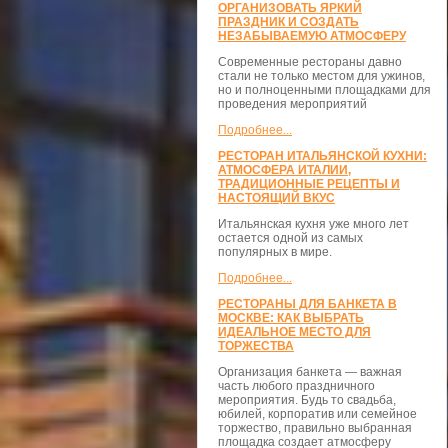
ОРГАНИЗОВАТЬ ЯРКИЙ
ПРАЗДНИК И СОЗДАТЬ
НЕЗАБЫВАЕМУЮ АТМОСФЕРУ
Современные рестораны давно
стали не только местом для ужинов,
но и полноценными площадками для
проведения мероприятий
Подробнее...
РЕСТОРАН ИТАЛЬЯНСКОЙ КУХНИ:
АТМОСФЕРА ИТАЛИИ,
ТРАДИЦИОННЫЕ РЕЦЕПТЫ И
НАСТОЯЩИЙ ВКУС
Итальянская кухня уже много лет
остается одной из самых
популярных в мире.
Подробнее...
РЕСТОРАНЫ ДЛЯ БАНКЕТА В
МОСКВЕ: КАК ВЫБРАТЬ
ИДЕАЛЬНОЕ МЕСТО ДЛЯ
ТОРЖЕСТВА
Организация банкета — важная
часть любого праздничного
мероприятия. Будь то свадьба,
юбилей, корпоратив или семейное
торжество, правильно выбранная
площадка создает атмосферу