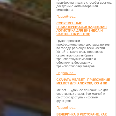
платформы и какие способы доступа
доступны с компьютера или
смартфона.
Подробнее...
СОВРЕМЕННЫЕ
ГРУЗОПЕРЕВОЗКИ: НАДЕЖНАЯ
ЛОГИСТИКА ДЛЯ БИЗНЕСА И
ЧАСТНЫХ КЛИЕНТОВ
Грузоперевозки —
профессиональная доставка грузов
по городу, региону и всей России.
Узнайте, какие виды перевозок
существуют, как выбрать
транспортную компанию и
обеспечить безопасную
транспортировку товаров.
Подробнее...
СКАЧАТЬ МЕЛБЕТ - ПРИЛОЖЕНИЕ
MELBET ДЛЯ ANDROID, IOS И ПК
Melbet — удобное приложение для
спортивных ставок, live-матчей и
быстрого доступа к игровым
функциям.
Подробнее...
ВЕЧЕРИНКА В РЕСТОРАНЕ: КАК