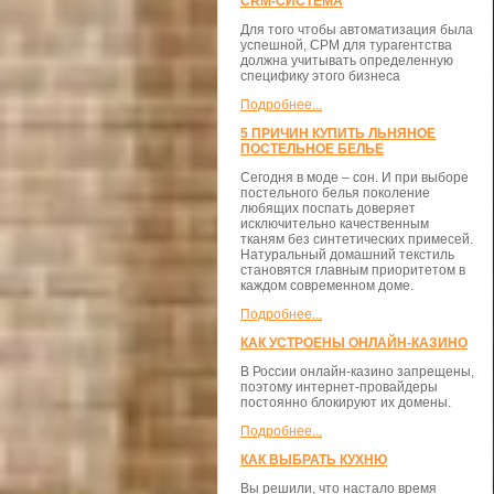
CRM-СИСТЕМА
Для того чтобы автоматизация была
успешной, СРМ для турагентства
должна учитывать определенную
специфику этого бизнеса
Подробнее...
5 ПРИЧИН КУПИТЬ ЛЬНЯНОЕ
ПОСТЕЛЬНОЕ БЕЛЬЕ
Сегодня в моде – сон. И при выборе
постельного белья поколение
любящих поспать доверяет
исключительно качественным
тканям без синтетических примесей.
Натуральный домашний текстиль
становятся главным приоритетом в
каждом современном доме.
Подробнее...
КАК УСТРОЕНЫ ОНЛАЙН-КАЗИНО
В России онлайн-казино запрещены,
поэтому интернет-провайдеры
постоянно блокируют их домены.
Подробнее...
КАК ВЫБРАТЬ КУХНЮ
Вы решили, что настало время