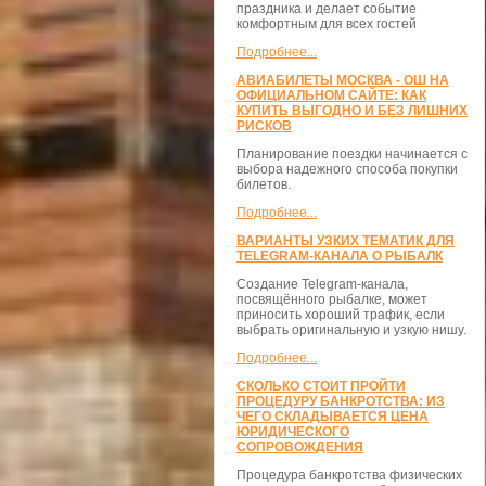
праздника и делает событие
комфортным для всех гостей
Подробнее...
АВИАБИЛЕТЫ МОСКВА - ОШ НА
ОФИЦИАЛЬНОМ САЙТЕ: КАК
КУПИТЬ ВЫГОДНО И БЕЗ ЛИШНИХ
РИСКОВ
Планирование поездки начинается с
выбора надежного способа покупки
билетов.
Подробнее...
ВАРИАНТЫ УЗКИХ ТЕМАТИК ДЛЯ
TELEGRAM-КАНАЛА О РЫБАЛК
Создание Telegram-канала,
посвящённого рыбалке, может
приносить хороший трафик, если
выбрать оригинальную и узкую нишу.
Подробнее...
СКОЛЬКО СТОИТ ПРОЙТИ
ПРОЦЕДУРУ БАНКРОТСТВА: ИЗ
ЧЕГО СКЛАДЫВАЕТСЯ ЦЕНА
ЮРИДИЧЕСКОГО
СОПРОВОЖДЕНИЯ
Процедура банкротства физических