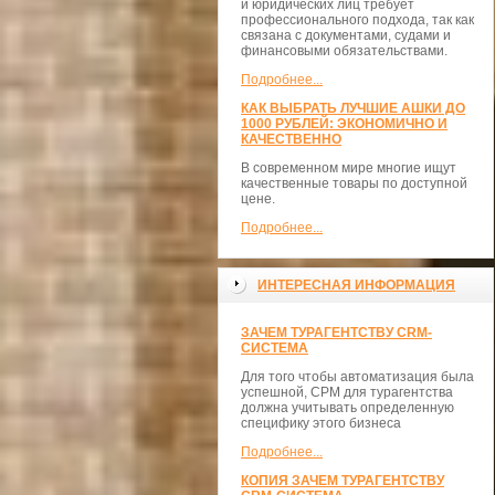
и юридических лиц требует
профессионального подхода, так как
связана с документами, судами и
финансовыми обязательствами.
Подробнее...
КАК ВЫБРАТЬ ЛУЧШИЕ АШКИ ДО
1000 РУБЛЕЙ: ЭКОНОМИЧНО И
КАЧЕСТВЕННО
В современном мире многие ищут
качественные товары по доступной
цене.
Подробнее...
ИНТЕРЕСНАЯ ИНФОРМАЦИЯ
ЗАЧЕМ ТУРАГЕНТСТВУ CRM-
СИСТЕМА
Для того чтобы автоматизация была
успешной, СРМ для турагентства
должна учитывать определенную
специфику этого бизнеса
Подробнее...
КОПИЯ ЗАЧЕМ ТУРАГЕНТСТВУ