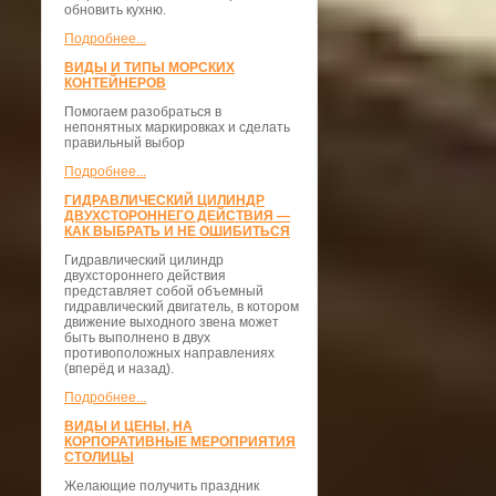
обновить кухню.
Подробнее...
ВИДЫ И ТИПЫ МОРСКИХ
КОНТЕЙНЕРОВ
Помогаем разобраться в
непонятных маркировках и сделать
правильный выбор
Подробнее...
ГИДРАВЛИЧЕСКИЙ ЦИЛИНДР
ДВУХСТОРОННЕГО ДЕЙСТВИЯ —
КАК ВЫБРАТЬ И НЕ ОШИБИТЬСЯ
Гидравлический цилиндр
двухстороннего действия
представляет собой объемный
гидравлический двигатель, в котором
движение выходного звена может
быть выполнено в двух
противоположных направлениях
(вперёд и назад).
Подробнее...
ВИДЫ И ЦЕНЫ, НА
КОРПОРАТИВНЫЕ МЕРОПРИЯТИЯ
СТОЛИЦЫ
Желающие получить праздник