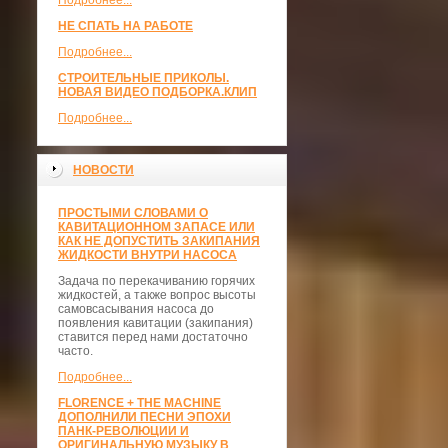
Подробнее...
НЕ СПАТЬ НА РАБОТЕ
Подробнее...
СТРОИТЕЛЬНЫЕ ПРИКОЛЫ.
НОВАЯ ВИДЕО ПОДБОРКА.КЛИП
Подробнее...
НОВОСТИ
ПРОСТЫМИ СЛОВАМИ О
КАВИТАЦИОННОМ ЗАПАСЕ ИЛИ
КАК НЕ ДОПУСТИТЬ ЗАКИПАНИЯ
ЖИДКОСТИ ВНУТРИ НАСОСА
Задача по перекачиванию горячих
жидкостей, а также вопрос высоты
самовсасывания насоса до
появления кавитации (закипания)
ставится перед нами достаточно
часто.
Подробнее...
FLORENCE + THE MACHINE
ДОПОЛНИЛИ ПЕСНИ ЭПОХИ
ПАНК-РЕВОЛЮЦИИ И
ОРИГИНАЛЬНУЮ МУЗЫКУ В