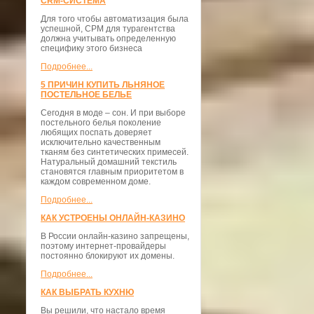
CRM-СИСТЕМА
Для того чтобы автоматизация была
успешной, СРМ для турагентства
должна учитывать определенную
специфику этого бизнеса
Подробнее...
5 ПРИЧИН КУПИТЬ ЛЬНЯНОЕ
ПОСТЕЛЬНОЕ БЕЛЬЕ
Сегодня в моде – сон. И при выборе
постельного белья поколение
любящих поспать доверяет
исключительно качественным
тканям без синтетических примесей.
Натуральный домашний текстиль
становятся главным приоритетом в
каждом современном доме.
Подробнее...
КАК УСТРОЕНЫ ОНЛАЙН-КАЗИНО
В России онлайн-казино запрещены,
поэтому интернет-провайдеры
постоянно блокируют их домены.
Подробнее...
КАК ВЫБРАТЬ КУХНЮ
Вы решили, что настало время