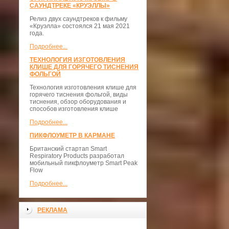
САУНДТРЕКЕ «КРУЭЛЛЫ»
Релиз двух саундтреков к фильму
«Круэлла» состоялся 21 мая 2021
года.
Подробнее...
ТЕХНОЛОГИЯ ИЗГОТОВЛЕНИЯ
КЛИШЕ ДЛЯ ГОРЯЧЕГО ТИСНЕНИЯ
ФОЛЬГОЙ
Технология изготовления клише для
горячего тиснения фольгой, виды
тиснения, обзор оборудования и
способов изготовления клише
Подробнее...
ПИКФЛОУМЕТР В КАРМАНЕ
Британский стартап Smart
Respiratory Products разработал
мобильный пикфлоуметр Smart Peak
Flow
Подробнее...
РЕКЛАМА