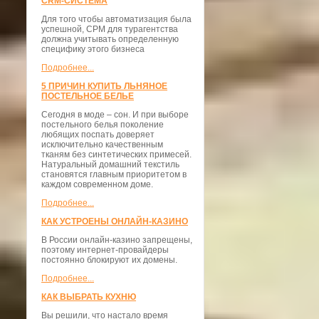
CRM-СИСТЕМА
Для того чтобы автоматизация была
успешной, СРМ для турагентства
должна учитывать определенную
специфику этого бизнеса
Подробнее...
5 ПРИЧИН КУПИТЬ ЛЬНЯНОЕ
ПОСТЕЛЬНОЕ БЕЛЬЕ
Сегодня в моде – сон. И при выборе
постельного белья поколение
любящих поспать доверяет
исключительно качественным
тканям без синтетических примесей.
Натуральный домашний текстиль
становятся главным приоритетом в
каждом современном доме.
Подробнее...
КАК УСТРОЕНЫ ОНЛАЙН-КАЗИНО
В России онлайн-казино запрещены,
поэтому интернет-провайдеры
постоянно блокируют их домены.
Подробнее...
КАК ВЫБРАТЬ КУХНЮ
Вы решили, что настало время