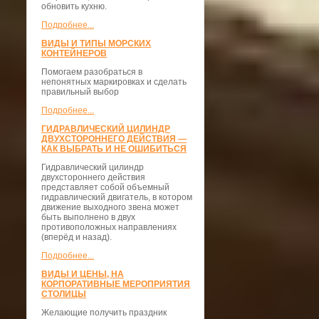
обновить кухню.
Подробнее...
ВИДЫ И ТИПЫ МОРСКИХ
КОНТЕЙНЕРОВ
Помогаем разобраться в
непонятных маркировках и сделать
правильный выбор
Подробнее...
ГИДРАВЛИЧЕСКИЙ ЦИЛИНДР
ДВУХСТОРОННЕГО ДЕЙСТВИЯ —
КАК ВЫБРАТЬ И НЕ ОШИБИТЬСЯ
Гидравлический цилиндр
двухстороннего действия
представляет собой объемный
гидравлический двигатель, в котором
движение выходного звена может
быть выполнено в двух
противоположных направлениях
(вперёд и назад).
Подробнее...
ВИДЫ И ЦЕНЫ, НА
КОРПОРАТИВНЫЕ МЕРОПРИЯТИЯ
СТОЛИЦЫ
Желающие получить праздник