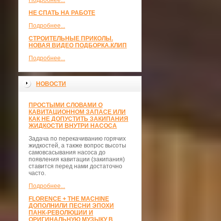
Подробнее...
НЕ СПАТЬ НА РАБОТЕ
Подробнее...
СТРОИТЕЛЬНЫЕ ПРИКОЛЫ.
НОВАЯ ВИДЕО ПОДБОРКА.КЛИП
Подробнее...
НОВОСТИ
ПРОСТЫМИ СЛОВАМИ О
КАВИТАЦИОННОМ ЗАПАСЕ ИЛИ
КАК НЕ ДОПУСТИТЬ ЗАКИПАНИЯ
ЖИДКОСТИ ВНУТРИ НАСОСА
Задача по перекачиванию горячих
жидкостей, а также вопрос высоты
самовсасывания насоса до
появления кавитации (закипания)
ставится перед нами достаточно
часто.
Подробнее...
FLORENCE + THE MACHINE
ДОПОЛНИЛИ ПЕСНИ ЭПОХИ
ПАНК-РЕВОЛЮЦИИ И
ОРИГИНАЛЬНУЮ МУЗЫКУ В