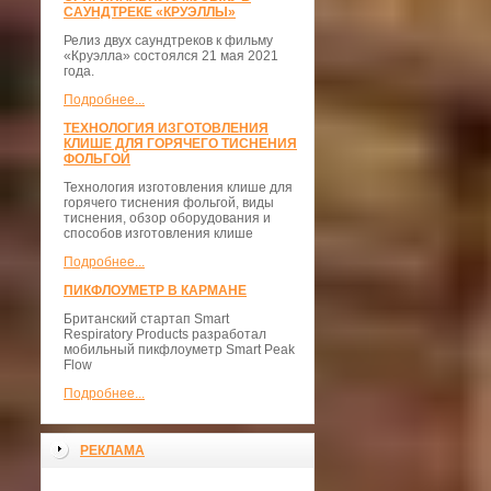
САУНДТРЕКЕ «КРУЭЛЛЫ»
Релиз двух саундтреков к фильму
«Круэлла» состоялся 21 мая 2021
года.
Подробнее...
ТЕХНОЛОГИЯ ИЗГОТОВЛЕНИЯ
КЛИШЕ ДЛЯ ГОРЯЧЕГО ТИСНЕНИЯ
ФОЛЬГОЙ
Технология изготовления клише для
горячего тиснения фольгой, виды
тиснения, обзор оборудования и
способов изготовления клише
Подробнее...
ПИКФЛОУМЕТР В КАРМАНЕ
Британский стартап Smart
Respiratory Products разработал
мобильный пикфлоуметр Smart Peak
Flow
Подробнее...
РЕКЛАМА