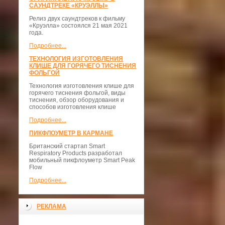
САУНДТРЕКЕ «КРУЭЛЛЫ»
Релиз двух саундтреков к фильму
«Круэлла» состоялся 21 мая 2021
года.
Подробнее...
ТЕХНОЛОГИЯ ИЗГОТОВЛЕНИЯ
КЛИШЕ ДЛЯ ГОРЯЧЕГО ТИСНЕНИЯ
ФОЛЬГОЙ
Технология изготовления клише для
горячего тиснения фольгой, виды
тиснения, обзор оборудования и
способов изготовления клише
Подробнее...
ПИКФЛОУМЕТР В КАРМАНЕ
Британский стартап Smart
Respiratory Products разработал
мобильный пикфлоуметр Smart Peak
Flow
Подробнее...
РЕКЛАМА