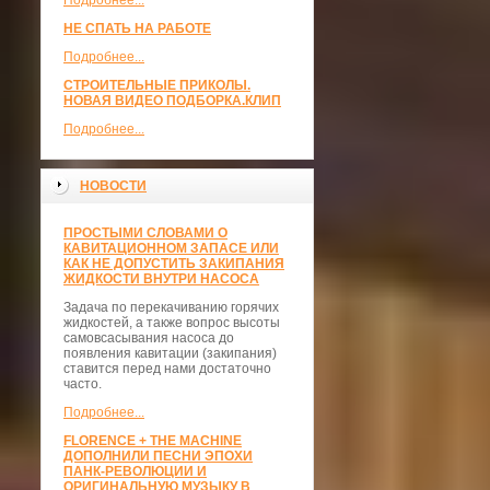
Подробнее...
НЕ СПАТЬ НА РАБОТЕ
Подробнее...
СТРОИТЕЛЬНЫЕ ПРИКОЛЫ.
НОВАЯ ВИДЕО ПОДБОРКА.КЛИП
Подробнее...
НОВОСТИ
ПРОСТЫМИ СЛОВАМИ О
КАВИТАЦИОННОМ ЗАПАСЕ ИЛИ
КАК НЕ ДОПУСТИТЬ ЗАКИПАНИЯ
ЖИДКОСТИ ВНУТРИ НАСОСА
Задача по перекачиванию горячих
жидкостей, а также вопрос высоты
самовсасывания насоса до
появления кавитации (закипания)
ставится перед нами достаточно
часто.
Подробнее...
FLORENCE + THE MACHINE
ДОПОЛНИЛИ ПЕСНИ ЭПОХИ
ПАНК-РЕВОЛЮЦИИ И
ОРИГИНАЛЬНУЮ МУЗЫКУ В