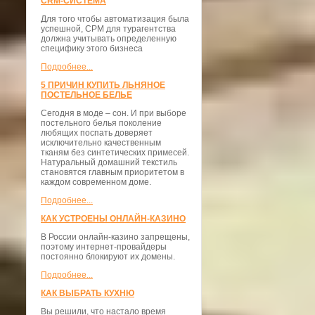
CRM-СИСТЕМА
Для того чтобы автоматизация была
успешной, СРМ для турагентства
должна учитывать определенную
специфику этого бизнеса
Подробнее...
5 ПРИЧИН КУПИТЬ ЛЬНЯНОЕ
ПОСТЕЛЬНОЕ БЕЛЬЕ
Сегодня в моде – сон. И при выборе
постельного белья поколение
любящих поспать доверяет
исключительно качественным
тканям без синтетических примесей.
Натуральный домашний текстиль
становятся главным приоритетом в
каждом современном доме.
Подробнее...
КАК УСТРОЕНЫ ОНЛАЙН-КАЗИНО
В России онлайн-казино запрещены,
поэтому интернет-провайдеры
постоянно блокируют их домены.
Подробнее...
КАК ВЫБРАТЬ КУХНЮ
Вы решили, что настало время