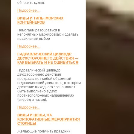
обновить кухню.
Подробнее...
ВИДЫ И ТИПЫ МОРСКИХ
КОНТЕЙНЕРОВ
Помогаем разобраться в
непонятных маркировках и сделать
правильный выбор
Подробнее...
ГИДРАВЛИЧЕСКИЙ ЦИЛИНДР
ДВУХСТОРОННЕГО ДЕЙСТВИЯ —
КАК ВЫБРАТЬ И НЕ ОШИБИТЬСЯ
Гидравлический цилиндр
двухстороннего действия
представляет собой объемный
гидравлический двигатель, в котором
движение выходного звена может
быть выполнено в двух
противоположных направлениях
(вперёд и назад).
Подробнее...
ВИДЫ И ЦЕНЫ, НА
КОРПОРАТИВНЫЕ МЕРОПРИЯТИЯ
СТОЛИЦЫ
Желающие получить праздник