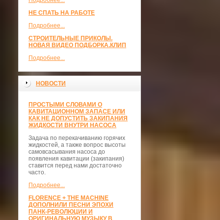
Подробнее...
НЕ СПАТЬ НА РАБОТЕ
Подробнее...
СТРОИТЕЛЬНЫЕ ПРИКОЛЫ.
НОВАЯ ВИДЕО ПОДБОРКА.КЛИП
Подробнее...
НОВОСТИ
ПРОСТЫМИ СЛОВАМИ О
КАВИТАЦИОННОМ ЗАПАСЕ ИЛИ
КАК НЕ ДОПУСТИТЬ ЗАКИПАНИЯ
ЖИДКОСТИ ВНУТРИ НАСОСА
Задача по перекачиванию горячих
жидкостей, а также вопрос высоты
самовсасывания насоса до
появления кавитации (закипания)
ставится перед нами достаточно
часто.
Подробнее...
FLORENCE + THE MACHINE
ДОПОЛНИЛИ ПЕСНИ ЭПОХИ
ПАНК-РЕВОЛЮЦИИ И
ОРИГИНАЛЬНУЮ МУЗЫКУ В