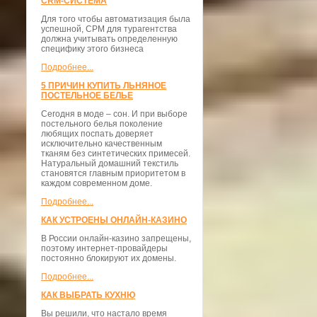
CRM-СИСТЕМА
Для того чтобы автоматизация была
успешной, СРМ для турагентства
должна учитывать определенную
специфику этого бизнеса
Подробнее...
5 ПРИЧИН КУПИТЬ ЛЬНЯНОЕ
ПОСТЕЛЬНОЕ БЕЛЬЕ
Сегодня в моде – сон. И при выборе
постельного белья поколение
любящих поспать доверяет
исключительно качественным
тканям без синтетических примесей.
Натуральный домашний текстиль
становятся главным приоритетом в
каждом современном доме.
Подробнее...
КАК УСТРОЕНЫ ОНЛАЙН-КАЗИНО
В России онлайн-казино запрещены,
поэтому интернет-провайдеры
постоянно блокируют их домены.
Подробнее...
КАК ВЫБРАТЬ КУХНЮ
Вы решили, что настало время