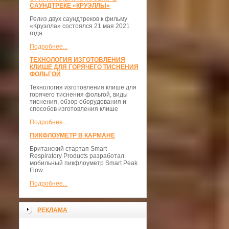
САУНДТРЕКЕ «КРУЭЛЛЫ»
Релиз двух саундтреков к фильму
«Круэлла» состоялся 21 мая 2021
года.
Подробнее...
ТЕХНОЛОГИЯ ИЗГОТОВЛЕНИЯ
КЛИШЕ ДЛЯ ГОРЯЧЕГО ТИСНЕНИЯ
ФОЛЬГОЙ
Технология изготовления клише для
горячего тиснения фольгой, виды
тиснения, обзор оборудования и
способов изготовления клише
Подробнее...
ПИКФЛОУМЕТР В КАРМАНЕ
Британский стартап Smart
Respiratory Products разработал
мобильный пикфлоуметр Smart Peak
Flow
Подробнее...
РЕКЛАМА