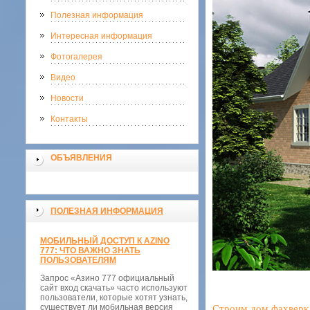
Полезная информация
Интересная информация
Фотогалерея
Видео
Новости
Контакты
ОБЪЯВЛЕНИЯ
ПОЛЕЗНАЯ ИНФОРМАЦИЯ
МОБИЛЬНЫЙ ДОСТУП К AZINO
777: ЧТО ВАЖНО ЗНАТЬ
ПОЛЬЗОВАТЕЛЯМ
Запрос «Азино 777 официальный
сайт вход скачать» часто используют
пользователи, которые хотят узнать,
существует ли мобильная версия
Строим дом фахверк