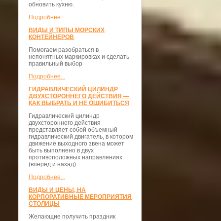
обновить кухню.
Подробнее...
ВИДЫ И ТИПЫ МОРСКИХ
КОНТЕЙНЕРОВ
Помогаем разобраться в
непонятных маркировках и сделать
правильный выбор
Подробнее...
ГИДРАВЛИЧЕСКИЙ ЦИЛИНДР
ДВУХСТОРОННЕГО ДЕЙСТВИЯ —
КАК ВЫБРАТЬ И НЕ ОШИБИТЬСЯ
Гидравлический цилиндр
двухстороннего действия
представляет собой объемный
гидравлический двигатель, в котором
движение выходного звена может
быть выполнено в двух
противоположных направлениях
(вперёд и назад).
Подробнее...
ВИДЫ И ЦЕНЫ, НА
КОРПОРАТИВНЫЕ МЕРОПРИЯТИЯ
СТОЛИЦЫ
Желающие получить праздник