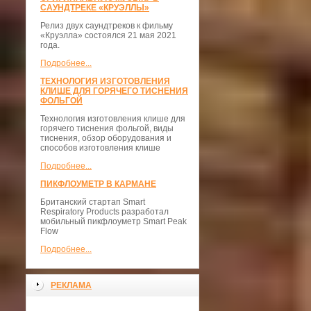
САУНДТРЕКЕ «КРУЭЛЛЫ»
Релиз двух саундтреков к фильму
«Круэлла» состоялся 21 мая 2021
года.
Подробнее...
ТЕХНОЛОГИЯ ИЗГОТОВЛЕНИЯ
КЛИШЕ ДЛЯ ГОРЯЧЕГО ТИСНЕНИЯ
ФОЛЬГОЙ
Технология изготовления клише для
горячего тиснения фольгой, виды
тиснения, обзор оборудования и
способов изготовления клише
Подробнее...
ПИКФЛОУМЕТР В КАРМАНЕ
Британский стартап Smart
Respiratory Products разработал
мобильный пикфлоуметр Smart Peak
Flow
Подробнее...
РЕКЛАМА