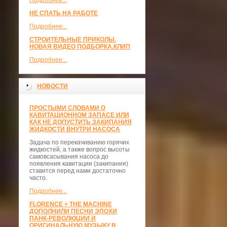
Подробнее...
НЕ СПАТЬ НА РАБОТЕ
Подробнее...
СТРОИТЕЛЬНЫЕ ПРИКОЛЫ.
НОВАЯ ВИДЕО ПОДБОРКА.КЛИП
Подробнее...
НОВОСТИ
ПРОСТЫМИ СЛОВАМИ О
КАВИТАЦИОННОМ ЗАПАСЕ ИЛИ
КАК НЕ ДОПУСТИТЬ ЗАКИПАНИЯ
ЖИДКОСТИ ВНУТРИ НАСОСА
Задача по перекачиванию горячих
жидкостей, а также вопрос высоты
самовсасывания насоса до
появления кавитации (закипания)
ставится перед нами достаточно
часто.
Подробнее...
FLORENCE + THE MACHINE
ДОПОЛНИЛИ ПЕСНИ ЭПОХИ
ПАНК-РЕВОЛЮЦИИ И
ОРИГИНАЛЬНУЮ МУЗЫКУ В