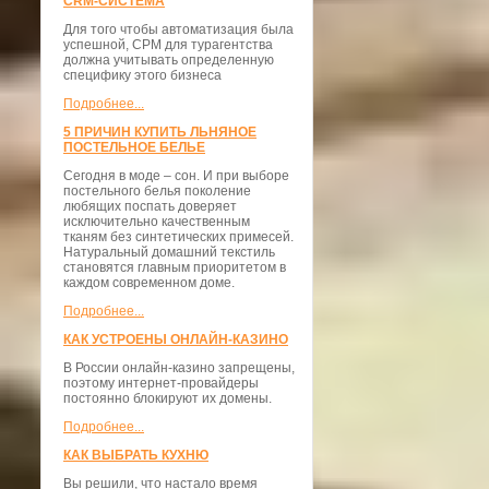
CRM-СИСТЕМА
Для того чтобы автоматизация была
успешной, СРМ для турагентства
должна учитывать определенную
специфику этого бизнеса
Подробнее...
5 ПРИЧИН КУПИТЬ ЛЬНЯНОЕ
ПОСТЕЛЬНОЕ БЕЛЬЕ
Сегодня в моде – сон. И при выборе
постельного белья поколение
любящих поспать доверяет
исключительно качественным
тканям без синтетических примесей.
Натуральный домашний текстиль
становятся главным приоритетом в
каждом современном доме.
Подробнее...
КАК УСТРОЕНЫ ОНЛАЙН-КАЗИНО
В России онлайн-казино запрещены,
поэтому интернет-провайдеры
постоянно блокируют их домены.
Подробнее...
КАК ВЫБРАТЬ КУХНЮ
Вы решили, что настало время