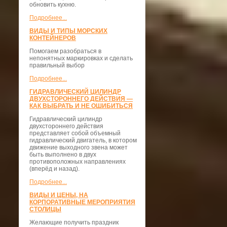
обновить кухню.
Подробнее...
ВИДЫ И ТИПЫ МОРСКИХ
КОНТЕЙНЕРОВ
Помогаем разобраться в
непонятных маркировках и сделать
правильный выбор
Подробнее...
ГИДРАВЛИЧЕСКИЙ ЦИЛИНДР
ДВУХСТОРОННЕГО ДЕЙСТВИЯ —
КАК ВЫБРАТЬ И НЕ ОШИБИТЬСЯ
Гидравлический цилиндр
двухстороннего действия
представляет собой объемный
гидравлический двигатель, в котором
движение выходного звена может
быть выполнено в двух
противоположных направлениях
(вперёд и назад).
Подробнее...
ВИДЫ И ЦЕНЫ, НА
КОРПОРАТИВНЫЕ МЕРОПРИЯТИЯ
СТОЛИЦЫ
Желающие получить праздник