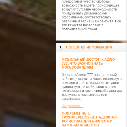
предоставит чувство свободы,
возможность видеть происходящее
вокруг, отсутствие необходимости
придумывать дизайнерское
оформление, соответствовать
различным вариациям ремонта. Все
эти качества позволяют с
положительной точки...
ПОЛЕЗНАЯ ИНФОРМАЦИЯ
МОБИЛЬНЫЙ ДОСТУП К AZINO
777: ЧТО ВАЖНО ЗНАТЬ
ПОЛЬЗОВАТЕЛЯМ
Запрос «Азино 777 официальный
сайт вход скачать» часто используют
пользователи, которые хотят узнать,
существует ли мобильная версия
платформы и какие способы доступа
доступны с компьютера или
смартфона.
Подробнее...
СОВРЕМЕННЫЕ
ГРУЗОПЕРЕВОЗКИ: НАДЕЖНАЯ
ЛОГИСТИКА ДЛЯ БИЗНЕСА И
ЧАСТНЫХ КЛИЕНТОВ