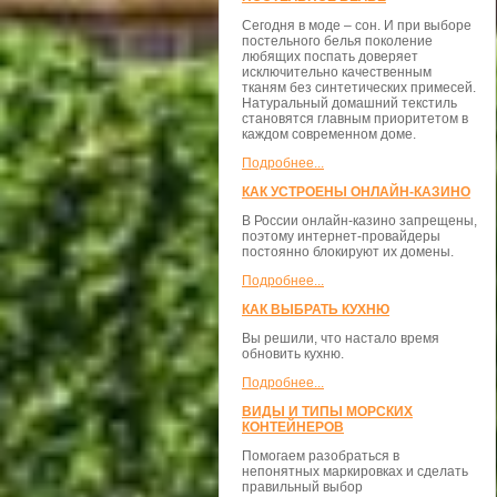
Сегодня в моде – сон. И при выборе
постельного белья поколение
любящих поспать доверяет
исключительно качественным
тканям без синтетических примесей.
Натуральный домашний текстиль
становятся главным приоритетом в
каждом современном доме.
Подробнее...
КАК УСТРОЕНЫ ОНЛАЙН-КАЗИНО
В России онлайн-казино запрещены,
поэтому интернет-провайдеры
постоянно блокируют их домены.
Подробнее...
КАК ВЫБРАТЬ КУХНЮ
Вы решили, что настало время
обновить кухню.
Подробнее...
ВИДЫ И ТИПЫ МОРСКИХ
КОНТЕЙНЕРОВ
Помогаем разобраться в
непонятных маркировках и сделать
правильный выбор