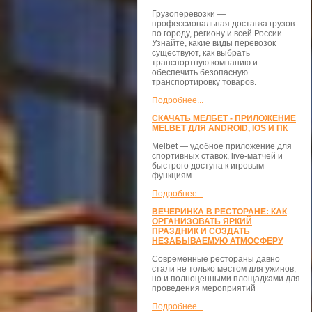
Грузоперевозки —
профессиональная доставка грузов
по городу, региону и всей России.
Узнайте, какие виды перевозок
существуют, как выбрать
транспортную компанию и
обеспечить безопасную
транспортировку товаров.
Подробнее...
СКАЧАТЬ МЕЛБЕТ - ПРИЛОЖЕНИЕ
MELBET ДЛЯ ANDROID, IOS И ПК
Melbet — удобное приложение для
спортивных ставок, live-матчей и
быстрого доступа к игровым
функциям.
Подробнее...
ВЕЧЕРИНКА В РЕСТОРАНЕ: КАК
ОРГАНИЗОВАТЬ ЯРКИЙ
ПРАЗДНИК И СОЗДАТЬ
НЕЗАБЫВАЕМУЮ АТМОСФЕРУ
Современные рестораны давно
стали не только местом для ужинов,
но и полноценными площадками для
проведения мероприятий
Подробнее...