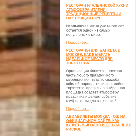
РЕСТОРАН ИТАЛЬЯНСКОЙ КУХНИ:
АТМОСФЕРА ИТАЛИИ,
ТРАДИЦИОННЫЕ РЕЦЕПТЫ И
НАСТОЯЩИЙ ВКУС
Итальянская кухня уже много лет
остается одной из самых
популярных в мире.
Подробнее...
РЕСТОРАНЫ ДЛЯ БАНКЕТА В
МОСКВЕ: КАК ВЫБРАТЬ
ИДЕАЛЬНОЕ МЕСТО ДЛЯ
ТОРЖЕСТВА
Организация банкета — важная
часть любого праздничного
мероприятия. Будь то свадьба,
юбилей, корпоратив или семейное
торжество, правильно выбранная
площадка создает атмосферу
праздника и делает событие
комфортным для всех гостей
Подробнее...
АВИАБИЛЕТЫ МОСКВА - ОШ НА
ОФИЦИАЛЬНОМ САЙТЕ: КАК
КУПИТЬ ВЫГОДНО И БЕЗ ЛИШНИХ
РИСКОВ