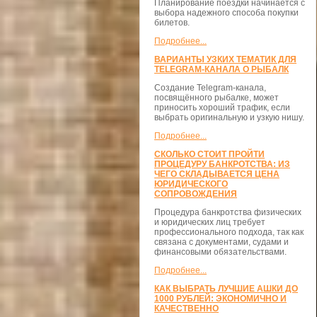
Планирование поездки начинается с
выбора надежного способа покупки
билетов.
Подробнее...
ВАРИАНТЫ УЗКИХ ТЕМАТИК ДЛЯ
TELEGRAM-КАНАЛА О РЫБАЛК
Создание Telegram-канала,
посвящённого рыбалке, может
приносить хороший трафик, если
выбрать оригинальную и узкую нишу.
Подробнее...
СКОЛЬКО СТОИТ ПРОЙТИ
ПРОЦЕДУРУ БАНКРОТСТВА: ИЗ
ЧЕГО СКЛАДЫВАЕТСЯ ЦЕНА
ЮРИДИЧЕСКОГО
СОПРОВОЖДЕНИЯ
Процедура банкротства физических
и юридических лиц требует
профессионального подхода, так как
связана с документами, судами и
финансовыми обязательствами.
Подробнее...
КАК ВЫБРАТЬ ЛУЧШИЕ АШКИ ДО
1000 РУБЛЕЙ: ЭКОНОМИЧНО И
КАЧЕСТВЕННО