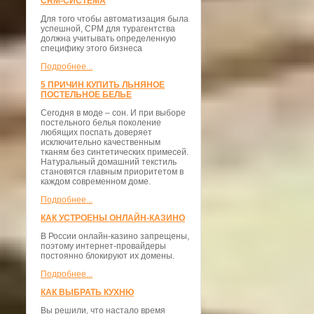
CRM-СИСТЕМА
Для того чтобы автоматизация была
успешной, СРМ для турагентства
должна учитывать определенную
специфику этого бизнеса
Подробнее...
5 ПРИЧИН КУПИТЬ ЛЬНЯНОЕ
ПОСТЕЛЬНОЕ БЕЛЬЕ
Сегодня в моде – сон. И при выборе
постельного белья поколение
любящих поспать доверяет
исключительно качественным
тканям без синтетических примесей.
Натуральный домашний текстиль
становятся главным приоритетом в
каждом современном доме.
Подробнее...
КАК УСТРОЕНЫ ОНЛАЙН-КАЗИНО
В России онлайн-казино запрещены,
поэтому интернет-провайдеры
постоянно блокируют их домены.
Подробнее...
КАК ВЫБРАТЬ КУХНЮ
Вы решили, что настало время