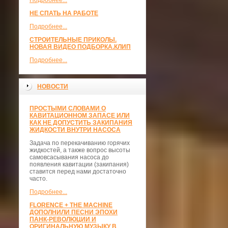
Подробнее...
НЕ СПАТЬ НА РАБОТЕ
Подробнее...
СТРОИТЕЛЬНЫЕ ПРИКОЛЫ.
НОВАЯ ВИДЕО ПОДБОРКА.КЛИП
Подробнее...
НОВОСТИ
ПРОСТЫМИ СЛОВАМИ О
КАВИТАЦИОННОМ ЗАПАСЕ ИЛИ
КАК НЕ ДОПУСТИТЬ ЗАКИПАНИЯ
ЖИДКОСТИ ВНУТРИ НАСОСА
Задача по перекачиванию горячих
жидкостей, а также вопрос высоты
самовсасывания насоса до
появления кавитации (закипания)
ставится перед нами достаточно
часто.
Подробнее...
FLORENCE + THE MACHINE
ДОПОЛНИЛИ ПЕСНИ ЭПОХИ
ПАНК-РЕВОЛЮЦИИ И
ОРИГИНАЛЬНУЮ МУЗЫКУ В