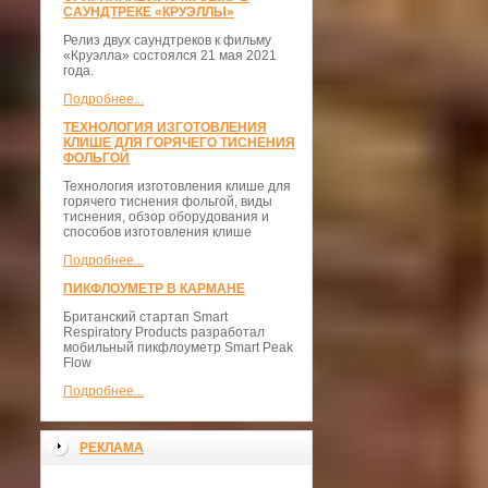
САУНДТРЕКЕ «КРУЭЛЛЫ»
Релиз двух саундтреков к фильму
«Круэлла» состоялся 21 мая 2021
года.
Подробнее...
ТЕХНОЛОГИЯ ИЗГОТОВЛЕНИЯ
КЛИШЕ ДЛЯ ГОРЯЧЕГО ТИСНЕНИЯ
ФОЛЬГОЙ
Технология изготовления клише для
горячего тиснения фольгой, виды
тиснения, обзор оборудования и
способов изготовления клише
Подробнее...
ПИКФЛОУМЕТР В КАРМАНЕ
Британский стартап Smart
Respiratory Products разработал
мобильный пикфлоуметр Smart Peak
Flow
Подробнее...
РЕКЛАМА