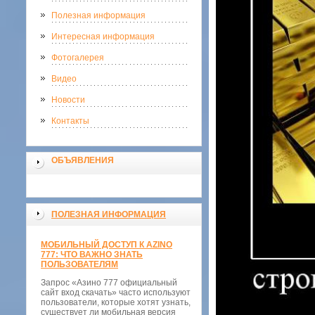
Полезная информация
Интересная информация
Фотогалерея
Видео
Новости
Контакты
ОБЪЯВЛЕНИЯ
ПОЛЕЗНАЯ ИНФОРМАЦИЯ
МОБИЛЬНЫЙ ДОСТУП К AZINO
777: ЧТО ВАЖНО ЗНАТЬ
ПОЛЬЗОВАТЕЛЯМ
Запрос «Азино 777 официальный
сайт вход скачать» часто используют
пользователи, которые хотят узнать,
существует ли мобильная версия