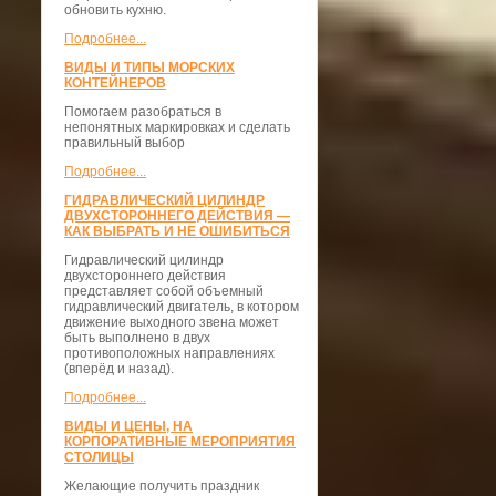
обновить кухню.
Подробнее...
ВИДЫ И ТИПЫ МОРСКИХ
КОНТЕЙНЕРОВ
Помогаем разобраться в
непонятных маркировках и сделать
правильный выбор
Подробнее...
ГИДРАВЛИЧЕСКИЙ ЦИЛИНДР
ДВУХСТОРОННЕГО ДЕЙСТВИЯ —
КАК ВЫБРАТЬ И НЕ ОШИБИТЬСЯ
Гидравлический цилиндр
двухстороннего действия
представляет собой объемный
гидравлический двигатель, в котором
движение выходного звена может
быть выполнено в двух
противоположных направлениях
(вперёд и назад).
Подробнее...
ВИДЫ И ЦЕНЫ, НА
КОРПОРАТИВНЫЕ МЕРОПРИЯТИЯ
СТОЛИЦЫ
Желающие получить праздник