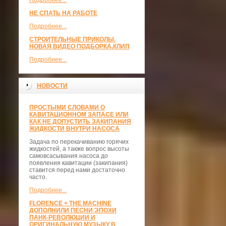
Подробнее...
НЕ СПАТЬ НА РАБОТЕ
Подробнее...
СТРОИТЕЛЬНЫЕ ПРИКОЛЫ.
НОВАЯ ВИДЕО ПОДБОРКА.КЛИП
Подробнее...
НОВОСТИ
ПРОСТЫМИ СЛОВАМИ О
КАВИТАЦИОННОМ ЗАПАСЕ ИЛИ
КАК НЕ ДОПУСТИТЬ ЗАКИПАНИЯ
ЖИДКОСТИ ВНУТРИ НАСОСА
Задача по перекачиванию горячих
жидкостей, а также вопрос высоты
самовсасывания насоса до
появления кавитации (закипания)
ставится перед нами достаточно
часто.
Подробнее...
FLORENCE + THE MACHINE
ДОПОЛНИЛИ ПЕСНИ ЭПОХИ
ПАНК-РЕВОЛЮЦИИ И
ОРИГИНАЛЬНУЮ МУЗЫКУ В