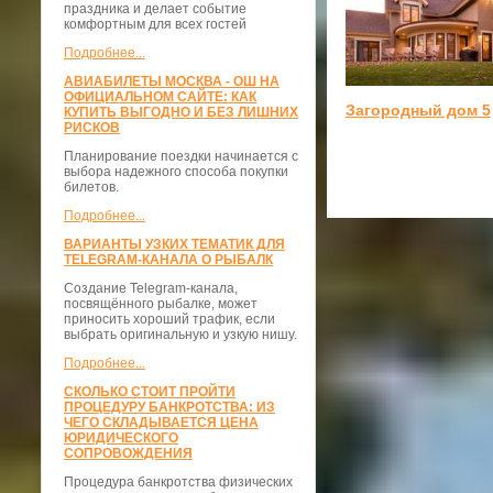
праздника и делает событие
комфортным для всех гостей
Подробнее...
АВИАБИЛЕТЫ МОСКВА - ОШ НА
ОФИЦИАЛЬНОМ САЙТЕ: КАК
Загородный дом 5
КУПИТЬ ВЫГОДНО И БЕЗ ЛИШНИХ
РИСКОВ
Планирование поездки начинается с
выбора надежного способа покупки
билетов.
Подробнее...
ВАРИАНТЫ УЗКИХ ТЕМАТИК ДЛЯ
TELEGRAM-КАНАЛА О РЫБАЛК
Создание Telegram-канала,
посвящённого рыбалке, может
приносить хороший трафик, если
выбрать оригинальную и узкую нишу.
Подробнее...
СКОЛЬКО СТОИТ ПРОЙТИ
ПРОЦЕДУРУ БАНКРОТСТВА: ИЗ
ЧЕГО СКЛАДЫВАЕТСЯ ЦЕНА
ЮРИДИЧЕСКОГО
СОПРОВОЖДЕНИЯ
Процедура банкротства физических