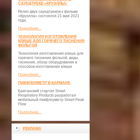
САУНДТРЕКЕ «КРУЭЛЛЫ»
Релиз двух саундтреков к фильму
«Круэлла» состоялся 21 мая 2021
года.
Подробнее...
ТЕХНОЛОГИЯ ИЗГОТОВЛЕНИЯ
КЛИШЕ ДЛЯ ГОРЯЧЕГО ТИСНЕНИЯ
ФОЛЬГОЙ
Технология изготовления клише для
горячего тиснения фольгой, виды
тиснения, обзор оборудования и
способов изготовления клише
Подробнее...
ПИКФЛОУМЕТР В КАРМАНЕ
Британский стартап Smart
Respiratory Products разработал
мобильный пикфлоуметр Smart Peak
Flow
Подробнее...
РЕКЛАМА