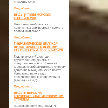
обновить кухню.
Подробнее...
ВИДЫ И ТИПЫ МОРСКИХ
КОНТЕЙНЕРОВ
Помогаем разобраться в
непонятных маркировках и сделать
правильный выбор
Подробнее...
ГИДРАВЛИЧЕСКИЙ ЦИЛИНДР
ДВУХСТОРОННЕГО ДЕЙСТВИЯ —
КАК ВЫБРАТЬ И НЕ ОШИБИТЬСЯ
Гидравлический цилиндр
двухстороннего действия
представляет собой объемный
гидравлический двигатель, в котором
движение выходного звена может
быть выполнено в двух
противоположных направлениях
(вперёд и назад).
Подробнее...
ВИДЫ И ЦЕНЫ, НА
КОРПОРАТИВНЫЕ МЕРОПРИЯТИЯ
СТОЛИЦЫ
Желающие получить праздник