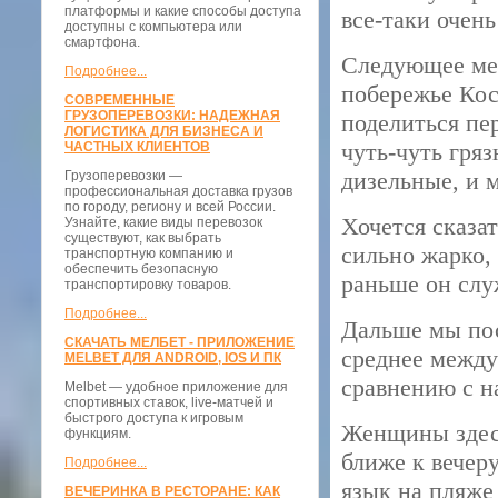
платформы и какие способы доступа
все-таки очен
доступны с компьютера или
смартфона.
Следующее мес
Подробнее...
побережье Кос
СОВРЕМЕННЫЕ
ГРУЗОПЕРЕВОЗКИ: НАДЕЖНАЯ
поделиться пе
ЛОГИСТИКА ДЛЯ БИЗНЕСА И
чуть-чуть гря
ЧАСТНЫХ КЛИЕНТОВ
дизельные, и 
Грузоперевозки —
профессиональная доставка грузов
по городу, региону и всей России.
Хочется сказат
Узнайте, какие виды перевозок
существуют, как выбрать
сильно жарко,
транспортную компанию и
обеспечить безопасную
раньше он слу
транспортировку товаров.
Подробнее...
Дальше мы пос
СКАЧАТЬ МЕЛБЕТ - ПРИЛОЖЕНИЕ
среднее между 
MELBET ДЛЯ ANDROID, IOS И ПК
сравнению с н
Melbet — удобное приложение для
спортивных ставок, live-матчей и
быстрого доступа к игровым
Женщины здесь
функциям.
ближе к вечеру
Подробнее...
язык на пляже
ВЕЧЕРИНКА В РЕСТОРАНЕ: КАК