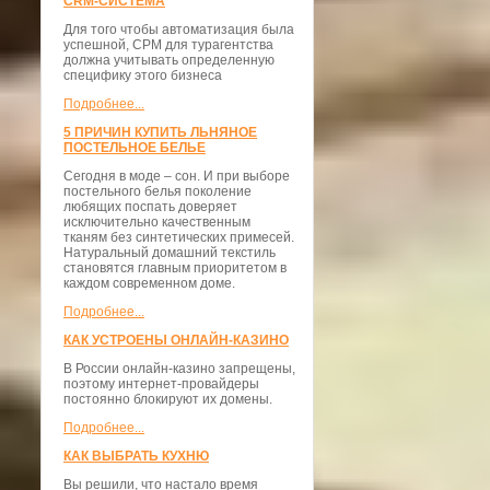
CRM-СИСТЕМА
Для того чтобы автоматизация была
успешной, СРМ для турагентства
должна учитывать определенную
специфику этого бизнеса
Подробнее...
5 ПРИЧИН КУПИТЬ ЛЬНЯНОЕ
ПОСТЕЛЬНОЕ БЕЛЬЕ
Сегодня в моде – сон. И при выборе
постельного белья поколение
любящих поспать доверяет
исключительно качественным
тканям без синтетических примесей.
Натуральный домашний текстиль
становятся главным приоритетом в
каждом современном доме.
Подробнее...
КАК УСТРОЕНЫ ОНЛАЙН-КАЗИНО
В России онлайн-казино запрещены,
поэтому интернет-провайдеры
постоянно блокируют их домены.
Подробнее...
КАК ВЫБРАТЬ КУХНЮ
Вы решили, что настало время