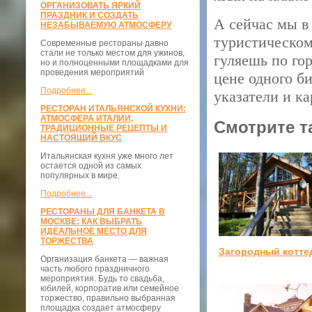
ОРГАНИЗОВАТЬ ЯРКИЙ
ПРАЗДНИК И СОЗДАТЬ
А сейчас мы в
НЕЗАБЫВАЕМУЮ АТМОСФЕРУ
туристическом
Современные рестораны давно
стали не только местом для ужинов,
гуляешь по гор
но и полноценными площадками для
проведения мероприятий
цене одного би
Подробнее...
указатели и ка
РЕСТОРАН ИТАЛЬЯНСКОЙ КУХНИ:
АТМОСФЕРА ИТАЛИИ,
Смотрите т
ТРАДИЦИОННЫЕ РЕЦЕПТЫ И
НАСТОЯЩИЙ ВКУС
Итальянская кухня уже много лет
остается одной из самых
популярных в мире.
Подробнее...
РЕСТОРАНЫ ДЛЯ БАНКЕТА В
МОСКВЕ: КАК ВЫБРАТЬ
ИДЕАЛЬНОЕ МЕСТО ДЛЯ
ТОРЖЕСТВА
Загородный котте
Организация банкета — важная
часть любого праздничного
мероприятия. Будь то свадьба,
юбилей, корпоратив или семейное
торжество, правильно выбранная
площадка создает атмосферу