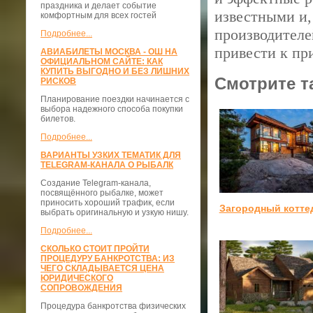
праздника и делает событие
известными и,
комфортным для всех гостей
производителе
Подробнее...
привести к пр
АВИАБИЛЕТЫ МОСКВА - ОШ НА
ОФИЦИАЛЬНОМ САЙТЕ: КАК
КУПИТЬ ВЫГОДНО И БЕЗ ЛИШНИХ
Смотрите т
РИСКОВ
Планирование поездки начинается с
выбора надежного способа покупки
билетов.
Подробнее...
ВАРИАНТЫ УЗКИХ ТЕМАТИК ДЛЯ
TELEGRAM-КАНАЛА О РЫБАЛК
Создание Telegram-канала,
посвящённого рыбалке, может
приносить хороший трафик, если
Загородный котте
выбрать оригинальную и узкую нишу.
Подробнее...
СКОЛЬКО СТОИТ ПРОЙТИ
ПРОЦЕДУРУ БАНКРОТСТВА: ИЗ
ЧЕГО СКЛАДЫВАЕТСЯ ЦЕНА
ЮРИДИЧЕСКОГО
СОПРОВОЖДЕНИЯ
Процедура банкротства физических