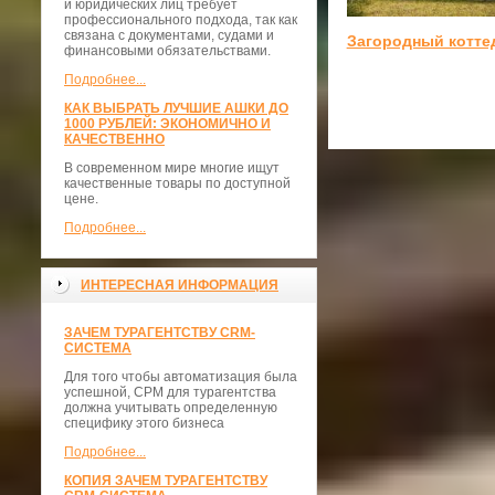
и юридических лиц требует
профессионального подхода, так как
связана с документами, судами и
Загородный котте
финансовыми обязательствами.
Подробнее...
КАК ВЫБРАТЬ ЛУЧШИЕ АШКИ ДО
1000 РУБЛЕЙ: ЭКОНОМИЧНО И
КАЧЕСТВЕННО
В современном мире многие ищут
качественные товары по доступной
цене.
Подробнее...
ИНТЕРЕСНАЯ ИНФОРМАЦИЯ
ЗАЧЕМ ТУРАГЕНТСТВУ CRM-
СИСТЕМА
Для того чтобы автоматизация была
успешной, СРМ для турагентства
должна учитывать определенную
специфику этого бизнеса
Подробнее...
КОПИЯ ЗАЧЕМ ТУРАГЕНТСТВУ