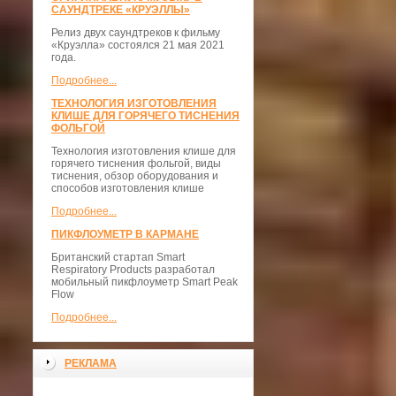
САУНДТРЕКЕ «КРУЭЛЛЫ»
Релиз двух саундтреков к фильму
«Круэлла» состоялся 21 мая 2021
года.
Подробнее...
ТЕХНОЛОГИЯ ИЗГОТОВЛЕНИЯ
КЛИШЕ ДЛЯ ГОРЯЧЕГО ТИСНЕНИЯ
ФОЛЬГОЙ
Технология изготовления клише для
горячего тиснения фольгой, виды
тиснения, обзор оборудования и
способов изготовления клише
Подробнее...
ПИКФЛОУМЕТР В КАРМАНЕ
Британский стартап Smart
Respiratory Products разработал
мобильный пикфлоуметр Smart Peak
Flow
Подробнее...
РЕКЛАМА