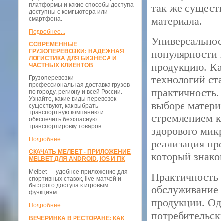
платформы и какие способы доступа
так же сущест
доступны с компьютера или
материала.
смартфона.
Подробнее...
Универсальнос
СОВРЕМЕННЫЕ
ГРУЗОПЕРЕВОЗКИ: НАДЕЖНАЯ
популярности 
ЛОГИСТИКА ДЛЯ БИЗНЕСА И
продукцию. К
ЧАСТНЫХ КЛИЕНТОВ
технологий ст
Грузоперевозки —
профессиональная доставка грузов
практичность.
по городу, региону и всей России.
Узнайте, какие виды перевозок
выборе матери
существуют, как выбрать
транспортную компанию и
стремлением к
обеспечить безопасную
транспортировку товаров.
здорового мик
Подробнее...
реализация пр
СКАЧАТЬ МЕЛБЕТ - ПРИЛОЖЕНИЕ
который знако
MELBET ДЛЯ ANDROID, IOS И ПК
Melbet — удобное приложение для
Практичность 
спортивных ставок, live-матчей и
быстрого доступа к игровым
обслуживание 
функциям.
продукции. Од
Подробнее...
потребительск
ВЕЧЕРИНКА В РЕСТОРАНЕ: КАК