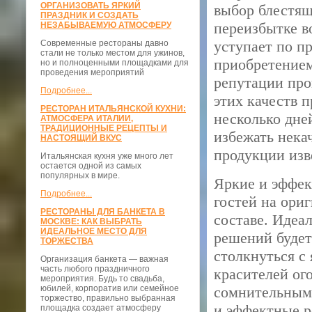
ОРГАНИЗОВАТЬ ЯРКИЙ
выбор блестящ
ПРАЗДНИК И СОЗДАТЬ
переизбытке в
НЕЗАБЫВАЕМУЮ АТМОСФЕРУ
уступает по п
Современные рестораны давно
стали не только местом для ужинов,
приобретением
но и полноценными площадками для
проведения мероприятий
репутации про
Подробнее...
этих качеств 
РЕСТОРАН ИТАЛЬЯНСКОЙ КУХНИ:
несколько дне
АТМОСФЕРА ИТАЛИИ,
ТРАДИЦИОННЫЕ РЕЦЕПТЫ И
избежать нека
НАСТОЯЩИЙ ВКУС
продукции изв
Итальянская кухня уже много лет
остается одной из самых
популярных в мире.
Яркие и эффек
Подробнее...
гостей на ори
РЕСТОРАНЫ ДЛЯ БАНКЕТА В
составе. Идеа
МОСКВЕ: КАК ВЫБРАТЬ
ИДЕАЛЬНОЕ МЕСТО ДЛЯ
решений будет
ТОРЖЕСТВА
столкнуться с
Организация банкета — важная
часть любого праздничного
красителей ог
мероприятия. Будь то свадьба,
юбилей, корпоратив или семейное
сомнительными
торжество, правильно выбранная
и эффектные р
площадка создает атмосферу