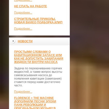
Подробнее...
НЕ СПАТЬ НА РАБОТЕ
Подробнее...
СТРОИТЕЛЬНЫЕ ПРИКОЛЫ.
НОВАЯ ВИДЕО ПОДБОРКА.КЛИП
Подробнее...
НОВОСТИ
ПРОСТЫМИ СЛОВАМИ О
КАВИТАЦИОННОМ ЗАПАСЕ ИЛИ
КАК НЕ ДОПУСТИТЬ ЗАКИПАНИЯ
ЖИДКОСТИ ВНУТРИ НАСОСА
Задача по перекачиванию горячих
жидкостей, а также вопрос высоты
самовсасывания насоса до
появления кавитации (закипания)
ставится перед нами достаточно
часто.
Подробнее...
FLORENCE + THE MACHINE
ДОПОЛНИЛИ ПЕСНИ ЭПОХИ
ПАНК-РЕВОЛЮЦИИ И
ОРИГИНАЛЬНУЮ МУЗЫКУ В