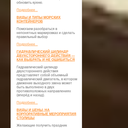
обновить кухню.
Подробнее...
ВИДЫ И ТИПЫ МОРСКИХ
КОНТЕЙНЕРОВ
Помогаем разобраться в
непонятных маркировках и сделать
правильный выбор
Подробнее...
ГИДРАВЛИЧЕСКИЙ ЦИЛИНДР
ДВУХСТОРОННЕГО ДЕЙСТВИЯ —
КАК ВЫБРАТЬ И НЕ ОШИБИТЬСЯ
Гидравлический цилиндр
двухстороннего действия
представляет собой объемный
гидравлический двигатель, в котором
движение выходного звена может
быть выполнено в двух
противоположных направлениях
(вперёд и назад).
Подробнее...
ВИДЫ И ЦЕНЫ, НА
КОРПОРАТИВНЫЕ МЕРОПРИЯТИЯ
СТОЛИЦЫ
Желающие получить праздник