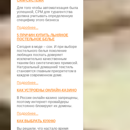
CRM-СИСТЕМА
Для того чтобы автоматизация была
успешной, СРМ для турагентства
должна учитывать определенную
специфику этого бизнеса
Подробнее...
5 ПРИЧИН КУПИТЬ ЛЬНЯНОЕ
ПОСТЕЛЬНОЕ БЕЛЬЕ
Сегодня в моде – сон. И при выборе
постельного белья поколение
любящих поспать доверяет
исключительно качественным
тканям без синтетических примесей.
Натуральный домашний текстиль
становятся главным приоритетом в
каждом современном доме.
Подробнее...
КАК УСТРОЕНЫ ОНЛАЙН-КАЗИНО
В России онлайн-казино запрещены,
поэтому интернет-провайдеры
постоянно блокируют их домены.
Подробнее...
КАК ВЫБРАТЬ КУХНЮ
Вы решили, что настало время