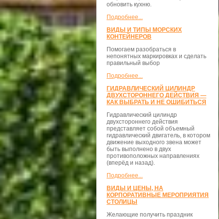
обновить кухню.
Подробнее...
ВИДЫ И ТИПЫ МОРСКИХ
КОНТЕЙНЕРОВ
Помогаем разобраться в
непонятных маркировках и сделать
правильный выбор
Подробнее...
ГИДРАВЛИЧЕСКИЙ ЦИЛИНДР
ДВУХСТОРОННЕГО ДЕЙСТВИЯ —
КАК ВЫБРАТЬ И НЕ ОШИБИТЬСЯ
Гидравлический цилиндр
двухстороннего действия
представляет собой объемный
гидравлический двигатель, в котором
движение выходного звена может
быть выполнено в двух
противоположных направлениях
(вперёд и назад).
Подробнее...
ВИДЫ И ЦЕНЫ, НА
КОРПОРАТИВНЫЕ МЕРОПРИЯТИЯ
СТОЛИЦЫ
Желающие получить праздник