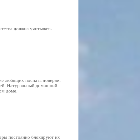
нтства должна учитывать
ние любящих поспать доверяет
сей. Натуральный домашний
ом доме.
деры постоянно блокируют их