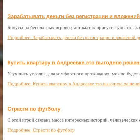
Зарабатывать деньги без регистрации и вложений 
Бонусы на бесплатных игровых автоматах присутствуют только 
Подробнее: Зарабатывать деньги без регистрации и вложений де
Купить квартиру в Андреевке это выгодное решен
Улучшить условия, для комфортного проживания, можно будет
Подробнее: Купить квартиру в Андреевке это выгодное решени
Страсти по футболу
С этой игрой связана масса интересных историй, человеческих 
Подробнее: Страсти по футболу