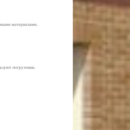
ьными материалами.
ьзуют погрузчики.