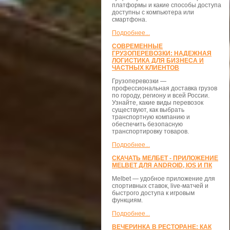
платформы и какие способы доступа
доступны с компьютера или
смартфона.
Подробнее...
СОВРЕМЕННЫЕ
ГРУЗОПЕРЕВОЗКИ: НАДЕЖНАЯ
ЛОГИСТИКА ДЛЯ БИЗНЕСА И
ЧАСТНЫХ КЛИЕНТОВ
Грузоперевозки —
профессиональная доставка грузов
по городу, региону и всей России.
Узнайте, какие виды перевозок
существуют, как выбрать
транспортную компанию и
обеспечить безопасную
транспортировку товаров.
Подробнее...
СКАЧАТЬ МЕЛБЕТ - ПРИЛОЖЕНИЕ
MELBET ДЛЯ ANDROID, IOS И ПК
Melbet — удобное приложение для
спортивных ставок, live-матчей и
быстрого доступа к игровым
функциям.
Подробнее...
ВЕЧЕРИНКА В РЕСТОРАНЕ: КАК