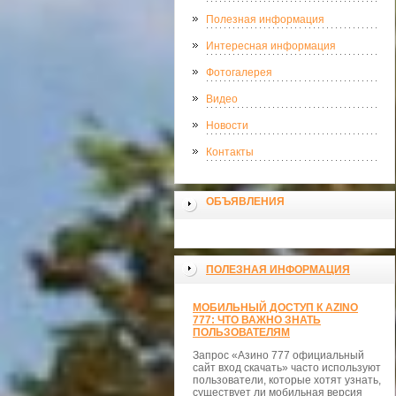
Полезная информация
Интересная информация
Фотогалерея
Видео
Новости
Контакты
ОБЪЯВЛЕНИЯ
ПОЛЕЗНАЯ ИНФОРМАЦИЯ
МОБИЛЬНЫЙ ДОСТУП К AZINO
777: ЧТО ВАЖНО ЗНАТЬ
ПОЛЬЗОВАТЕЛЯМ
Запрос «Азино 777 официальный
сайт вход скачать» часто используют
пользователи, которые хотят узнать,
существует ли мобильная версия