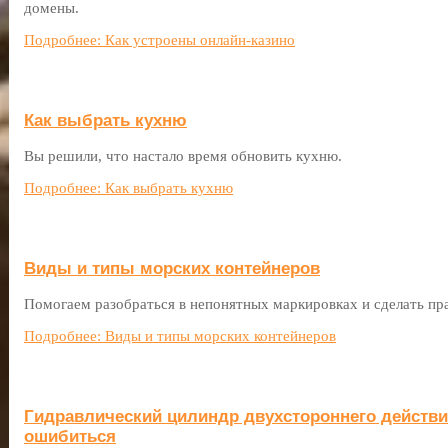
домены.
Подробнее: Как устроены онлайн-казино
Как выбрать кухню
Вы решили, что настало время обновить кухню.
Подробнее: Как выбрать кухню
Виды и типы морских контейнеров
Помогаем разобраться в непонятных маркировках и сделать п
Подробнее: Виды и типы морских контейнеров
Гидравлический цилиндр двухстороннего действи
ошибиться