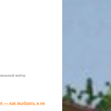
равильный выбор
я — как выбрать и не