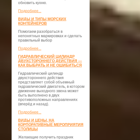
обновить кухню.
Подробнее...
ВИДЫ И ТИПЫ МОРСКИХ
КОНТЕЙНЕРОВ
Помогаем разобраться в
непонятных маркировках и сделать
правильный выбор
Подробнее...
ГИДРАВЛИЧЕСКИЙ ЦИЛИНДР
ДВУХСТОРОННЕГО ДЕЙСТВИЯ —
КАК ВЫБРАТЬ И НЕ ОШИБИТЬСЯ
Гидравлический цилиндр
двухстороннего действия
представляет собой объемный
гидравлический двигатель, в котором
движение выходного звена может
быть выполнено в двух
противоположных направлениях
(вперёд и назад).
Подробнее...
ВИДЫ И ЦЕНЫ, НА
КОРПОРАТИВНЫЕ МЕРОПРИЯТИЯ
СТОЛИЦЫ
Желающие получить праздник