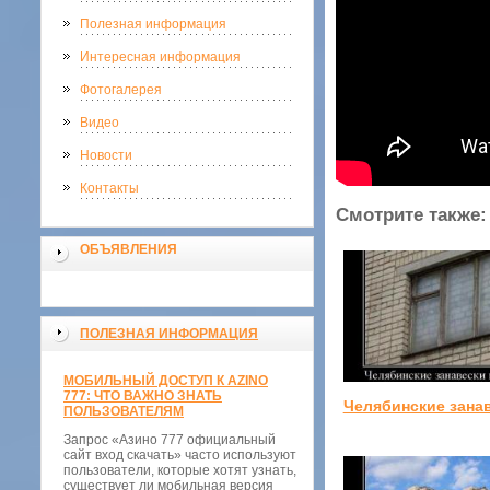
Полезная информация
Интересная информация
Фотогалерея
Видео
Новости
Контакты
Смотрите также:
ОБЪЯВЛЕНИЯ
ПОЛЕЗНАЯ ИНФОРМАЦИЯ
МОБИЛЬНЫЙ ДОСТУП К AZINO
777: ЧТО ВАЖНО ЗНАТЬ
Челябинские зана
ПОЛЬЗОВАТЕЛЯМ
Запрос «Азино 777 официальный
сайт вход скачать» часто используют
пользователи, которые хотят узнать,
существует ли мобильная версия