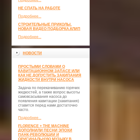
Подробнее...
НЕ СПАТЬ НА РАБОТЕ
Подробнее...
СТРОИТЕЛЬНЫЕ ПРИКОЛЫ.
НОВАЯ ВИДЕО ПОДБОРКА.КЛИП
Подробнее...
НОВОСТИ
ПРОСТЫМИ СЛОВАМИ О
КАВИТАЦИОННОМ ЗАПАСЕ ИЛИ
КАК НЕ ДОПУСТИТЬ ЗАКИПАНИЯ
ЖИДКОСТИ ВНУТРИ НАСОСА
Задача по перекачиванию горячих
жидкостей, а также вопрос высоты
самовсасывания насоса до
появления кавитации (закипания)
ставится перед нами достаточно
часто.
Подробнее...
FLORENCE + THE MACHINE
ДОПОЛНИЛИ ПЕСНИ ЭПОХИ
ПАНК-РЕВОЛЮЦИИ И
ОРИГИНАЛЬНУЮ МУЗЫКУ В