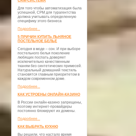
CRM-СИСТЕМА
Для того чтобы автоматизация была
успешной, СРМ для турагентства
должна учитывать определенную
специфику этого бизнеса
Подробнее...
5 ПРИЧИН КУПИТЬ ЛЬНЯНОЕ
ПОСТЕЛЬНОЕ БЕЛЬЕ
Сегодня в моде – сон. И при выборе
постельного белья поколение
любящих поспать доверяет
исключительно качественным
тканям без синтетических примесей.
Натуральный домашний текстиль
становятся главным приоритетом в
каждом современном доме.
Подробнее...
КАК УСТРОЕНЫ ОНЛАЙН-КАЗИНО
В России онлайн-казино запрещены,
поэтому интернет-провайдеры
постоянно блокируют их домены.
Подробнее...
КАК ВЫБРАТЬ КУХНЮ
Вы решили, что настало время