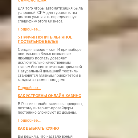
CRM-СИСТЕМА
Для того чтобы автоматизация была
успешной, СРМ для турагентства
должна учитывать определенную
специфику этого бизнеса
Подробнее...
5 ПРИЧИН КУПИТЬ ЛЬНЯНОЕ
ПОСТЕЛЬНОЕ БЕЛЬЕ
Сегодня в моде – сон. И при выборе
постельного белья поколение
любящих поспать доверяет
исключительно качественным
тканям без синтетических примесей.
Натуральный домашний текстиль
становятся главным приоритетом в
каждом современном доме.
Подробнее...
КАК УСТРОЕНЫ ОНЛАЙН-КАЗИНО
В России онлайн-казино запрещены,
поэтому интернет-провайдеры
постоянно блокируют их домены.
Подробнее...
КАК ВЫБРАТЬ КУХНЮ
Вы решили, что настало время