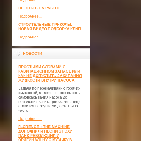
Подробнее...
НЕ СПАТЬ НА РАБОТЕ
Подробнее...
СТРОИТЕЛЬНЫЕ ПРИКОЛЫ.
НОВАЯ ВИДЕО ПОДБОРКА.КЛИП
Подробнее...
НОВОСТИ
ПРОСТЫМИ СЛОВАМИ О
КАВИТАЦИОННОМ ЗАПАСЕ ИЛИ
КАК НЕ ДОПУСТИТЬ ЗАКИПАНИЯ
ЖИДКОСТИ ВНУТРИ НАСОСА
Задача по перекачиванию горячих
жидкостей, а также вопрос высоты
самовсасывания насоса до
появления кавитации (закипания)
ставится перед нами достаточно
часто.
Подробнее...
FLORENCE + THE MACHINE
ДОПОЛНИЛИ ПЕСНИ ЭПОХИ
ПАНК-РЕВОЛЮЦИИ И
ОРИГИНАЛЬНУЮ МУЗЫКУ В