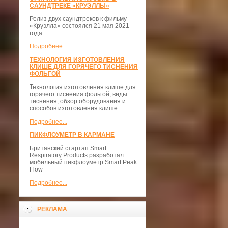
САУНДТРЕКЕ «КРУЭЛЛЫ»
Релиз двух саундтреков к фильму
«Круэлла» состоялся 21 мая 2021
года.
Подробнее...
ТЕХНОЛОГИЯ ИЗГОТОВЛЕНИЯ
КЛИШЕ ДЛЯ ГОРЯЧЕГО ТИСНЕНИЯ
ФОЛЬГОЙ
Технология изготовления клише для
горячего тиснения фольгой, виды
тиснения, обзор оборудования и
способов изготовления клише
Подробнее...
ПИКФЛОУМЕТР В КАРМАНЕ
Британский стартап Smart
Respiratory Products разработал
мобильный пикфлоуметр Smart Peak
Flow
Подробнее...
РЕКЛАМА