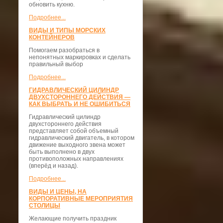
обновить кухню.
Подробнее...
ВИДЫ И ТИПЫ МОРСКИХ
КОНТЕЙНЕРОВ
Помогаем разобраться в
непонятных маркировках и сделать
правильный выбор
Подробнее...
ГИДРАВЛИЧЕСКИЙ ЦИЛИНДР
ДВУХСТОРОННЕГО ДЕЙСТВИЯ —
КАК ВЫБРАТЬ И НЕ ОШИБИТЬСЯ
Гидравлический цилиндр
двухстороннего действия
представляет собой объемный
гидравлический двигатель, в котором
движение выходного звена может
быть выполнено в двух
противоположных направлениях
(вперёд и назад).
Подробнее...
ВИДЫ И ЦЕНЫ, НА
КОРПОРАТИВНЫЕ МЕРОПРИЯТИЯ
СТОЛИЦЫ
Желающие получить праздник