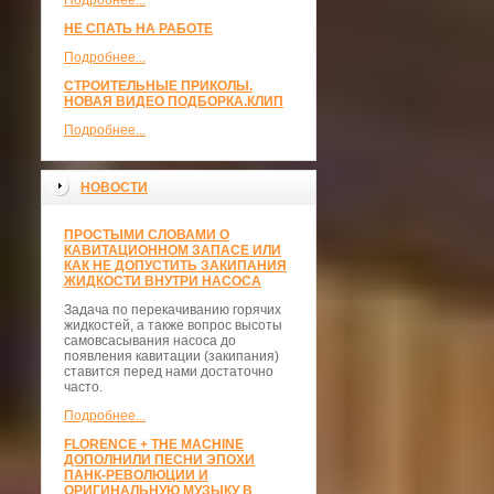
Подробнее...
НЕ СПАТЬ НА РАБОТЕ
Подробнее...
СТРОИТЕЛЬНЫЕ ПРИКОЛЫ.
НОВАЯ ВИДЕО ПОДБОРКА.КЛИП
Подробнее...
НОВОСТИ
ПРОСТЫМИ СЛОВАМИ О
КАВИТАЦИОННОМ ЗАПАСЕ ИЛИ
КАК НЕ ДОПУСТИТЬ ЗАКИПАНИЯ
ЖИДКОСТИ ВНУТРИ НАСОСА
Задача по перекачиванию горячих
жидкостей, а также вопрос высоты
самовсасывания насоса до
появления кавитации (закипания)
ставится перед нами достаточно
часто.
Подробнее...
FLORENCE + THE MACHINE
ДОПОЛНИЛИ ПЕСНИ ЭПОХИ
ПАНК-РЕВОЛЮЦИИ И
ОРИГИНАЛЬНУЮ МУЗЫКУ В