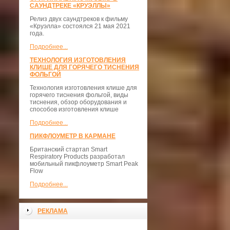
САУНДТРЕКЕ «КРУЭЛЛЫ»
Релиз двух саундтреков к фильму
«Круэлла» состоялся 21 мая 2021
года.
Подробнее...
ТЕХНОЛОГИЯ ИЗГОТОВЛЕНИЯ
КЛИШЕ ДЛЯ ГОРЯЧЕГО ТИСНЕНИЯ
ФОЛЬГОЙ
Технология изготовления клише для
горячего тиснения фольгой, виды
тиснения, обзор оборудования и
способов изготовления клише
Подробнее...
ПИКФЛОУМЕТР В КАРМАНЕ
Британский стартап Smart
Respiratory Products разработал
мобильный пикфлоуметр Smart Peak
Flow
Подробнее...
РЕКЛАМА