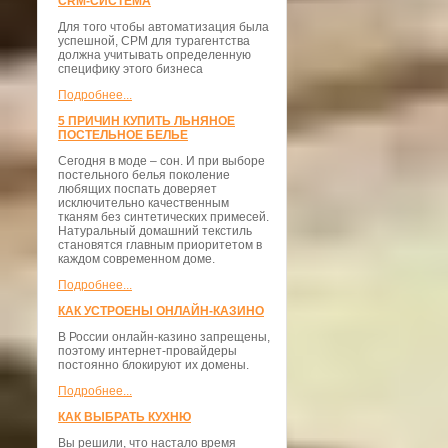
CRM-СИСТЕМА
Для того чтобы автоматизация была
успешной, СРМ для турагентства
должна учитывать определенную
специфику этого бизнеса
Подробнее...
5 ПРИЧИН КУПИТЬ ЛЬНЯНОЕ
ПОСТЕЛЬНОЕ БЕЛЬЕ
Сегодня в моде – сон. И при выборе
постельного белья поколение
любящих поспать доверяет
исключительно качественным
тканям без синтетических примесей.
Натуральный домашний текстиль
становятся главным приоритетом в
каждом современном доме.
Подробнее...
КАК УСТРОЕНЫ ОНЛАЙН-КАЗИНО
В России онлайн-казино запрещены,
поэтому интернет-провайдеры
постоянно блокируют их домены.
Подробнее...
КАК ВЫБРАТЬ КУХНЮ
Вы решили, что настало время