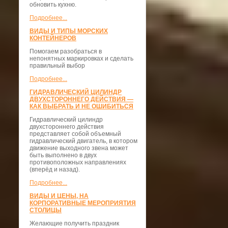
обновить кухню.
Подробнее...
ВИДЫ И ТИПЫ МОРСКИХ
КОНТЕЙНЕРОВ
Помогаем разобраться в
непонятных маркировках и сделать
правильный выбор
Подробнее...
ГИДРАВЛИЧЕСКИЙ ЦИЛИНДР
ДВУХСТОРОННЕГО ДЕЙСТВИЯ —
КАК ВЫБРАТЬ И НЕ ОШИБИТЬСЯ
Гидравлический цилиндр
двухстороннего действия
представляет собой объемный
гидравлический двигатель, в котором
движение выходного звена может
быть выполнено в двух
противоположных направлениях
(вперёд и назад).
Подробнее...
ВИДЫ И ЦЕНЫ, НА
КОРПОРАТИВНЫЕ МЕРОПРИЯТИЯ
СТОЛИЦЫ
Желающие получить праздник