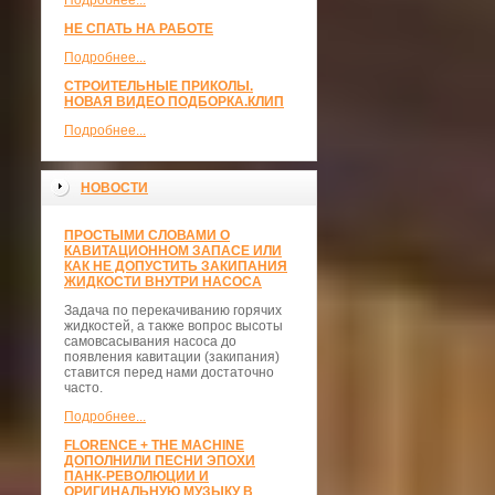
Подробнее...
НЕ СПАТЬ НА РАБОТЕ
Подробнее...
СТРОИТЕЛЬНЫЕ ПРИКОЛЫ.
НОВАЯ ВИДЕО ПОДБОРКА.КЛИП
Подробнее...
НОВОСТИ
ПРОСТЫМИ СЛОВАМИ О
КАВИТАЦИОННОМ ЗАПАСЕ ИЛИ
КАК НЕ ДОПУСТИТЬ ЗАКИПАНИЯ
ЖИДКОСТИ ВНУТРИ НАСОСА
Задача по перекачиванию горячих
жидкостей, а также вопрос высоты
самовсасывания насоса до
появления кавитации (закипания)
ставится перед нами достаточно
часто.
Подробнее...
FLORENCE + THE MACHINE
ДОПОЛНИЛИ ПЕСНИ ЭПОХИ
ПАНК-РЕВОЛЮЦИИ И
ОРИГИНАЛЬНУЮ МУЗЫКУ В