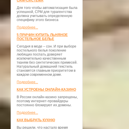
CRM-СИСТЕМА
Для того чтобы автоматизация была
успешной, СРМ для турагентства
должна учитывать определенную
специфику этого бизнеса
Подробнее...
5 ПРИЧИН КУПИТЬ ЛЬНЯНОЕ
ПОСТЕЛЬНОЕ БЕЛЬЕ
Сегодня в моде – сон. И при выборе
постельного белья поколение
любящих поспать доверяет
исключительно качественным
тканям без синтетических примесей.
Натуральный домашний текстиль
становятся главным приоритетом в
каждом современном доме.
Подробнее...
КАК УСТРОЕНЫ ОНЛАЙН-КАЗИНО
В России онлайн-казино запрещены,
поэтому интернет-провайдеры
постоянно блокируют их домены.
Подробнее...
КАК ВЫБРАТЬ КУХНЮ
Вы решили, что настало время