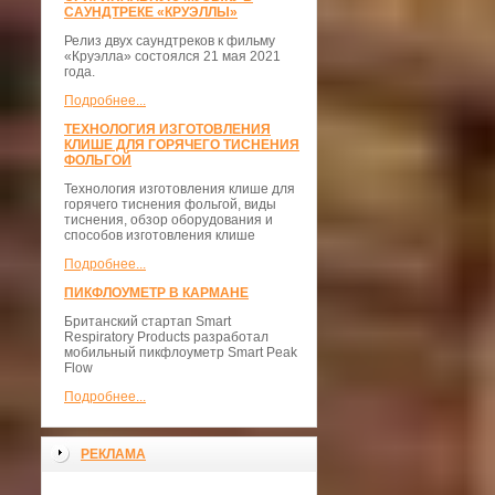
САУНДТРЕКЕ «КРУЭЛЛЫ»
Релиз двух саундтреков к фильму
«Круэлла» состоялся 21 мая 2021
года.
Подробнее...
ТЕХНОЛОГИЯ ИЗГОТОВЛЕНИЯ
КЛИШЕ ДЛЯ ГОРЯЧЕГО ТИСНЕНИЯ
ФОЛЬГОЙ
Технология изготовления клише для
горячего тиснения фольгой, виды
тиснения, обзор оборудования и
способов изготовления клише
Подробнее...
ПИКФЛОУМЕТР В КАРМАНЕ
Британский стартап Smart
Respiratory Products разработал
мобильный пикфлоуметр Smart Peak
Flow
Подробнее...
РЕКЛАМА