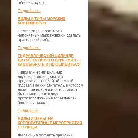
обновить кухню.
Подробнее...
ВИДЫ И ТИПЫ МОРСКИХ
КОНТЕЙНЕРОВ
Помогаем разобраться в
непонятных маркировках и сделать
правильный выбор
Подробнее...
ГИДРАВЛИЧЕСКИЙ ЦИЛИНДР
ДВУХСТОРОННЕГО ДЕЙСТВИЯ —
КАК ВЫБРАТЬ И НЕ ОШИБИТЬСЯ
Гидравлический цилиндр
двухстороннего действия
представляет собой объемный
гидравлический двигатель, в котором
движение выходного звена может
быть выполнено в двух
противоположных направлениях
(вперёд и назад).
Подробнее...
ВИДЫ И ЦЕНЫ, НА
КОРПОРАТИВНЫЕ МЕРОПРИЯТИЯ
СТОЛИЦЫ
Желающие получить праздник