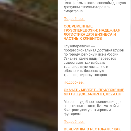
платформы и какие способы доступа
доступны с компьютера или
смартфона.
Подробнее...
СОВРЕМЕННЫЕ
ГРУЗОПЕРЕВОЗКИ: НАДЕЖНАЯ
ЛОГИСТИКА ДЛЯ БИЗНЕСА И
ЧАСТНЫХ КЛИЕНТОВ
Грузоперевозки —
профессиональная доставка грузов
по городу, региону и всей России.
Узнайте, какие виды перевозок
существуют, как выбрать
транспортную компанию и
обеспечить безопасную
транспортировку товаров.
Подробнее...
СКАЧАТЬ МЕЛБЕТ - ПРИЛОЖЕНИЕ
MELBET ДЛЯ ANDROID, IOS И ПК
Melbet — удобное приложение для
спортивных ставок, live-матчей и
быстрого доступа к игровым
функциям.
Подробнее...
ВЕЧЕРИНКА В РЕСТОРАНЕ: КАК