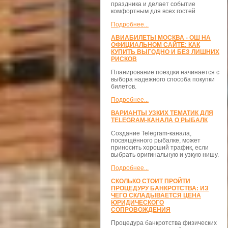
праздника и делает событие
комфортным для всех гостей
Подробнее...
АВИАБИЛЕТЫ МОСКВА - ОШ НА
ОФИЦИАЛЬНОМ САЙТЕ: КАК
КУПИТЬ ВЫГОДНО И БЕЗ ЛИШНИХ
РИСКОВ
Планирование поездки начинается с
выбора надежного способа покупки
билетов.
Подробнее...
ВАРИАНТЫ УЗКИХ ТЕМАТИК ДЛЯ
TELEGRAM-КАНАЛА О РЫБАЛК
Создание Telegram-канала,
посвящённого рыбалке, может
приносить хороший трафик, если
выбрать оригинальную и узкую нишу.
Подробнее...
СКОЛЬКО СТОИТ ПРОЙТИ
ПРОЦЕДУРУ БАНКРОТСТВА: ИЗ
ЧЕГО СКЛАДЫВАЕТСЯ ЦЕНА
ЮРИДИЧЕСКОГО
СОПРОВОЖДЕНИЯ
Процедура банкротства физических