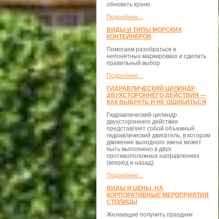
обновить кухню.
Подробнее...
ВИДЫ И ТИПЫ МОРСКИХ
КОНТЕЙНЕРОВ
Помогаем разобраться в
непонятных маркировках и сделать
правильный выбор
Подробнее...
ГИДРАВЛИЧЕСКИЙ ЦИЛИНДР
ДВУХСТОРОННЕГО ДЕЙСТВИЯ —
КАК ВЫБРАТЬ И НЕ ОШИБИТЬСЯ
Гидравлический цилиндр
двухстороннего действия
представляет собой объемный
гидравлический двигатель, в котором
движение выходного звена может
быть выполнено в двух
противоположных направлениях
(вперёд и назад).
Подробнее...
ВИДЫ И ЦЕНЫ, НА
КОРПОРАТИВНЫЕ МЕРОПРИЯТИЯ
СТОЛИЦЫ
Желающие получить праздник