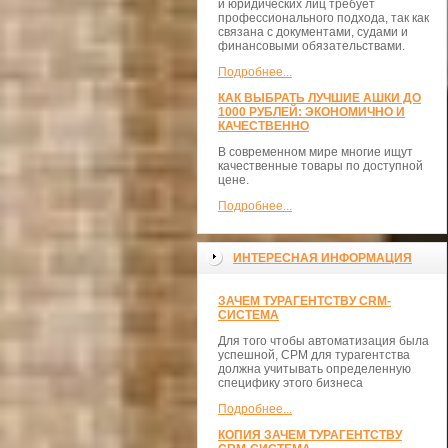
и юридических лиц требует
профессионального подхода, так как
связана с документами, судами и
финансовыми обязательствами.
Подробнее...
КАК ВЫБРАТЬ ЛУЧШИЕ АШКИ ДО
1000 РУБЛЕЙ: ЭКОНОМИЧНО И
КАЧЕСТВЕННО
В современном мире многие ищут
качественные товары по доступной
цене.
Подробнее...
ИНТЕРЕСНАЯ ИНФОРМАЦИЯ
ЗАЧЕМ ТУРАГЕНТСТВУ CRM-
СИСТЕМА
Для того чтобы автоматизация была
успешной, СРМ для турагентства
должна учитывать определенную
специфику этого бизнеса
Подробнее...
КОПИЯ ЗАЧЕМ ТУРАГЕНТСТВУ