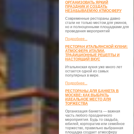
ОРГАНИЗОВАТЬ ЯРКИЙ
ПРАЗДНИК И СОЗДАТЬ
НЕЗАБЫВАЕМУЮ АТМОСФЕРУ
Современные рестораны давно
стали не только местом для ужинов,
но и полноценными площадками для
проведения мероприятий
Подробнее...
РЕСТОРАН ИТАЛЬЯНСКОЙ КУХНИ:
АТМОСФЕРА ИТАЛИИ,
ТРАДИЦИОННЫЕ РЕЦЕПТЫ И
НАСТОЯЩИЙ ВКУС
Итальянская кухня уже много лет
остается одной из самых
популярных в мире.
Подробнее...
РЕСТОРАНЫ ДЛЯ БАНКЕТА В
МОСКВЕ: КАК ВЫБРАТЬ
ИДЕАЛЬНОЕ МЕСТО ДЛЯ
ТОРЖЕСТВА
Организация банкета — важная
часть любого праздничного
мероприятия. Будь то свадьба,
юбилей, корпоратив или семейное
торжество, правильно выбранная
площадка создает атмосферу