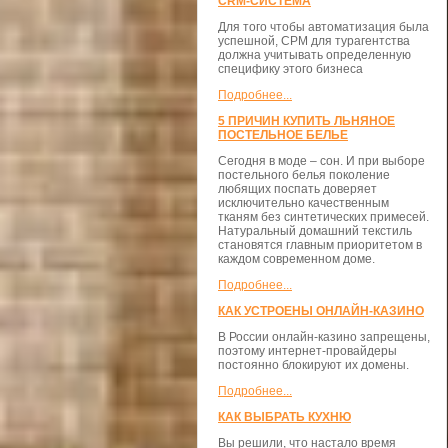
CRM-СИСТЕМА
Для того чтобы автоматизация была
успешной, СРМ для турагентства
должна учитывать определенную
специфику этого бизнеса
Подробнее...
5 ПРИЧИН КУПИТЬ ЛЬНЯНОЕ
ПОСТЕЛЬНОЕ БЕЛЬЕ
Сегодня в моде – сон. И при выборе
постельного белья поколение
любящих поспать доверяет
исключительно качественным
тканям без синтетических примесей.
Натуральный домашний текстиль
становятся главным приоритетом в
каждом современном доме.
Подробнее...
КАК УСТРОЕНЫ ОНЛАЙН-КАЗИНО
В России онлайн-казино запрещены,
поэтому интернет-провайдеры
постоянно блокируют их домены.
Подробнее...
КАК ВЫБРАТЬ КУХНЮ
Вы решили, что настало время