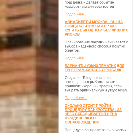
праздника и делает событие
комфортным для всех гостей
Подробнее...
АВИАБИЛЕТЫ МОСКВА - ОШ НА
ОФИЦИАЛЬНОМ САЙТЕ: КАК
КУПИТЬ ВЫГОДНО И БЕЗ ЛИШНИХ
РИСКОВ
Планирование поездки начинается с
выбора надежного способа покупки
билетов.
Подробнее...
ВАРИАНТЫ УЗКИХ ТЕМАТИК ДЛЯ
TELEGRAM-КАНАЛА О РЫБАЛК
Создание Telegram-канала,
посвящённого рыбалке, может
приносить хороший трафик, если
выбрать оригинальную и узкую нишу.
Подробнее...
СКОЛЬКО СТОИТ ПРОЙТИ
ПРОЦЕДУРУ БАНКРОТСТВА: ИЗ
ЧЕГО СКЛАДЫВАЕТСЯ ЦЕНА
ЮРИДИЧЕСКОГО
СОПРОВОЖДЕНИЯ
Процедура банкротства физических