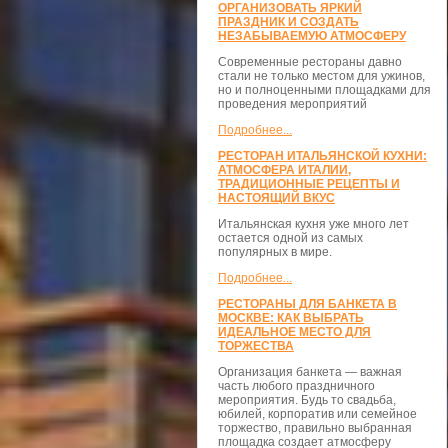
ОРГАНИЗОВАТЬ ЯРКИЙ
ПРАЗДНИК И СОЗДАТЬ
НЕЗАБЫВАЕМУЮ АТМОСФЕРУ
Современные рестораны давно
стали не только местом для ужинов,
но и полноценными площадками для
проведения мероприятий
Подробнее...
РЕСТОРАН ИТАЛЬЯНСКОЙ КУХНИ:
АТМОСФЕРА ИТАЛИИ,
ТРАДИЦИОННЫЕ РЕЦЕПТЫ И
НАСТОЯЩИЙ ВКУС
Итальянская кухня уже много лет
остается одной из самых
популярных в мире.
Подробнее...
РЕСТОРАНЫ ДЛЯ БАНКЕТА В
МОСКВЕ: КАК ВЫБРАТЬ
ИДЕАЛЬНОЕ МЕСТО ДЛЯ
ТОРЖЕСТВА
Организация банкета — важная
часть любого праздничного
мероприятия. Будь то свадьба,
юбилей, корпоратив или семейное
торжество, правильно выбранная
площадка создает атмосферу