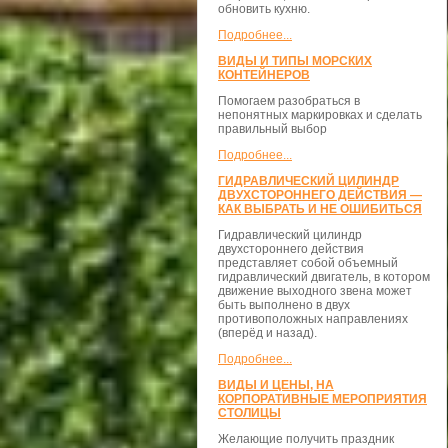
обновить кухню.
Подробнее...
ВИДЫ И ТИПЫ МОРСКИХ
КОНТЕЙНЕРОВ
Помогаем разобраться в
непонятных маркировках и сделать
правильный выбор
Подробнее...
ГИДРАВЛИЧЕСКИЙ ЦИЛИНДР
ДВУХСТОРОННЕГО ДЕЙСТВИЯ —
КАК ВЫБРАТЬ И НЕ ОШИБИТЬСЯ
Гидравлический цилиндр
двухстороннего действия
представляет собой объемный
гидравлический двигатель, в котором
движение выходного звена может
быть выполнено в двух
противоположных направлениях
(вперёд и назад).
Подробнее...
ВИДЫ И ЦЕНЫ, НА
КОРПОРАТИВНЫЕ МЕРОПРИЯТИЯ
СТОЛИЦЫ
Желающие получить праздник