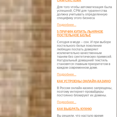
CRM-СИСТЕМА
Для того чтобы автоматизация была
успешной, СРМ для турагентства
должна учитывать определенную
специфику этого бизнеса
Подробнее...
5 ПРИЧИН КУПИТЬ ЛЬНЯНОЕ
ПОСТЕЛЬНОЕ БЕЛЬЕ
Сегодня в моде – сон. И при выборе
постельного белья поколение
любящих поспать доверяет
исключительно качественным
тканям без синтетических примесей.
Натуральный домашний текстиль
становятся главным приоритетом в
каждом современном доме.
Подробнее...
КАК УСТРОЕНЫ ОНЛАЙН-КАЗИНО
В России онлайн-казино запрещены,
поэтому интернет-провайдеры
постоянно блокируют их домены.
Подробнее...
КАК ВЫБРАТЬ КУХНЮ
Вы решили, что настало время