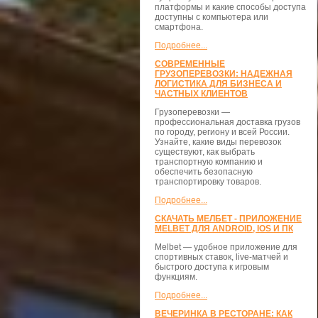
платформы и какие способы доступа
доступны с компьютера или
смартфона.
Подробнее...
СОВРЕМЕННЫЕ
ГРУЗОПЕРЕВОЗКИ: НАДЕЖНАЯ
ЛОГИСТИКА ДЛЯ БИЗНЕСА И
ЧАСТНЫХ КЛИЕНТОВ
Грузоперевозки —
профессиональная доставка грузов
по городу, региону и всей России.
Узнайте, какие виды перевозок
существуют, как выбрать
транспортную компанию и
обеспечить безопасную
транспортировку товаров.
Подробнее...
СКАЧАТЬ МЕЛБЕТ - ПРИЛОЖЕНИЕ
MELBET ДЛЯ ANDROID, IOS И ПК
Melbet — удобное приложение для
спортивных ставок, live-матчей и
быстрого доступа к игровым
функциям.
Подробнее...
ВЕЧЕРИНКА В РЕСТОРАНЕ: КАК