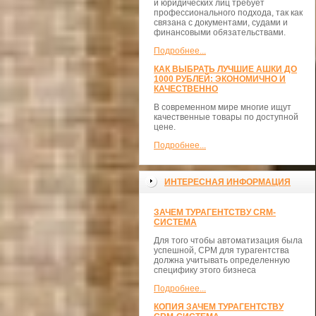
и юридических лиц требует
профессионального подхода, так как
связана с документами, судами и
финансовыми обязательствами.
Подробнее...
КАК ВЫБРАТЬ ЛУЧШИЕ АШКИ ДО
1000 РУБЛЕЙ: ЭКОНОМИЧНО И
КАЧЕСТВЕННО
В современном мире многие ищут
качественные товары по доступной
цене.
Подробнее...
ИНТЕРЕСНАЯ ИНФОРМАЦИЯ
ЗАЧЕМ ТУРАГЕНТСТВУ CRM-
СИСТЕМА
Для того чтобы автоматизация была
успешной, СРМ для турагентства
должна учитывать определенную
специфику этого бизнеса
Подробнее...
КОПИЯ ЗАЧЕМ ТУРАГЕНТСТВУ